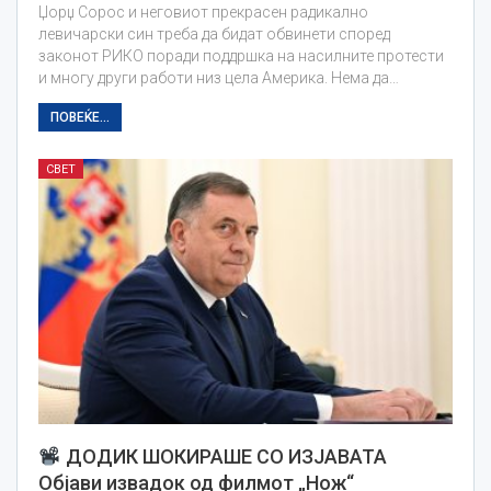
Џорџ Сорос и неговиот прекрасен радикално
левичарски син треба да бидат обвинети според
законот РИКО поради поддршка на насилните протести
и многу други работи низ цела Америка. Нема да…
ПОВЕЌЕ...
СВЕТ
ДОДИК ШОКИРАШЕ СО ИЗЈАВАТА
Објави извадок од филмот „Нож“