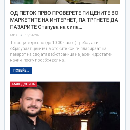
ОД ПЕТОК ПРВО ПРОВЕРЕТЕ ГИ ЦЕНИТЕ ВО
МАРКЕТИТЕ НА ИНТЕРНЕТ, ПА ТРГНЕТЕ ДА
ПАЗАРИТЕ Стапува на сила…
МИА
15/04/2025
Трговците дневно (до 10.00 часот) треба да ги
објавуваат цените на стоките кои ги пласираат на
пазарот на својата веб-страница на јасен и достапен
начин, преку посебен дел на…
ПОВЕЌЕ...
МАКЕДОНИЈА