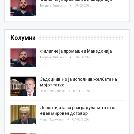
Богдан Илиевски
09/08/2026
Колумни
Филипче ја промаши и Македонија
Богдан Илиевски
09/08/2026
Задоцнив, но ја исполнив желбата на
мојот татко
Јове Кекеновски
08/08/2026
Леснотијата на разградувањетото на
еден мировен договор
Азис Положани
07/08/2026