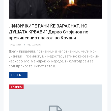
„ФИЗИЧКИТЕ РАНИ ЌЕ ЗАРАСНАТ, НО
ДУШАТА КРВАВИ“ Дарко Стојанов по
преживеаниот пекол во Кочани
Плусинфо
26/03/2025
Драги пријатели, познаници и непознаници, мили мои
ученици – премногу ми недостасувате, но ќе се видиме
наскоро. Моj македонски народе, ви благодарам за
солидарноста, емпатијата и…
ПОВЕЌЕ...
БИЗНИС