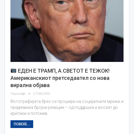
ЕДЕН Е ТРАМП, А СВЕТОТ Е ТЕЖОК!
Американскиот претседаател со нова
вирална објава
Плусинфо
27/06/2026
Фотографијата брзо се прошири на социјалните мрежи и
предизвика бројни реакции – од поддршка и восхит до
критики и потсмев.
ПОВЕЌЕ...