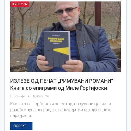
КУЛТУРА
ИЗЛЕЗЕ ОД ПЕЧАТ „РИМУВАНИ РОМАНИ“
Книга со епиграми од Миле Ѓорѓијоски
Плусинфо
16/04/2026
Книгата на Ѓорѓијоски со остар, но духовит јазик ги
разобличува неправдите, апсурдите и секојдневните
парадокси.
ПОВЕЌЕ...