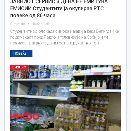
ЈАВНИОТ СЕРВИС 3 ДЕНА НЕ ЕМИТУВА
ЕМИСИИ Студентите ја окупираа РТС
повеќе од 80 часа
Плусинфо
18/04/2025
Студентите во блокада синоќа најавија дека Велигден ќе
го дочекаат пред Радио и телевизија на Србија и ги
повикаа граѓаните да им се придружат во тоа.
ПОВЕЌЕ...
БИЗНИС