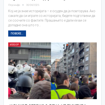
Плусинфо
30/04/2025
Кој не ја знае историјата – е осуден да ја повторува. Ако
сакате да си играте со историјата, бидете подготвени да
се соочите со фактите. Прашањето е дали ќе ви се
допадне она што го…
ПОВЕЌЕ...
ИЗБОР