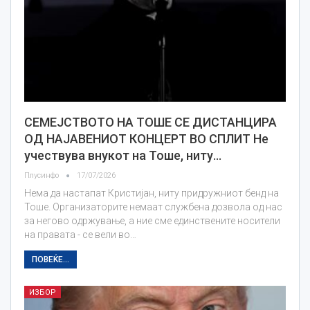
СЕМЕЈСТВОТО НА ТОШЕ СЕ ДИСТАНЦИРА
ОД НАЈАВЕНИОТ КОНЦЕРТ ВО СПЛИТ Не
учествува внукот на Тоше, ниту…
Плусинфо
17/07/2026
Нема да настапат Кристијан, ниту придружниот бенд на
Тоше. Организаторите немаат службена дозвола од нас
за негово одржување, а ние сме единствените носители
на правата - се вели во…
ПОВЕЌЕ...
ИЗБОР