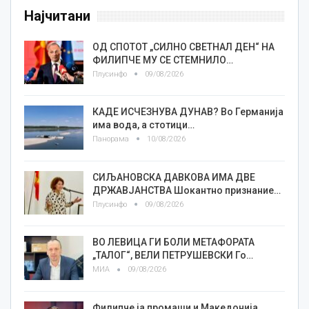
Најчитани
ОД СПОТОТ „СИЛНО СВЕТНАЛ ДЕН“ НА
ФИЛИПЧЕ МУ СЕ СТЕМНИЛО…
Плусинфо
09/08/2026
КАДЕ ИСЧЕЗНУВА ДУНАВ? Во Германија
има вода, а стотици…
Панорама
10/08/2026
СИЉАНОВСКА ДАВКОВА ИМА ДВЕ
ДРЖАВЈАНСТВА Шокантно признание…
Плусинфо
09/08/2026
ВО ЛЕВИЦА ГИ БОЛИ МЕТАФОРАТА
„ТАЛОГ“, ВЕЛИ ПЕТРУШЕВСКИ Го…
МИА
09/08/2026
Филипче ја промаши и Македонија