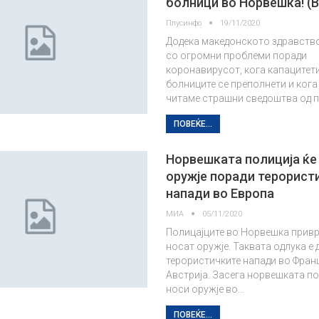
болници во Норвешка! (
Плусинфо
19/11/2020
Додека македонското здравств
со огромни проблеми поради
коронавирусот, кога капацитети
болниците се преполнети и кога
читаме страшни сведоштва од 
ПОВЕЌЕ...
Норвешката полиција ќе
оружје поради терорист
напади во Европа
МИА
05/11/2020
Полицајците во Норвешка привр
носат оружје. Таквата одлука е
терористичките напади во Франц
Австрија. Засега норвешката по
носи оружје во…
ПОВЕЌЕ...