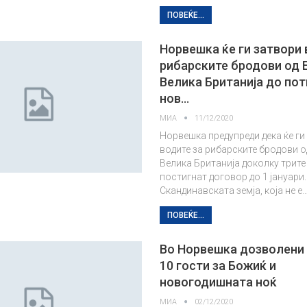
ПОВЕЌЕ...
Норвешка ќе ги затвори 
рибарските бродови од 
Велика Британија до по
нов…
МИА
11/12/2020
Норвешка предупреди дека ќе ги
водите за рибарските бродови о
Велика Британија доколку трите 
постигнат договор до 1 јануари.
Скандинавската земја, која не е
ПОВЕЌЕ...
Во Норвешка дозволени
10 гости за Божиќ и
новогодишната ноќ
МИА
02/12/2020