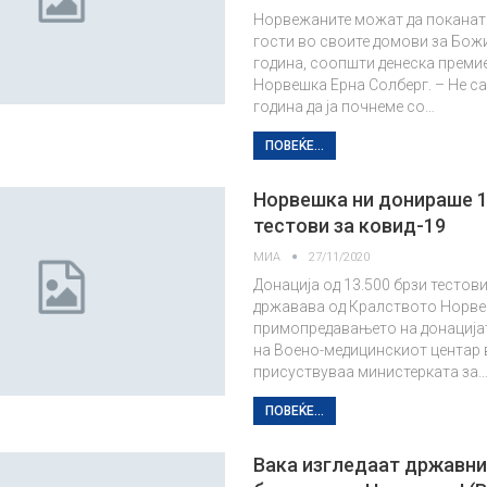
Норвежаните можат да поканат 
гости во своите домови за Бож
година, соопшти денеска преми
Норвешка Ерна Солберг. – Не с
година да ја почнеме со…
ПОВЕЌЕ...
Норвешка ни донираше 1
тестови за ковид-19
МИА
27/11/2020
Донација од 13.500 брзи тестов
државава од Кралството Норве
примопредавањето на донацијат
на Воено-медицинскиот центар 
присуствуваа министерката за
ПОВЕЌЕ...
Вака изгледаат државни