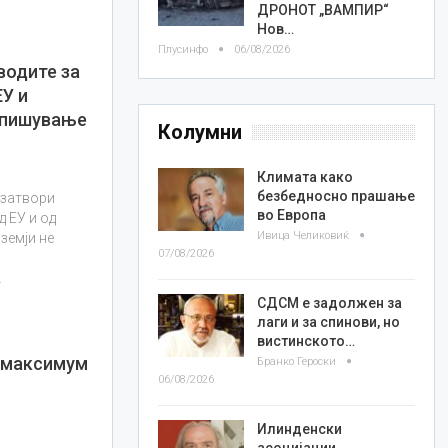
ДРОНОТ „ВАМПИР“
Нов…
Плусинфо
06/08/2026
водите за
ЕУ и
тпишување
Колумни
Климата како
безбедносно прашање
 затвори
во Европа
д ЕУ и од
Ивица Челиковиќ
земји не
07/08/2026
…
СДСМ е задолжен за
лаги и за спинови, но
вистинското…
 максимум
Бранко Героски
06/08/2026
Илинденски
асоцијации