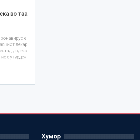
ека во таа
оронавирус е
лавниот лекар
естад, додека
не е утврден
Хумор