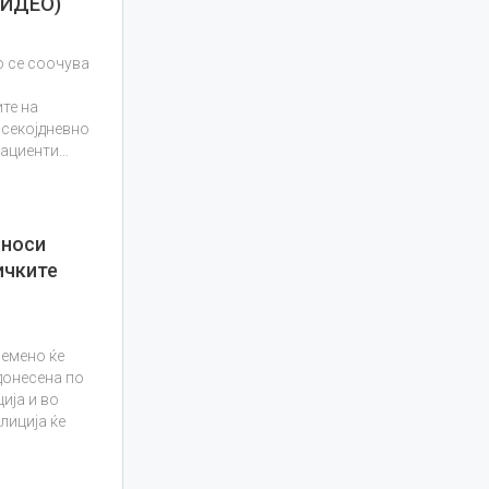
ВИДЕО)
о се соочува
те на
 секојдневно
пациенти…
 носи
ичките
емено ќе
 донесена по
ија и во
лиција ќе