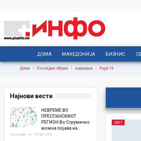
ДОМА
МАКЕДОНИЈА
БИЗНИС
С
Дома
Последни објави
норвешка
Page 16
Најнови вести
НЕВРЕМЕ ВО
ПРЕСПАНСКИОТ
РЕГИОН Во Струмичко
СВЕТ
можна појава на…
Плусинфо
07/08/2026