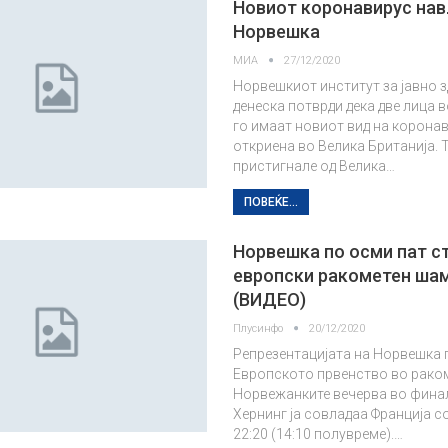
Новиот коронавирус нав
Норвешка
МИА
27/12/2020
Норвешкиот институт за јавно з
денеска потврди дека две лица 
го имаат новиот вид на корона
откриена во Велика Британија. 
пристигнале од Велика…
ПОВЕЌЕ...
Норвешка по осми пат с
европски ракометен ша
(ВИДЕО)
Плусинфо
20/12/2020
Репрезентацијата на Норвешка 
Европското првенство во раком
Норвежанките вечерва во фина
Хернинг ја совладаа Франција с
22:20 (14:10 полувреме).…