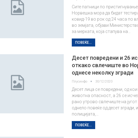
Сите патници по пристигнување
Норвешка мора да бидат тестир
ковид-19 во рок од 24 часа по 
во земјата, објави Министерств
за мерката, која стапува на…
ПОВЕЌЕ...
Десет повредени и 26 и
откако свлечиште во Н
однесе неколку згради
Плусинфо
30/12/2020
Десет лица се повредени, од кои
животна опасност, а 26 се исче
рано утрово свлечиште на југо
однело повеќе од десет згради,
полицијата,…
ПОВЕЌЕ...