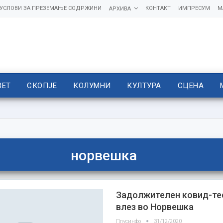
УСЛОВИ ЗА ПРЕЗЕМАЊЕ СОДРЖИНИ
КОНТАКТ
ИМПРЕСУМ
М
АРХИВА
ВЕТ
СКОПЈЕ
КОЛУМНИ
КУЛТУРА
СЦЕНА
норвешка
Задолжителен ковид-те
влез во Норвешка
Плусинфо
31/12/2020