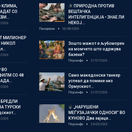
 КЛИМА,
ПРИРОДНА ПРОТИВ
ЛАДАТ СО
ВЕШТАЧКА
КВИ…
ИНТЕЛИГЕНЦИЈА • ЗНАЕ ЛИ
НЕКОЈ…
/2026
Панорама
02/08/2026
ОТ МИЛИОНЕР
 НИКОЛ
Зошто мажот е љубоморен
кл…
на момчето што одржува
базени?
/2026
Плусинфо
21/07/2026
 ВО
ФИЛМ СО 48
Само македонски танкер
ЛАДА…
успеал да помине низ
Ормускиот…
/2026
Плусинфо
21/07/2026
 БРЕДЛИ
А ТУРСКИ
„НАРУШЕНИ
дскиот…
МЕЃУЗАЈАЧКИ ОДНОСИ“ ВО
КУНОВО Два зајаци…
/2026
Плусинфо
24/05/2026