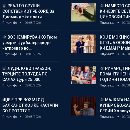
РЕАЛ ГО СРУШИ
НАМЕСТО СО
СОПСТВЕНИОТ РЕКОРД За
КИНЕЗИТЕ СЕ 
Диоманде ќе плати…
ЏИНОВСКИ ТИ
Плусинфо
06/08/2026
Плусинфо
07/08
ВОЗНЕМИРУВАЧКО Гром
КОЈ Е МОЌНИ
усмрти фудбалер среде
ШТО ЈА ОСВОИ
натпревар во…
КИДМАН? Мај
Плусинфо
06/08/2026
Плусинфо
07/08
ЛУДИЛО ВО ТРАБЗОН,
РИЧАРД ГИР
ТУРЦИТЕ ПОЛУДЕА ПО
РОМАНТИЧЕН 
САЛАХ Дури 25.000…
ГОДИНИ ПОМ
Плусинфо
05/08/2026
Плусинфо
07/08
ИЏЕ Е ПРВ ВОЗАЧ ОД
МАЈКАТА НА
БАЛКАНОТ КОЈ ЌЕ НАСТАПИ
КУПЕР ОБОЖАВ
СО ПРОТОТИП…
СЕРИИ Холиву
Плусинфо
05/08/2026
Плусинфо
07/08