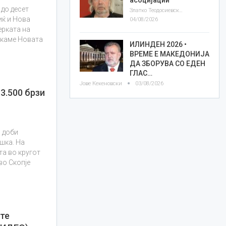
до десет
Златко Теодосиевски
иќ и Нова
04/08/2026
ерката на
акаме Новата
ИЛИНДЕН 2026 •
ВРЕМЕ Е МАКЕДОНИЈА
ДА ЗБОРУВА СО ЕДЕН
ГЛАС…
Јове Кекеновски
03/08/2026
3.500 брзи
и доби
шка. На
а во кругот
во Скопје
…
те