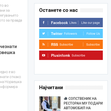
то во
Останете со нас
ани за
влегувањето
ото за правда
Facebook
Likes
Like our page
Twitter
Followers
Follow Us
RSS
Subscribe
Subscribe
счезнати
орвешка
Plusinfomk
Subscribe
Subscribe
 едно е во
знати откако
т на Норвешка
Најчитани
 информира
СОПСТВЕНИК НА
РЕСТОРАН МУ ПОДАРИ
АВТОМОБИЛ НА