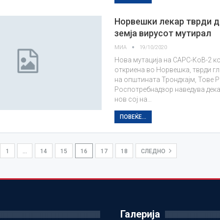
Норвешки лекар тврди д
земја вирусот мутирал
МИА
19/10/2020
Нова мутација на САРС-КоВ-2 к
откриена во Норвешка, тврди г
на општината Трондхајм, Тове Р
Роспотребнадзор наведува дека 
нов сој на…
ПОВЕЌЕ...
1
…
14
15
16
17
18
СЛЕДНО
Галерија