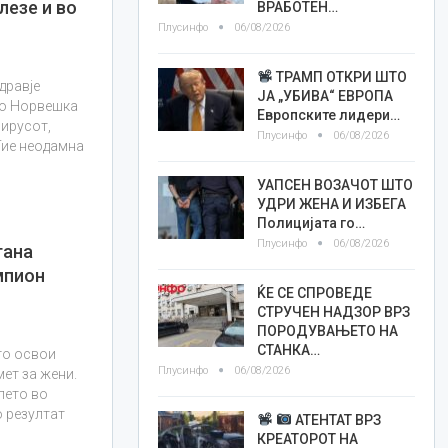
лезе и во
ВРАБОТЕН…
Плусинфо
06/08/2026
ТРАМП ОТКРИ ШТО
дравје
ЈА „УБИВА“ ЕВРОПА
во Норвешка
Европските лидери…
вирусот,
Плусинфо
06/08/2026
Тие неодамна
УАПСЕН ВОЗАЧОТ ШТО
УДРИ ЖЕНА И ИЗБЕГА
Полицијата го…
Плусинфо
06/08/2026
тана
мпион
ЌЕ СЕ СПРОВЕДЕ
СТРУЧЕН НАДЗОР ВРЗ
ПОРОДУВАЊЕТО НА
СТАНКА…
го освои
Плусинфо
06/08/2026
ет за жени.
лето во
о резултат
АТЕНТАТ ВРЗ
КРЕАТОРОТ НА