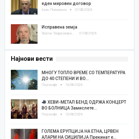
еден мировен договор
Азис Положани
07/08/2026
Исправена земја
Златко Теодосиевски
07/08/2026
Најнови вести
МНОГУ ТОПЛО ВРЕМЕ СО ТЕМПЕРАТУРА
ДО 40 СТЕПЕНИ И ВО…
Плусинфо
10/08/2026
ХЕВИ-МЕТАЛ БЕНД ОДРЖА КОНЦЕРТ
ВО БОЛНИЦА Замислете…
Плусинфо
10/08/2026
ГОЛЕМА ЕРУПЦИЈА НА ЕТНА, ЦРВЕН
АЛАРМ НА СИЦИЛИЈА Прекинат е…