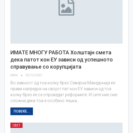
ИМАТЕ МНОГУ РАБОТА Холштајн смета
дека патот кон ЕУ зависи од успешното
справување со корупцијата
МИА
05/12/2022
Во завност од тоа колку брзо Северна Македонија ќе
прави напредок на својот пат кон ЕУ зависи од тоа
колку брзо ќе се спроведат реформите. И сите ние сме
сложни дека тоа е особено тешка…
ПОВЕЌЕ...
СВЕТ