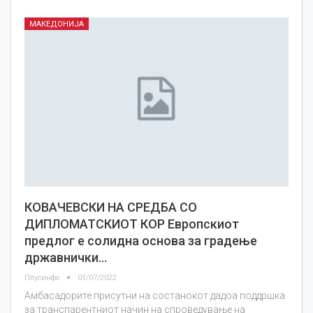
МАКЕДОНИЈА
КОВАЧЕВСКИ НА СРЕДБА СО
ДИПЛОМАТСКИОТ КОР Европскиот
предлог е солидна основа за градење
државнички…
Плусинфо
01/07/2022
Амбасадорите присутни на состанокот дадоа поддршка
за транспарентниот начин на спроведување на