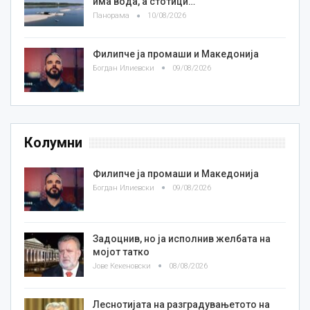
има вода, а стотици…
Панорама
10/08/2026
Филипче ја промаши и Македонија
Богдан Илиевски
09/08/2026
Колумни
Филипче ја промаши и Македонија
Богдан Илиевски
09/08/2026
Задоцнив, но ја исполнив желбата на
мојот татко
Јове Кекеновски
08/08/2026
Леснотијата на разградувањетото на