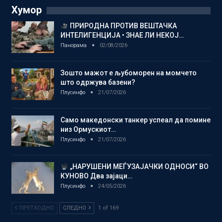
Хумор
ПРИРОДНА ПРОТИВ ВЕШТАЧКА
ИНТЕЛИГЕНЦИЈА • ЗНАЕ ЛИ НЕКОЈ…
Панорама
02/08/2026
Зошто мажот е љубоморен на момчето
што одржува базени?
Плусинфо
21/07/2026
Само македонски танкер успеал да помине
низ Ормускиот…
Плусинфо
21/07/2026
„НАРУШЕНИ МЕЃУЗАЈАЧКИ ОДНОСИ“ ВО
КУНОВО Два зајаци…
Плусинфо
24/05/2026
ПРЕТХОДНО
СЛЕДНО
1 of 169