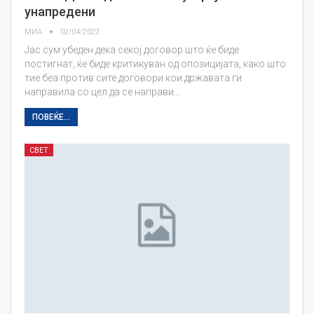
унапредени
МИА
02/04/2022
Јас сум убеден дека секој договор што ќе биде
постигнат, ќе биде критикуван од опозицијата, како што
тие беа против сите договори кои државата ги
направила со цел да се направи…
ПОВЕЌЕ...
СВЕТ