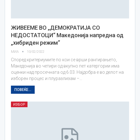
ЖИВЕЕМЕ ВО „ДЕМОКРАТИЈА СО
НЕДОСТАТОЦИ“ Македонија напредна од
„хибриден режим“
МИА
10/02/2022
Според критериумите по кои се врши рангирањето,
Македонија во четири од вкупно пет катергории има
оценки над просечната од 6.03. Најдобра е во делот на
изборен процес и плуразлизам –…
ПОВЕЌЕ...
ИЗБОР