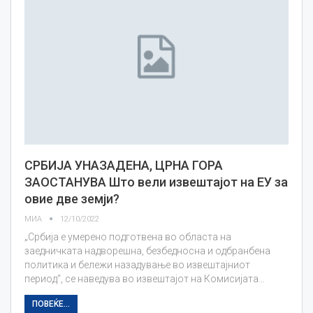
СРБИЈА УНАЗАДЕНА, ЦРНА ГОРА
ЗАОСТАНУВА Што вели извештајот на ЕУ за
овие две земји?
МИА
12/10/2022
„Србија е умерено подготвена во областа на
заедничката надворешна, безбедносна и одбранбена
политика и бележи назадување во извештајниот
период“, се наведува во извештајот на Комисијата…
ПОВЕЌЕ...