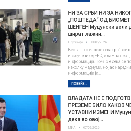
НИ ЗА СРБИ НИ ЗА НИКО
„ПОШТЕДА“ ОД БИОМЕ
ШЕНГЕН Муцунски вели д
шират лажни…
Плусинфо
18/05/2026
Веста што излезе дека граѓаните
исклучени од ЕЕС, е лажна вест,
информација. Точно е дека се п
неколку медиуми, но јас наредни
информација ја…
ПОВЕЌЕ...
ВЛАДАТА НЕ Е ПОДГОТВ
ПРЕЗЕМЕ БИЛО КАКОВ Ч
УСТАВНИ ИЗМЕНИ Муцун
дека во овој…
МИА
07/05/2026