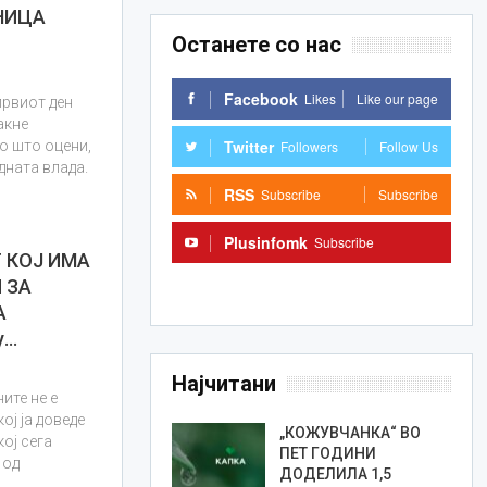
НИЦА
Останете со нас
Facebook
Likes
Like our page
првиот ден
акне
Twitter
Followers
Follow Us
ко што оцени,
дната влада.
RSS
Subscribe
Subscribe
Plusinfomk
Subscribe
 КОЈ ИМА
Subscribe
 ЗА
А
у…
Најчитани
ите не е
ој ја доведе
„КОЖУВЧАНКА“ ВО
кој сега
ПЕТ ГОДИНИ
 од
ДОДЕЛИЛА 1,5