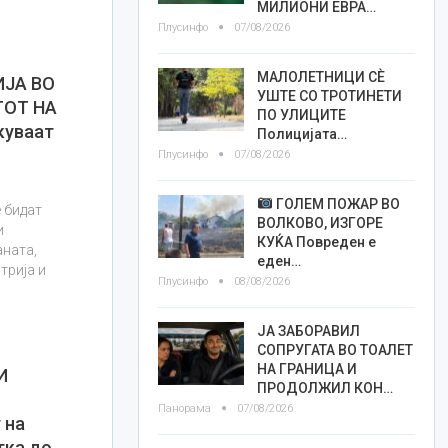
МИЛИОНИ ЕВРА…
Плусинфо
07/08/2026
МАЛОЛЕТНИЦИ СÈ
ЈА ВО
УШТЕ СО ТРОТИНЕТИ
ТОТ НА
ПО УЛИЦИТЕ
куваат
Полицијата…
Плусинфо
07/08/2026
ГОЛЕМ ПОЖАР ВО
 бидат
ВОЛКОВО, ИЗГОРЕ
и
КУЌА Повреден е
аната,
еден…
трија и
Плусинфо
08/08/2026
ЈА ЗАБОРАВИЛ
СОПРУГАТА ВО ТОАЛЕТ
НА ГРАНИЦА И
И
ПРОДОЛЖИЛ КОН…
Панорама
07/08/2026
 на
тка до…