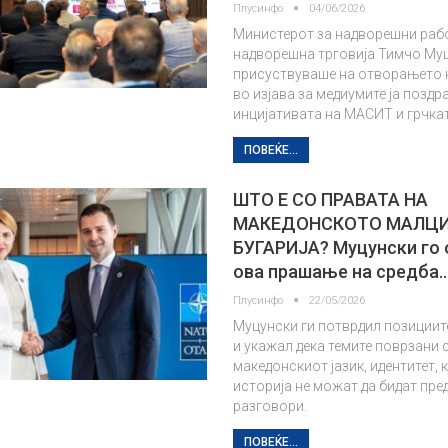
Плусинфо
04/06/2026
Министерот за надворешни раб
надворешна трговија Тимчо Муц
присуствуваше на отворањето
во изјава за медиумите ја поздр
инцијативата на МАСИТ и грчка
ПОВЕЌЕ...
ШТО Е СО ПРАВАТА НА
МАКЕДОНСКОТО МАЛЦИ
БУГАРИЈА? Муцунски го
ова прашање на средба
Плусинфо
22/05/2026
Муцунски ги потврдил позициит
и укажал дека темите поврзани 
македонскиот јазик, идентитет, 
историја не можат да бидат пре
разговори.
ПОВЕЌЕ...