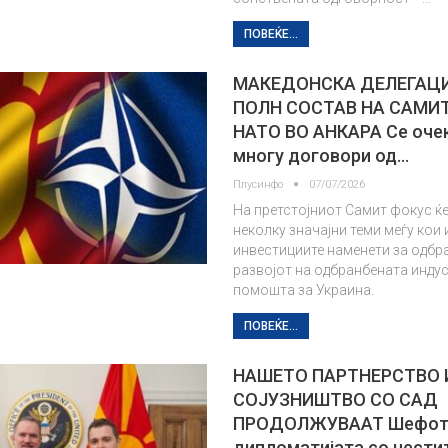
ПОВЕЌЕ...
МАКЕДОНСКА ДЕЛЕГАЦИ
ПОЛН СОСТАВ НА САМИ
НАТО ВО АНКАРА Се оче
многу договори од…
Плусинфо
07/07/2026
На претстојниот Самит фокус ќе
неколку значајни теми меѓу кои 
инвестициите наменети за одбр
развојот на одбранбената индус
помошта за Украина.
ПОВЕЌЕ...
НАШЕТО ПАРТНЕРСТВО 
СОЈУЗНИШТВО СО САД
ПРОДОЛЖУВААТ Шефот
дипломатијата со чести