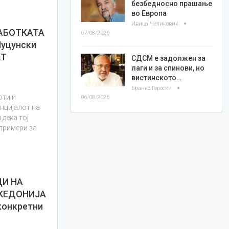
безбедносно прашање
во Европа
Ивица Челиковиќ
РАБОТКАТА
07/08/2026
уцунски
КТ
СДСМ е задолжен за
лаги и за спинови, но
вистинското…
Бранко Героски
оти и
06/08/2026
енцијалот на
дека тој
 примери за
ЦИ НА
КЕДОНИЈА
конкретни