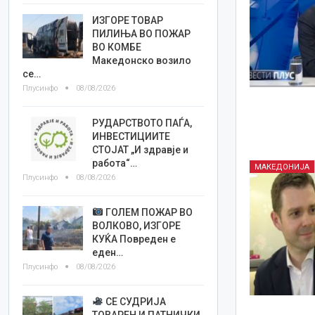
ИЗГОРЕ ТОВАР
ПИЛИЊА ВО ПОЖАР
ВО КОМБЕ
Македонско возило
се…
Плусинфо
08/08/2026
РУДАРСТВОТО ПАЃА,
ИНВЕСТИЦИИТЕ
СТОЈАТ „И здравје и
работа“…
МАКЕДОНИЈА
Плусинфо
08/08/2026
ГОЛЕМ ПОЖАР ВО
ВОЛКОВО, ИЗГОРЕ
КУЌА Повреден е
еден…
Плусинфо
08/08/2026
СЕ СУДРИЈА
ТОВАРЕН И ПАТНИЧКИ