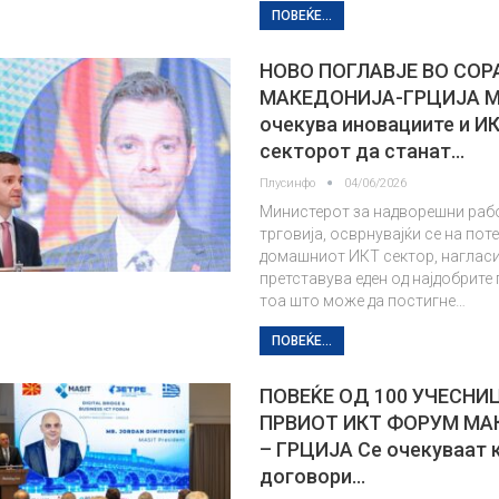
ПОВЕЌЕ...
НОВО ПОГЛАВЈЕ ВО СО
МАКЕДОНИЈА-ГРЦИЈА М
очекува иновациите и И
секторот да станат…
Плусинфо
04/06/2026
Министерот за надворешни раб
трговија, осврнувајќи се на пот
домашниот ИКТ сектор, нагласи 
претставува еден од најдобрите
тоа што може да постигне…
ПОВЕЌЕ...
ПОВЕЌЕ ОД 100 УЧЕСНИ
ПРВИОТ ИКТ ФОРУМ МА
– ГРЦИЈА Се очекуваат 
договори…