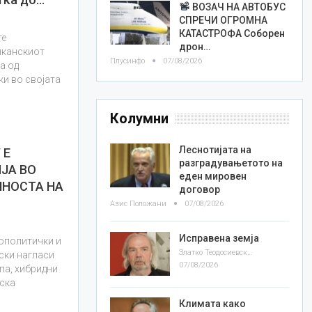
ВОЗАЧ НА АВТОБУС
СПРЕЧИ ОГРОМНА
КАТАСТРОФА Соборен
те
дрон…
иканскиот
Плусинфо
07/08/2026
а од
и во својата
Колумни
Леснотијата на
 Е
разградувањетото на
ЈА ВО
еден мировен
ЛНОСТА НА
договор
Азис Положани
07/08/2026
Исправена земја
еополитички и
Златко Теодосиевски
ски нагласи
07/08/2026
па, хибридни
тска
Климата како