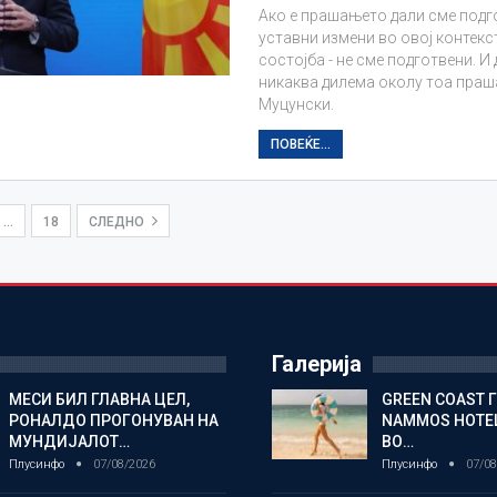
Ако е прашањето дали сме подг
уставни измени во овој контекс
состојба - не сме подготвени. И
никаква дилема околу тоа праш
Муцунски.
ПОВЕЌЕ...
…
18
СЛЕДНО
Галерија
МЕСИ БИЛ ГЛАВНА ЦЕЛ,
GREEN COAST 
РОНАЛДО ПРОГОНУВАН НА
NAMMOS HOTEL
МУНДИЈАЛОТ…
ВО…
Плусинфо
07/08/2026
Плусинфо
07/08