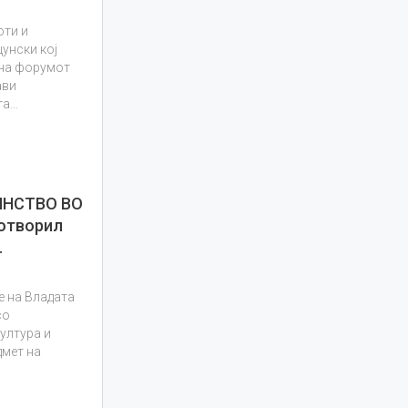
оти и
унски кој
 на форумот
ави
та…
НСТВО ВО
 отворил
…
е на Владата
со
култура и
дмет на