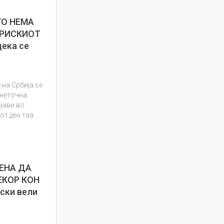
ГО НЕМА
ТРИСКИОТ
ека се
 на Србија се
 неточна
ојави во
от ден таа
ЕНА ДА
ЕКОР КОН
ски вели