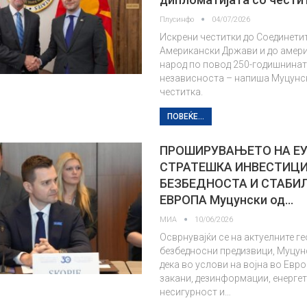
Плусинфо
04/07/2026
Искрени честитки до Соединети
Американски Држави и до амер
народ по повод 250-годишнинат
независноста – напиша Муцунск
честитка.
ПОВЕЌЕ...
ПРОШИРУВАЊЕТО НА ЕУ
СТРАТЕШКА ИНВЕСТИЦИ
БЕЗБЕДНОСТА И СТАБИ
ЕВРОПА Муцунски од…
МИА
10/06/2026
Осврнувајќи се на актуелните г
безбедносни предизвици, Муцун
дека во услови на војна во Евро
закани, дезинформации, енерге
несигурност и…