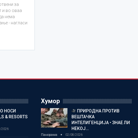
отвени за
т и во оваа
 да нема
ање - нагласи
Хумор
ГО НОСИ
ПРИРОДНА ПРОТИВ
S & RESORTS
ВЕШТАЧКА
ИНТЕЛИГЕНЦИЈА • ЗНАЕ ЛИ
НЕКОЈ…
/2026
Панорама
02/08/2026