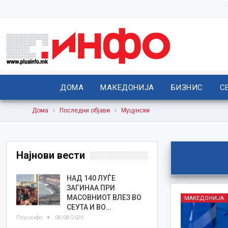
ДОМА
МАКЕДОНИЈА
БИЗНИС
С
Дома
Последни објави
Муцунски
Најнови вести
НАД 140 ЛУЃЕ
ЗАГИНАА ПРИ
МАСОВНИОТ ВЛЕЗ ВО
МАКЕДОНИЈА
СЕУТА И ВО…
Плусинфо
08/08/2026