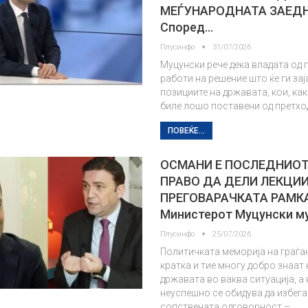
МЕЃУНАРОДНАТА ЗАЕД
Според…
Плусинфо
31/07/2026
Муцунски рече дека владата од 
работи на решение што ќе ги зај
позициите на државата, кои, ка
биле лошо поставени од претхо
ПОВЕЌЕ...
ОСМАНИ Е ПОСЛЕДНИОТ
ПРАВО ДА ДЕЛИ ЛЕКЦИИ
ПРЕГОВАРАЧКАТА РАМК
Министерот Муцунски м
Плусинфо
25/07/2026
Политичката меморија на граѓан
кратка и тие многу добро знаат к
државата во ваква ситуација, а 
неуспешно се обидува да избега
сопствената одговорност –…