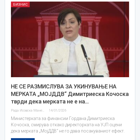
БИЗНИС
НЕ СЕ РАЗМИСЛУВА ЗА УКИНУВАЊЕ НА
МЕРКАТА „МОЈДДВ“ Димитриеска Кочоска
тврди дека мерката не е на…
Рада Исовска Маневска
14/01/2026
Министерката за финансии Гордана Димитриеска
Кочоска, смирува откако директорката на УЈП оцени
дека мерката „МојДДВ“ не го дава посакуваниот ефект.