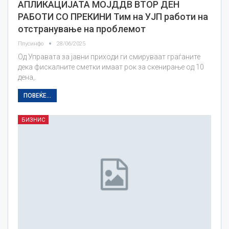
АПЛИКАЦИЈАТА МОЈДДВ ВТОР ДЕН
РАБОТИ СО ПРЕКИНИ Тим на УЈП работи на
отстранување на проблемот
Плусинфо
28/06/2025
Од Управата за јавни приходи ги смируваат граѓаните
дека фискалните сметки имаат рок за скенирање од 10
дена,.
ПОВЕЌЕ...
БИЗНИС