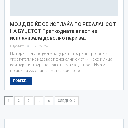
МОЈ ДДВ ЌЕ СЕ ИСПЛАЌА ПО РЕБАЛАНСОТ
НА БУЏЕТОТ Претходната власт не
испланирала доволно пари за…
Плусинфо
30/07/2024
Ноторен факт е дека многу регистрирани трговци и
угостители не издаваат фискални сметки, како и лица
кои нерегистрирано вршат некаква дејност. Има и
појави на издавање сметки кои не се…
ПОВЕЌЕ...
1
2
3
…
6
СЛЕДНО