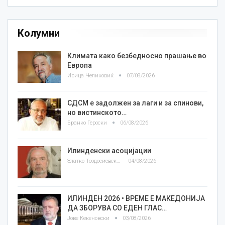
Колумни
Климата како безбедносно прашање во
Европа
Ивица Челиковиќ
07/08/2026
СДСМ е задолжен за лаги и за спинови,
но вистинското…
Бранко Героски
06/08/2026
Илинденски асоцијации
Златко Теодосиевски
04/08/2026
ИЛИНДЕН 2026 • ВРЕМЕ Е МАКЕДОНИЈА
ДА ЗБОРУВА СО ЕДЕН ГЛАС…
Јове Кекеновски
03/08/2026