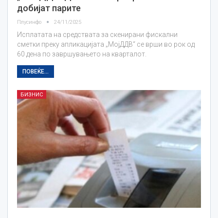
добијат парите
Плусинфо
24/11/2025
Исплатата на средствата за скенирани фискални
сметки преку апликацијата „МојДДВ“ се врши во рок од
60 дена по завршувањето на кварталот.
ПОВЕЌЕ...
БИЗНИС