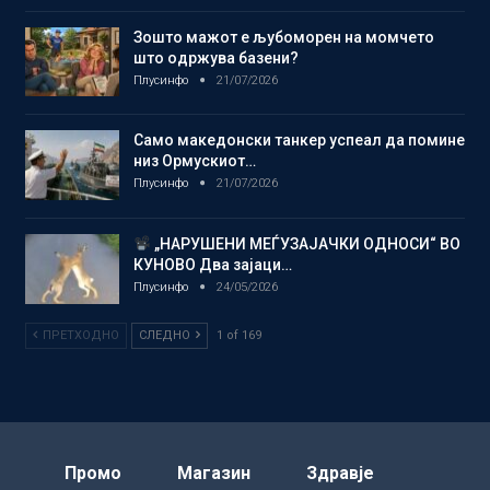
Зошто мажот е љубоморен на момчето
што одржува базени?
Плусинфо
21/07/2026
Само македонски танкер успеал да помине
низ Ормускиот…
Плусинфо
21/07/2026
„НАРУШЕНИ МЕЃУЗАЈАЧКИ ОДНОСИ“ ВО
КУНОВО Два зајаци…
Плусинфо
24/05/2026
ПРЕТХОДНО
СЛЕДНО
1 of 169
Промо
Магазин
Здравје