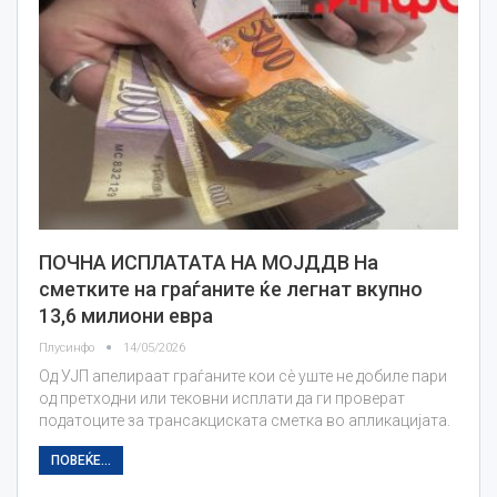
ПОЧНА ИСПЛАТАТА НА МОЈДДВ На
сметките на граѓаните ќе легнат вкупно
13,6 милиони евра
Плусинфо
14/05/2026
Од УЈП апелираат граѓаните кои сè уште не добиле пари
од претходни или тековни исплати да ги проверат
податоците за трансакциската сметка во апликацијата.
ПОВЕЌЕ...