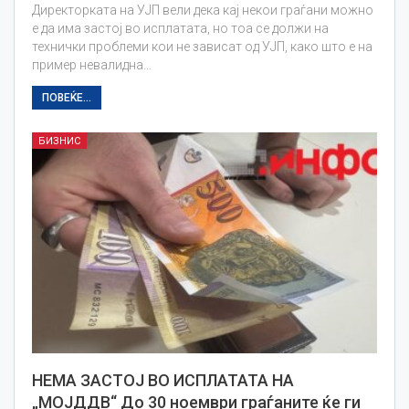
Директорката на УЈП вели дека кај некои граѓани можно
е да има застој во исплатата, но тоа се должи на
технички проблеми кои не зависат од УЈП, како што е на
пример невалидна…
ПОВЕЌЕ...
БИЗНИС
НЕМА ЗАСТОЈ ВО ИСПЛАТАТА НА
„МОЈДДВ“ До 30 ноември граѓаните ќе ги