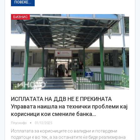
ПОВЕЌЕ...
БИЗНИС
ИСПЛАТАТА НА ДДВ НЕ Е ПРЕКИНАТА
Управата наишла на технички проблеми кај
корисници кои смениле банка…
Плусинфо
01/12/2025
Исплатата за корисниците со валидни и потврдени
податоци е во тек, а за останатите ќе биде реализирана