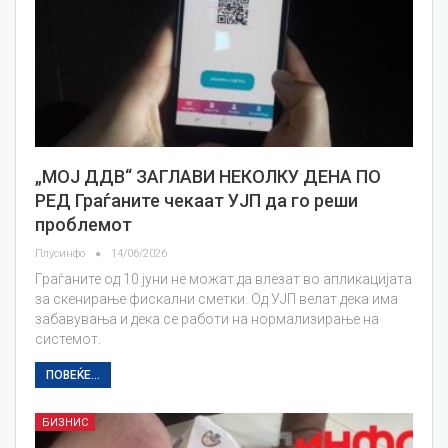
„МОЈ ДДВ“ ЗАГЛАВИ НЕКОЛКУ ДЕНА ПО
РЕД Граѓаните чекаат УЈП да го реши
проблемот
Плусинфо
14/06/2026
Граѓаните од 10 јуни не можат да влезат во апликацијата
за скенирање фискални сметки. Од УЈП велат дека има
забавувања и дека се работи на нормализирање на
системот.
ПОВЕЌЕ...
БИЗНИС