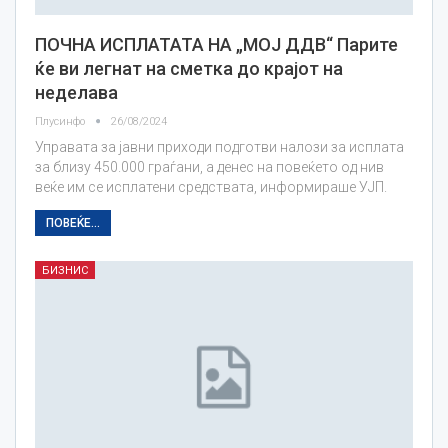
ПОЧНА ИСПЛАТАТА НА „МОЈ ДДВ“ Парите
ќе ви легнат на сметка до крајот на
неделава
Плусинфо
26/08/2024
Управата за јавни приходи подготви налози за исплата
за близу 450.000 граѓани, а денес на повеќето од нив
веќе им се исплатени средствата, информираше УЈП.
ПОВЕЌЕ...
БИЗНИС