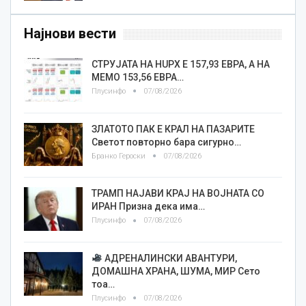
Најнови вести
СТРУЈАТА НА HUPX Е 157,93 ЕВРА, А НА
МЕМО 153,56 ЕВРА…
Плусинфо
07/08/2026
ЗЛАТОТО ПАК Е КРАЛ НА ПАЗАРИТЕ
Светот повторно бара сигурно…
Бранко Героски
07/08/2026
ТРАМП НАЈАВИ КРАЈ НА ВОЈНАТА СО
ИРАН Призна дека има…
Плусинфо
07/08/2026
АДРЕНАЛИНСКИ АВАНТУРИ,
ДОМАШНА ХРАНА, ШУМА, МИР Сето
тоа…
Плусинфо
07/08/2026