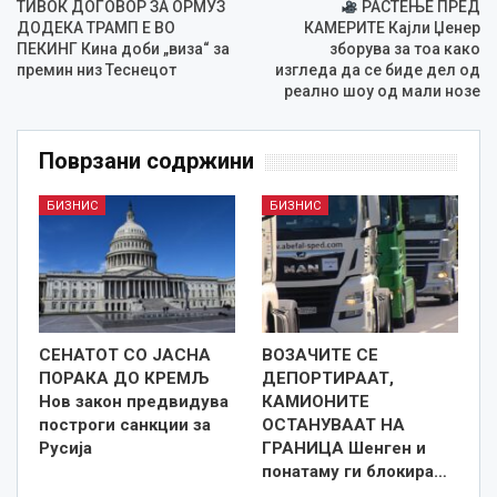
ТИВОК ДОГОВОР ЗА ОРМУЗ
РАСТЕЊЕ ПРЕД
ДОДЕКА ТРАМП Е ВО
КАМЕРИТЕ Кајли Џенер
ПЕКИНГ Кина доби „виза“ за
зборува за тоа како
премин низ Теснецот
изгледа да се биде дел од
реално шоу од мали нозе
Поврзани содржини
БИЗНИС
БИЗНИС
СЕНАТОТ СО ЈАСНА
ВОЗАЧИТЕ СЕ
ПОРАКА ДО КРЕМЉ
ДЕПОРТИРААТ,
Нов закон предвидува
КАМИОНИТЕ
построги санкции за
ОСТАНУВААТ НА
Русија
ГРАНИЦА Шенген и
понатаму ги блокира…