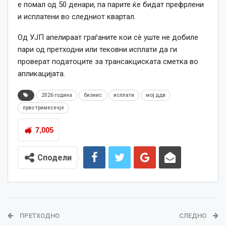
е помал од 50 денари, па парите ќе бидат префрлени
и исплатени во следниот квартал.
Од УЈП апелираат граѓаните кои сè уште не добиле
пари од претходни или тековни исплати да ги
проверат податоците за трансакциската сметка во
апликацијата.
2026 година
бизнис
исплати
мој ддв
прво тримесечје
7,005
Сподели
ПРЕТХОДНО
СЛЕДНО