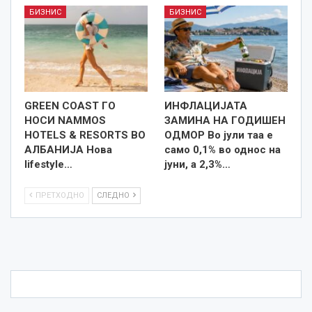
БИЗНИС
БИЗНИС
GREEN COAST ГО
ИНФЛАЦИЈАТА
НОСИ NAMMOS
ЗАМИНА НА ГОДИШЕН
HOTELS & RESORTS ВО
ОДМОР Во јули таа е
АЛБАНИЈА Нова
само 0,1% во однос на
lifestyle…
јуни, а 2,3%…
ПРЕТХОДНО
СЛЕДНО