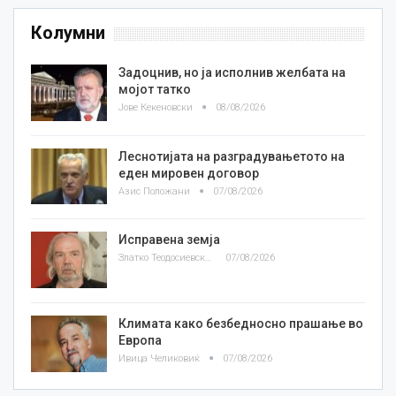
Колумни
Задоцнив, но ја исполнив желбата на
мојот татко
Јове Кекеновски
08/08/2026
Леснотијата на разградувањетото на
еден мировен договор
Азис Положани
07/08/2026
Исправена земја
Златко Теодосиевски
07/08/2026
Климата како безбедносно прашање во
Европа
Ивица Челиковиќ
07/08/2026