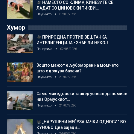
НАМЕСТО СО КЛИМА, КИНЕЗИТЕ СЕ
ЛАДАТ СО ЏИНОВСКИ ТИКВИ…
Плусинфо
07/08/2026
Хумор
ПРИРОДНА ПРОТИВ ВЕШТАЧКА
ИНТЕЛИГЕНЦИЈА • ЗНАЕ ЛИ НЕКОЈ…
Панорама
02/08/2026
Зошто мажот е љубоморен на момчето
што одржува базени?
Плусинфо
21/07/2026
Само македонски танкер успеал да помине
низ Ормускиот…
Плусинфо
21/07/2026
„НАРУШЕНИ МЕЃУЗАЈАЧКИ ОДНОСИ“ ВО
КУНОВО Два зајаци…
Плусинфо
24/05/2026