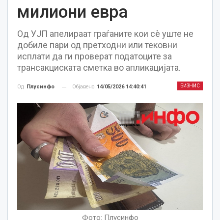
милиони евра
Од УЈП апелираат граѓаните кои сè уште не
добиле пари од претходни или тековни
исплати да ги проверат податоците за
трансакциската сметка во апликацијата.
БИЗНИС
Објавено
14/05/2026 14:40:41
Од
Плусинфо
Фото: Плусинфо