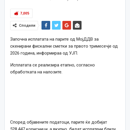
7,005
Сподели
Започна исплатата на парите од МојДДВ за
скенирани фискални сметки за првото тримесечје од
2026 година, информираа од УЈП.
Исплатата се реализира етапно, согласно
обработката на налозите.
Според објавените податоци, парите ќе добијат
528.447 корисници, а вкупно бидат исплатени близу