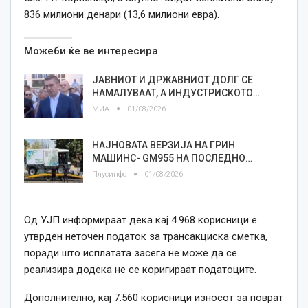
836 милиони денари (13,6 милиони евра).
Можеби ќе ве интересира
ЈАВНИОТ И ДРЖАВНИОТ ДОЛГ СЕ
НАМАЛУВААТ, А ИНДУСТРИСКОТО…
МИА
01/08/2026
НАЈНОВАТА ВЕРЗИЈА НА ГРИН
МАШИНС- GM955 НА ПОСЛЕДНО…
Плусинфо
01/08/2026
Од УЈП информираат дека кај 4.968 корисници е
утврден неточен податок за трансакциска сметка,
поради што исплатата засега не може да се
реализира додека не се коригираат податоците.
Дополнително, кај 7.560 корисници износот за поврат