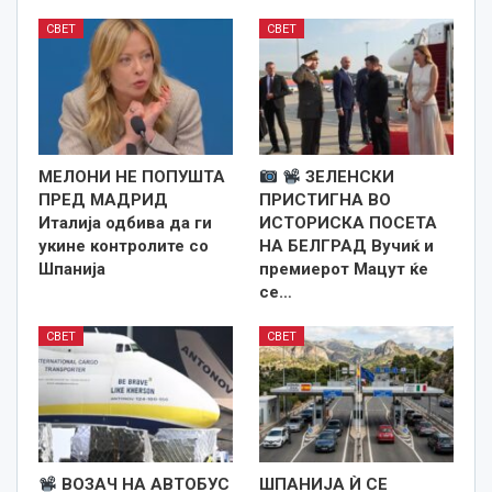
СВЕТ
СВЕТ
МЕЛОНИ НЕ ПОПУШТА
ЗЕЛЕНСКИ
ПРЕД МАДРИД
ПРИСТИГНА ВО
Италија одбива да ги
ИСТОРИСКА ПОСЕТА
укине контролите со
НА БЕЛГРАД Вучиќ и
Шпанија
премиерот Мацут ќе
се…
СВЕТ
СВЕТ
ВОЗАЧ НА АВТОБУС
ШПАНИЈА Ѝ СЕ