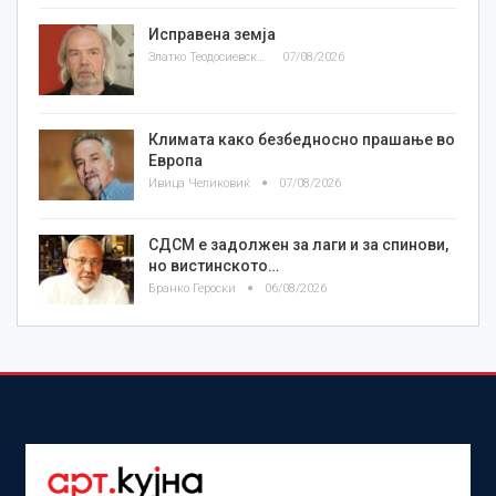
Исправена земја
Златко Теодосиевски
07/08/2026
Климата како безбедносно прашање во
Европа
Ивица Челиковиќ
07/08/2026
СДСМ е задолжен за лаги и за спинови,
но вистинското…
Бранко Героски
06/08/2026