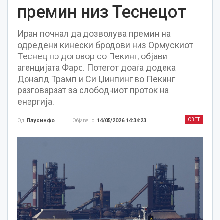
премин низ Теснецот
Иран почнал да дозволува премин на
одредени кинески бродови низ Ормускиот
Tеснец по договор со Пекинг, објави
агенцијата Фарс. Потегот доаѓа додека
Доналд Трамп и Си Џинпинг во Пекинг
разговараат за слободниот проток на
енергија.
СВЕТ
Објавено
14/05/2026 14:34:23
Од
Плусинфо