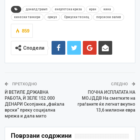
доналд трамп
енергетска криза
иран
кина
кинески танкери
ормуз
Ормуски теснец
персиски залив
859
Сподели
ПРЕТХОДНО
СЛЕДНО
Ѝ ВЕТИЛЕ ДРЖАВНА
ПОЧНА ИСПЛАТАТА НА
РАБОТА, Ѝ ЗЕЛЕ 152.000
МОЈДДВ На сметките на
ДЕНАРИ Скопјанка „фаќала
граѓаните ќе легнат вкупно
врски“ преку социјална
13,6 милиони евра
мрежа и дала мито
Поврзани содржини