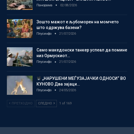
Панорама
02/08/2026
Зошто мажот е љубоморен на момчето
што одржува базени?
Плусинфо
21/07/2026
Само македонски танкер успеал да помине
низ Ормускиот…
Плусинфо
21/07/2026
„НАРУШЕНИ МЕЃУЗАЈАЧКИ ОДНОСИ“ ВО
КУНОВО Два зајаци…
Плусинфо
24/05/2026
ПРЕТХОДНО
СЛЕДНО
1 of 169