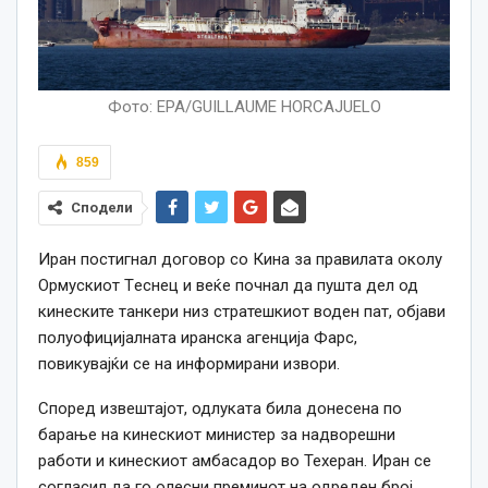
Фото: EPA/GUILLAUME HORCAJUELO
859
Сподели
Иран постигнал договор со Кина за правилата околу
Ормускиот Tеснец и веќе почнал да пушта дел од
кинеските танкери низ стратешкиот воден пат, објави
полуофицијалната иранска агенција Фарс,
повикувајќи се на информирани извори.
Според извештајот, одлуката била донесена по
барање на кинескиот министер за надворешни
работи и кинескиот амбасадор во Техеран. Иран се
согласил да го олесни преминот на одреден број