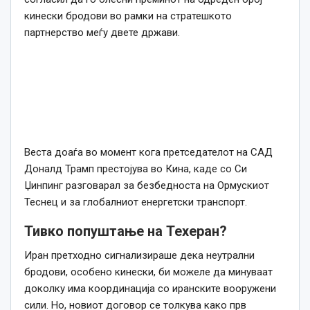
кинески бродови во рамки на стратешкото
партнерство меѓу двете држави.
Веста доаѓа во момент кога претседателот на САД
Доналд Трамп престојува во Кина, каде со Си
Џинпинг разговарал за безбедноста на Ормускиот
Теснец и за глобалниот енергетски транспорт.
Тивко попуштање на Техеран?
Иран претходно сигнализираше дека неутрални
бродови, особено кинески, би можеле да минуваат
доколку има координација со иранските вооружени
сили. Но, новиот договор се толкува како прв