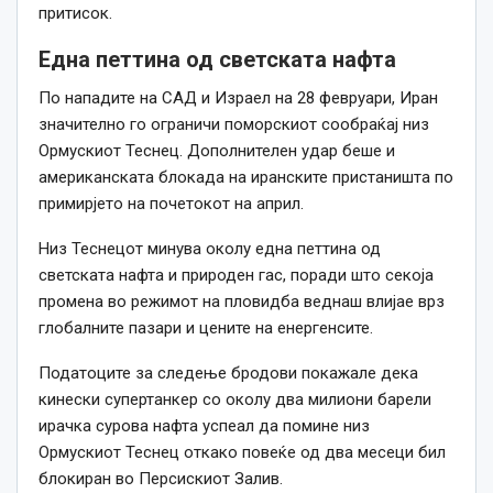
притисок.
Една петтина од светската нафта
По нападите на САД и Израел на 28 февруари, Иран
значително го ограничи поморскиот сообраќај низ
Ормускиот Теснец. Дополнителен удар беше и
американската блокада на иранските пристаништа по
примирјето на почетокот на април.
Низ Теснецот минува околу една петтина од
светската нафта и природен гас, поради што секоја
промена во режимот на пловидба веднаш влијае врз
глобалните пазари и цените на енергенсите.
Податоците за следење бродови покажале дека
кинески супертанкер со околу два милиони барели
ирачка сурова нафта успеал да помине низ
Ормускиот Теснец откако повеќе од два месеци бил
блокиран во Персискиот Залив.