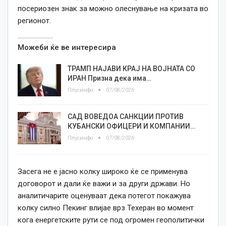
посериозен знак за можно олеснување на кризата во
регионот.
Можеби ќе ве интересира
ТРАМП НАЈАВИ КРАЈ НА ВОЈНАТА СО
ИРАН Призна дека има…
Плусинфо
07/08/2026
САД ВОВЕДОА САНКЦИИ ПРОТИВ
КУБАНСКИ ОФИЦЕРИ И КОМПАНИИ…
Плусинфо
07/08/2026
Засега не е јасно колку широко ќе се применува
договорот и дали ќе важи и за други држави. Но
аналитичарите оценуваат дека потегот покажува
колку силно Пекинг влијае врз Техеран во момент
кога енергетските рути се под огромен геополитички