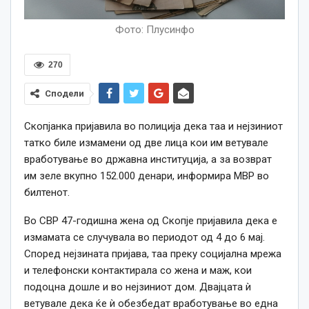
Фото: Плусинфо
270
Сподели
Скопјанка пријавила во полиција дека таа и нејзиниот
татко биле измамени од две лица кои им ветувале
вработување во државна институција, а за возврат
им зеле вкупно 152.000 денари, информира МВР во
билтенот.
Во СВР 47-годишна жена од Скопје пријавила дека е
измамата се случувала во периодот од 4 до 6 мај.
Според нејзината пријава, таа преку социјална мрежа
и телефонски контактирала со жена и маж, кои
подоцна дошле и во нејзиниот дом. Двајцата ѝ
ветувале дека ќе ѝ обезбедат вработување во една