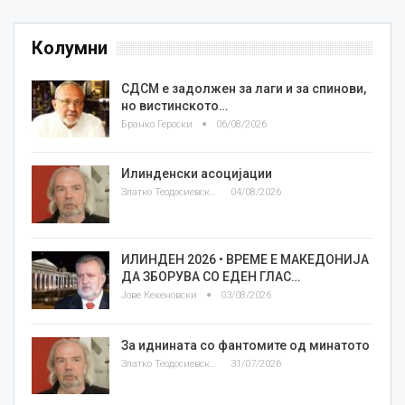
Колумни
СДСМ е задолжен за лаги и за спинови,
но вистинското…
Бранко Героски
06/08/2026
Илинденски асоцијации
Златко Теодосиевски
04/08/2026
ИЛИНДЕН 2026 • ВРЕМЕ Е МАКЕДОНИЈА
ДА ЗБОРУВА СО ЕДЕН ГЛАС…
Јове Кекеновски
03/08/2026
За иднината со фантомите од минатото
Златко Теодосиевски
31/07/2026