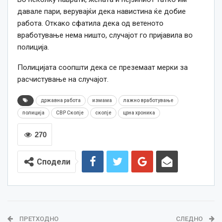
давале пари, верувајќи дека навистина ќе добие
работа. Откако сфатила дека од ветеното
вработување нема ништо, случајот го пријавила во
полиција.
Полицијата соопшти дека се преземаат мерки за
расчистување на случајот.
државна работа
измама
лажно вработување
полиција
СВР Скопје
скопје
црна хроника
270
Сподели
ПРЕТХОДНО
СЛЕДНО