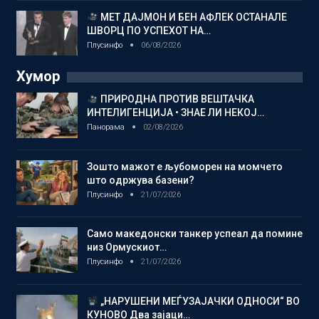
МЕТ ДАЈМОН И БЕН АФЛЕК ОСТАНАЛЕ
ШВОРЦ ПО УСПЕХОТ НА…
Плусинфо
06/08/2026
Хумор
ПРИРОДНА ПРОТИВ ВЕШТАЧКА
ИНТЕЛИГЕНЦИЈА • ЗНАЕ ЛИ НЕКОЈ…
Панорама
02/08/2026
Зошто мажот е љубоморен на момчето
што одржува базени?
Плусинфо
21/07/2026
Само македонски танкер успеал да помине
низ Ормускиот…
Плусинфо
21/07/2026
„НАРУШЕНИ МЕЃУЗАЈАЧКИ ОДНОСИ“ ВО
КУНОВО Два зајаци…