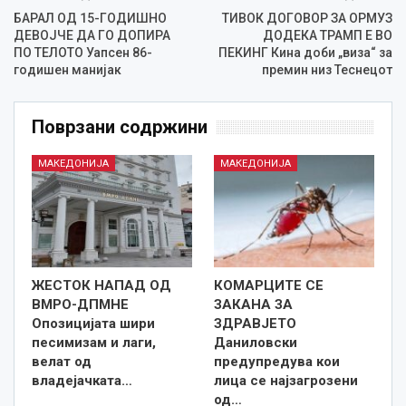
БАРАЛ ОД 15-ГОДИШНО
ТИВОК ДОГОВОР ЗА ОРМУЗ
ДЕВОЈЧЕ ДА ГО ДОПИРА
ДОДЕКА ТРАМП Е ВО
ПО ТЕЛОТО Уапсен 86-
ПЕКИНГ Кина доби „виза“ за
годишен манијак
премин низ Теснецот
Поврзани содржини
МАКЕДОНИЈА
МАКЕДОНИЈА
ЖЕСТОК НАПАД ОД
КОМАРЦИТЕ СЕ
ВМРО-ДПМНЕ
ЗАКАНА ЗА
Опозицијата шири
ЗДРАВЈЕТО
песимизам и лаги,
Даниловски
велат од
предупредува кои
владејачката…
лица се најзагрозени
од…