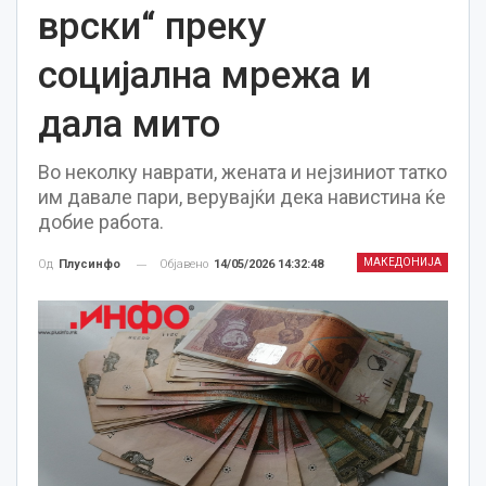
врски“ преку
социјална мрежа и
дала мито
Во неколку наврати, жената и нејзиниот татко
им давале пари, верувајќи дека навистина ќе
добие работа.
МАКЕДОНИЈА
Објавено
14/05/2026 14:32:48
Од
Плусинфо