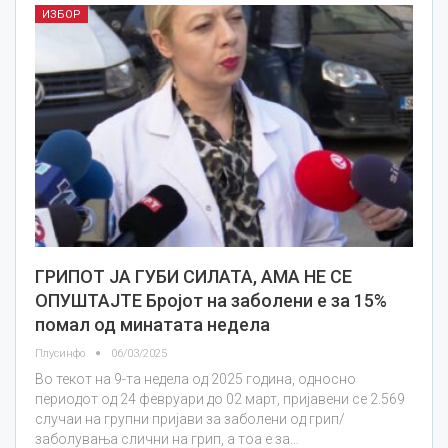
ИЗБОР
ГРИПОТ ЈА ГУБИ СИЛАТА, АМА НЕ СЕ
ОПУШТАЈТЕ Бројот на заболени е за 15%
помал од минатата недела
Плусинфо
06/03/2025
Во текот на 9-та недела од 2025 година, односно
периодот од 24 февруари до 02 март, пријавени се 2.569
случаи на групни пријави за заболени од грип/
заболувања слични на грип, а тоа е за…