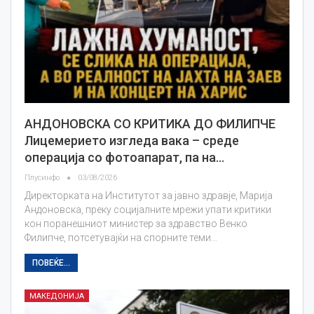
АНДОНОВСКА СО КРИТИКА ДО ФИЛИПЧЕ
Лицемерието изгледа вака – среде
операција со фотоапарат, па на…
Плусинфо
03/08/2026
Директорката на Институтот за јавно здравје, Марија
Андоновска, преку социјалните мрежи упати критики
кон поранешниот министер за здравство Венко
Филипче, потсетувајќи на спорните теми…
ПОВЕЌЕ...
МАКЕДОНИЈА