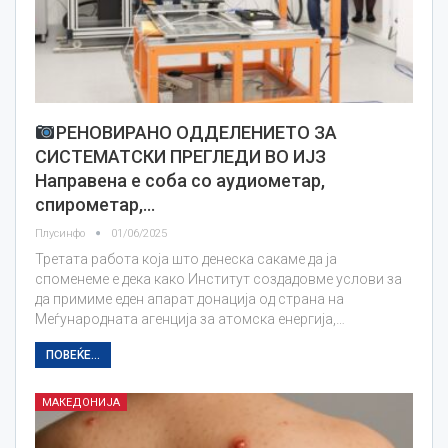
РЕНОВИРАНО ОДДЕЛЕНИЕТО ЗА
СИСТЕМАТСКИ ПРЕГЛЕДИ ВО ИЈЗ
Направена е соба со аудиометар,
спирометар,…
Плусинфо
01/06/2025
Третата работа која што денеска сакаме да ја
споменеме е дека како Институт создадовме услови за
да примиме еден апарат донација од страна на
Меѓународната агенција за атомска енергија,…
ПОВЕЌЕ...
МАКЕДОНИЈА