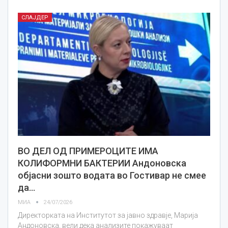
СЛАЈДЕР
ВО ДЕЛ ОД ПРИМЕРОЦИТЕ ИМА
КОЛИФОРМНИ БАКТЕРИИ Андоновска
објасни зошто водата во Гостивар не смее
да…
МИА
24/07/2026
Директорката на Институтот за јавно здравје, Марија
Андоновска, вели дека анализите покажуваат