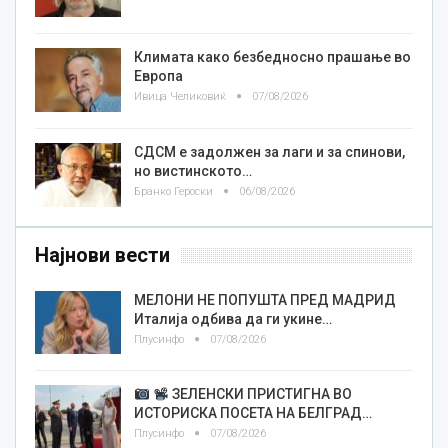
Климата како безбедносно прашање во
Европа
Ивица Челиковиќ
07/08/2026
СДСМ е задолжен за лаги и за спинови,
но вистинското…
Бранко Героски
06/08/2026
Најнови вести
МЕЛОНИ НЕ ПОПУШТА ПРЕД МАДРИД
Италија одбива да ги укине…
Плусинфо
07/08/2026
ЗЕЛЕНСКИ ПРИСТИГНА ВО
ИСТОРИСКА ПОСЕТА НА БЕЛГРАД…
Плусинфо
07/08/2026