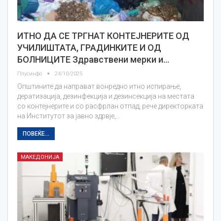
ИТНО ДА СЕ ТРГНАТ КОНТЕЈНЕРИТЕ ОД
УЧИЛИШТАТА, ГРАДИНКИТЕ И ОД
БОЛНИЦИТЕ Здравствени мерки и…
Плусинфо
24/10/2025
Општините да направат вонредно итно испирање,
дератизација, дезинфекција и дезинсекција на местата
со контејнерите и со расфрлан отпад, рече директорката
на Институтот за јавно здрвје,…
ПОВЕЌЕ...
МАКЕДОНИЈА