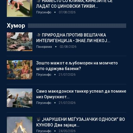
НАМЕСТО СО КЛИМА, КИНЕЗИТЕ СЕ
ЛАДАТ СО ЏИНОВСКИ ТИКВИ…
Плусинфо
07/08/2026
Хумор
ПРИРОДНА ПРОТИВ ВЕШТАЧКА
ИНТЕЛИГЕНЦИЈА • ЗНАЕ ЛИ НЕКОЈ…
Панорама
02/08/2026
Зошто мажот е љубоморен на момчето
што одржува базени?
Плусинфо
21/07/2026
Само македонски танкер успеал да помине
низ Ормускиот…
Плусинфо
21/07/2026
„НАРУШЕНИ МЕЃУЗАЈАЧКИ ОДНОСИ“ ВО
КУНОВО Два зајаци…
Плусинфо
24/05/2026