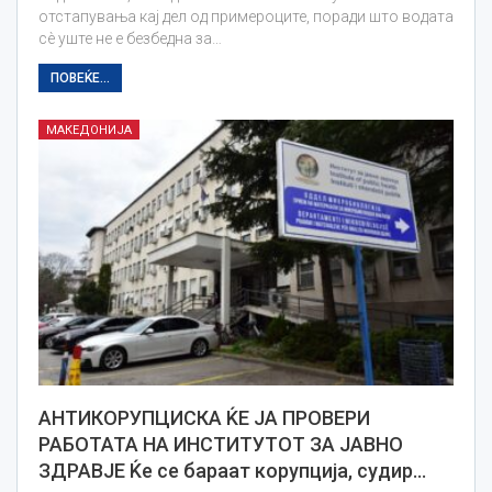
отстапувања кај дел од примероците, поради што водата
сè уште не е безбедна за…
ПОВЕЌЕ...
МАКЕДОНИЈА
АНТИКОРУПЦИСКА ЌЕ ЈА ПРОВЕРИ
РАБОТАТА НА ИНСТИТУТОТ ЗА ЈАВНО
ЗДРАВЈЕ Ќе се бараат корупција, судир…