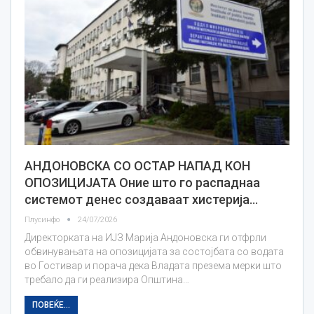
АНДОНОВСКА СО ОСТАР НАПАД КОН
ОПОЗИЦИЈАТА Оние што го распаднаа
системот денес создаваат хистерија…
Плусинфо
24/07/2026
Директорката на ИЈЗ Марија Андоновска ги отфрли
обвинувањата на опозицијата за состојбата со водата
во Гостивар и порача дека Владата презема мерки што
требало да ги реализира Општина…
ПОВЕЌЕ...