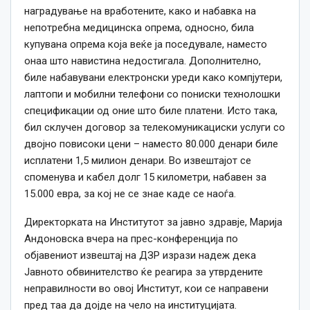
наградување на вработените, како и набавка на
непотребна медицинска опрема, односно, била
купувана опрема која веќе ја поседувале, наместо
онаа што навистина недостигала. Дополнително,
биле набавувани електронски уреди како компјутери,
лаптопи и мобилни телефони со пониски технолошки
спецификации од оние што биле платени. Исто така,
бил склучен договор за телекомуникациски услуги со
двојно повисоки цени – наместо 80.000 денари биле
исплатени 1,5 милион денари. Во извештајот се
споменува и кабел долг 15 километри, набавен за
15.000 евра, за кој не се знае каде се наоѓа.
Директорката на Институтот за јавно здравје, Марија
Андоновска вчера на прес-конференција по
објавениот извештај на ДЗР изрази надеж дека
Јавното обвинителство ќе реагира за утврдените
неправилности во овој Институт, кои се направени
пред таа да дојде на чело на институцијата.