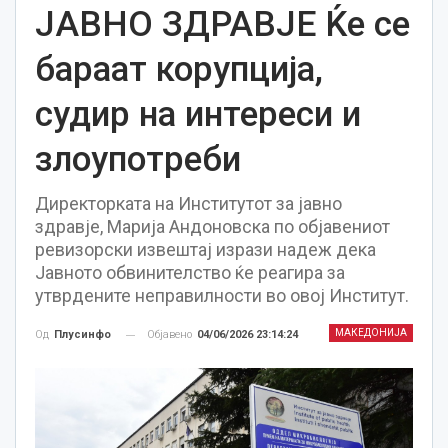
ЈАВНО ЗДРАВЈЕ Ќе се
бараат корупција,
судир на интереси и
злоупотреби
Директорката на Институтот за јавно
здравје, Марија Андоновска по објавениот
ревизорски извештај изрази надеж дека
Јавното обвинителство ќе реагира за
утврдените неправилности во овој Институт.
МАКЕДОНИЈА
Објавено
04/06/2026 23:14:24
Од
Плусинфо