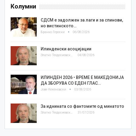
Колумни
СДСМ е задолжен за лаги и за спинови,
но вистинското…
Бранко Героски
06/08/2026
Илинденски асоцијации
Златко Теодосиевски
04/08/2026
ИЛИНДЕН 2026 • ВРЕМЕ Е МАКЕДОНИЈА
ДА ЗБОРУВА СО ЕДЕН ГЛАС…
Јове Кекеновски
03/08/2026
За иднината со фантомите од минатото
Златко Теодосиевски
31/07/2026