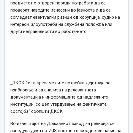
предметот е отворен поради потребата да се
проверат наводите изнесени во јавноста и да се
согледаат евентуални ризици од корупција, судир на
интереси, злоупотреба на службена положба или
други неправилности во работењето.
„ДКСК ќе ги преземе сите потребни дејствија за
прибирање и за анализа на релевантната
документација и информациите од надлежните
институции, со цел утврдување на фактичката
состојба“ соопшти ДКСК.
Во извештајот на Државниот завод за ревизија се
наведува дека во ИЈЗ постоел несоодветен начин на