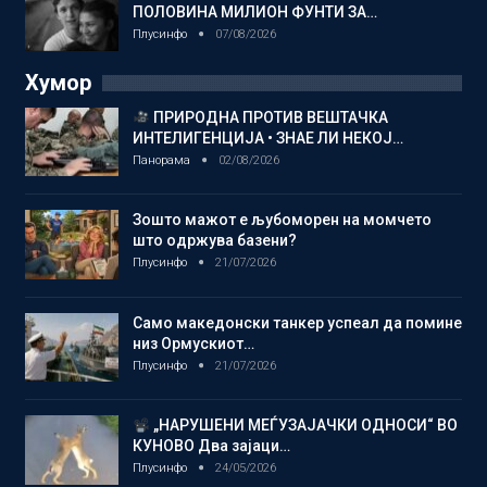
ПОЛОВИНА МИЛИОН ФУНТИ ЗА…
Плусинфо
07/08/2026
Хумор
ПРИРОДНА ПРОТИВ ВЕШТАЧКА
ИНТЕЛИГЕНЦИЈА • ЗНАЕ ЛИ НЕКОЈ…
Панорама
02/08/2026
Зошто мажот е љубоморен на момчето
што одржува базени?
Плусинфо
21/07/2026
Само македонски танкер успеал да помине
низ Ормускиот…
Плусинфо
21/07/2026
„НАРУШЕНИ МЕЃУЗАЈАЧКИ ОДНОСИ“ ВО
КУНОВО Два зајаци…
Плусинфо
24/05/2026