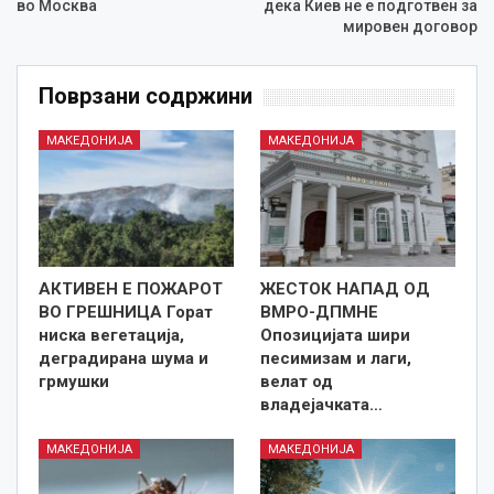
во Москва
дека Киев не е подготвен за
мировен договор
Поврзани содржини
МАКЕДОНИЈА
МАКЕДОНИЈА
АКТИВЕН Е ПОЖАРОТ
ЖЕСТОК НАПАД ОД
ВО ГРЕШНИЦА Горат
ВМРО-ДПМНЕ
ниска вегетација,
Опозицијата шири
деградирана шума и
песимизам и лаги,
грмушки
велат од
владејачката…
МАКЕДОНИЈА
МАКЕДОНИЈА