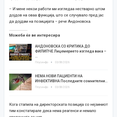
– И мене некои работи ми изгледаа нестварно штом
дојдов на оваа функција, што се случувало пред јас
да дојдам на позицијата – рече Андоновска.
Можеби ќе ве интересира
АНДОНОВСКА СО КРИТИКА ДО
ФИЛИПЧЕ Лицемерието изгледа вака –
…
Плусинфо
03/08/2026
НЕМА НОВИ ПАЦИЕНТИ НА
ИНФЕКТИВНА Последните сомнителни…
Плусинфо
03/08/2026
Кога стапила на директорската позиција со нејзиниот
тим констатирале дека нема реагенси и немало