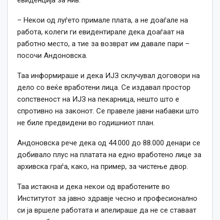
евиденција за нив.
– Некои од луѓето примале плата, а не доаѓале на
работа, колеги ги евидентирале дека доаѓаат на
работно место, а тие за возврат им давале пари –
посочи Андоновска.
Таа информираше и дека ИЈЗ склучувал договори на
дело со веќе вработени лица. Се издавал простор
сопственост на ИЈЗ на пекарница, нешто што е
спротивно на законот. Се правеле јавни набавки што
не биле предвидени во годишниот план.
Андоновска рече дека од 44.000 до 88.000 денари се
добивало плус на платата на едно вработено лице за
архивска граѓа, како, на пример, за чистење двор.
Таа истакна и дека некои од вработените во
Институтот за јавно здравје чесно и професионално
си ја вршеле работата и апелираше да не се ставаат