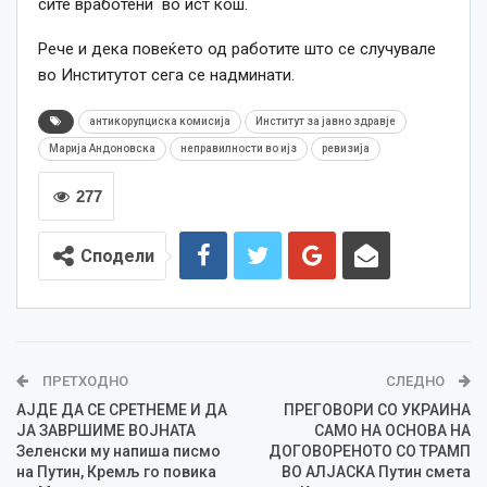
сите вработени во ист кош.
Рече и дека повеќето од работите што се случувале
во Институтот сега се надминати.
антикорупциска комисија
Институт за јавно здравје
Марија Андоновска
неправилности во ијз
ревизија
277
Сподели
ПРЕТХОДНО
СЛЕДНО
АЈДЕ ДА СЕ СРЕТНЕМЕ И ДА
ПРЕГОВОРИ СО УКРАИНА
ЈА ЗАВРШИМЕ ВОЈНАТА
САМО НА ОСНОВА НА
Зеленски му напиша писмо
ДОГОВОРЕНОТО СО ТРАМП
на Путин, Кремљ го повика
ВО АЛЈАСКА Путин смета