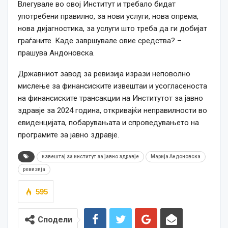
Влегувале во овој Институт и требало бидат
употребени правилно, за нови услуги, нова опрема,
нова дијагностика, за услуги што треба да ги добијат
граѓаните. Каде завршувале овие средства? –
прашува Андоновска.
Државниот завод за ревизија изрази неповолно
мислење за финансиските извештаи и усогласеноста
на финансиските трансакции на Институтот за јавно
здравје за 2024 година, откривајќи неправилности во
евиденцијата, побарувањата и спроведувањето на
програмите за јавно здравје.
извештај за институт за јавно здравје
Марија Андоновска
ревизија
595
Сподели