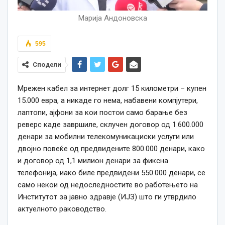
Марија Андоновска
595
Сподели
Мрежен кабел за интернет долг 15 километри – купен
15.000 евра, а никаде го нема, набавени компјутери,
лаптопи, ајфони за кои постои само барање без
реверс каде завршиле, склучен договор од 1.600.000
денари за мобилни телекомуникациски услуги или
двојно повеќе од предвидените 800.000 денари, како
и договор од 1,1 милион денари за фиксна
телефонија, иако биле предвидени 550.000 денари, се
само некои од недоследностите во работењето на
Институтот за јавно здравје (ИЈЗ) што ги утврдило
актуелното раководство.