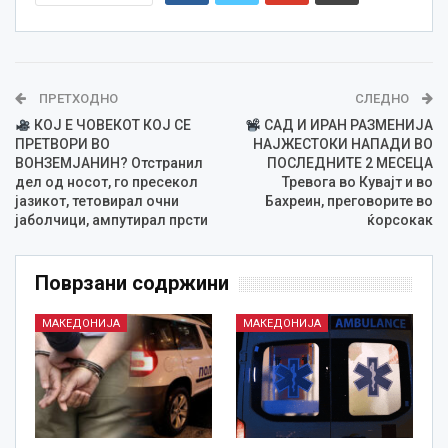
ПРЕТХОДНО
СЛЕДНО
КОЈ Е ЧОВЕКОТ КОЈ СЕ
САД И ИРАН РАЗМЕНИЈА
ПРЕТВОРИ ВО
НАЈЖЕСТОКИ НАПАДИ ВО
ВОНЗЕМЈАНИН? Отстранил
ПОСЛЕДНИТЕ 2 МЕСЕЦА
дел од носот, го пресекол
Тревога во Кувајт и во
јазикот, тетовирал очни
Бахреин, преговорите во
јаболчици, ампутирал прсти
ќорсокак
Поврзани содржини
МАКЕДОНИЈА
МАКЕДОНИЈА