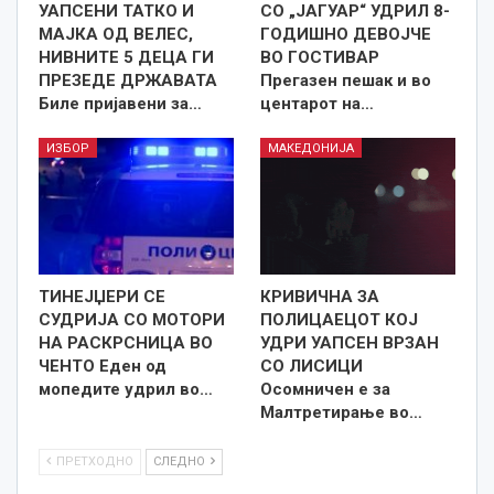
УАПСЕНИ ТАТКО И
СО „ЈАГУАР“ УДРИЛ 8-
МАЈКА ОД ВЕЛЕС,
ГОДИШНО ДЕВОЈЧЕ
НИВНИТЕ 5 ДЕЦА ГИ
ВО ГОСТИВАР
ПРЕЗЕДЕ ДРЖАВАТА
Прегазен пешак и во
Биле пријавени за…
центарот на…
ИЗБОР
МАКЕДОНИЈА
ТИНЕЈЏЕРИ СЕ
КРИВИЧНА ЗА
СУДРИЈА СО МОТОРИ
ПОЛИЦАЕЦОТ КОЈ
НА РАСКРСНИЦА ВО
УДРИ УАПСЕН ВРЗАН
ЧЕНТО Еден од
СО ЛИСИЦИ
мопедите удрил во…
Осомничен е за
Малтретирање во…
ПРЕТХОДНО
СЛЕДНО