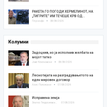
РАКЕТА ГО ПОГОДИ ХЕРМЕЛИНОТ, НА
„ТИГРИТЕ“ ИМ ТЕЧЕШЕ КРВ ОД…
Плусинфо
08/08/2026
Колумни
Задоцнив, но ја исполнив желбата на
мојот татко
Јове Кекеновски
08/08/2026
Леснотијата на разградувањетото на
еден мировен договор
Азис Положани
07/08/2026
Исправена земја
Златко Теодосиевски
07/08/2026