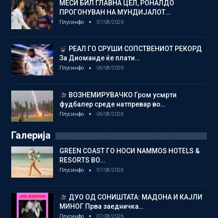
МЕСИ БИЛ ГЛАВНА ЦЕЛ, РОНАЛДО
ПРОГОНУВАН НА МУНДИЈАЛОТ…
Плусинфо
07/08/2026
РЕАЛ ГО СРУШИ СОПСТВЕНИОТ РЕКОРД
За Диоманде ќе плати…
Плусинфо
06/08/2026
ВОЗНЕМИРУВАЧКО Гром усмрти
фудбалер среде натпревар во…
Плусинфо
06/08/2026
Галерија
GREEN COAST ГО НОСИ NAMMOS HOTELS &
RESORTS ВО…
Плусинфо
07/08/2026
ДУО ОД СОНИШТАТА: МАДОНА И КАЈЛИ
МИНОГ Прва заедничка…
Плусинфо
07/08/2026