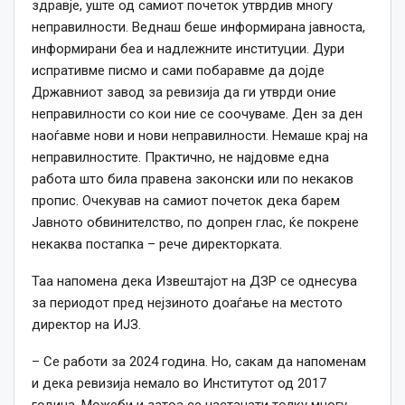
здравје, уште од самиот почеток утврдив многу
неправилности. Веднаш беше информирана јавноста,
информирани беа и надлежните институции. Дури
испративме писмо и сами побаравме да дојде
Државниот завод за ревизија да ги утврди оние
неправилности со кои ние се соочуваме. Ден за ден
наоѓавме нови и нови неправилности. Немаше крај на
неправилностите. Практично, не најдовме една
работа што била правена законски или по некаков
пропис. Очекував на самиот почеток дека барем
Јавното обвинителство, по допрен глас, ќе покрене
некаква постапка – рече директорката.
Таа напомена дека Извештајот на ДЗР се однесува
за периодот пред нејзиното доаѓање на местото
директор на ИЈЗ.
– Се работи за 2024 година. Но, сакам да напоменам
и дека ревизија немало во Институтот од 2017