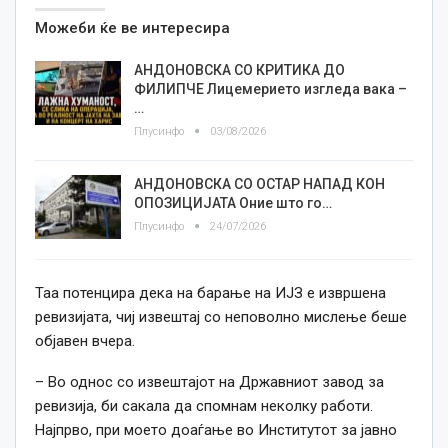
Можеби ќе ве интересира
АНДОНОВСКА СО КРИТИКА ДО
ФИЛИПЧЕ Лицемерието изгледа вака –
…
Плусинфо
03/08/2026
АНДОНОВСКА СО ОСТАР НАПАД КОН
ОПОЗИЦИЈАТА Оние што го…
Плусинфо
24/07/2026
Таа потенцира дека на барање на ИЈЗ е извршена
ревизијата, чиј извештај со неповолно мислење беше
објавен вчера.
– Во однос со извештајот на Државниот завод за
ревизија, би сакала да спомнам неколку работи.
Најпрво, при моето доаѓање во Институтот за јавно