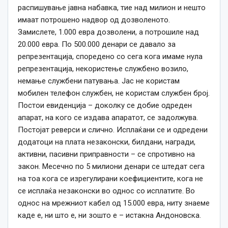
распишување јавна набавка, тие над милион и нешто
имаат потрошено надвор од дозволеното.
Замислете, 1.000 евра дозволени, а потрошиле над
20.000 евра. По 500.000 денари се давало за
репрезентација, споредено со сега кога имаме нула
репрезентација, некористење службено возило,
немање службени патувања. Јас не користам
мобилен телефон службен, не користам службен број.
Постои евиденција – доколку се добие одреден
апарат, на кого се издава апаратот, се задолжува.
Постојат реверси и слично. Исплаќани се и одредени
додатоци на плата незаконски, билдани, награди,
активни, пасивни приправности – се спротивно на
закон. Месечно по 5 милиони денари се штедат сега
на тоа кога се изрегулирани коефициентите, кога не
се исплаќа незаконски во однос со исплатите. Во
однос на мрежниот кабел од 15.000 евра, ниту знаеме
каде е, ни што е, ни зошто е – истакна Андоновска.