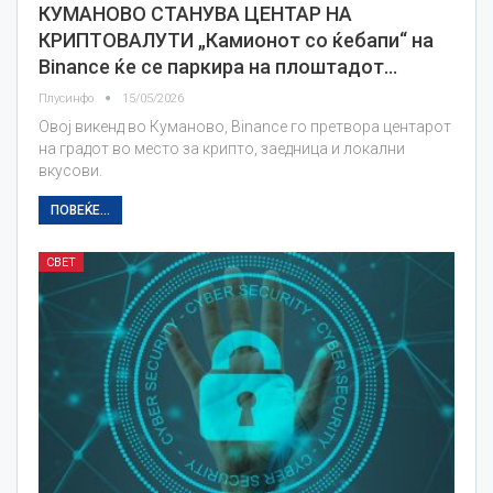
КУМАНОВО СТАНУВА ЦЕНТАР НА
КРИПТОВАЛУТИ „Камионот со ќебапи“ на
Binance ќе се паркира на плоштадот…
Плусинфо
15/05/2026
Овој викенд во Куманово, Binance го претвора центарот
на градот во место за крипто, заедница и локални
вкусови.
ПОВЕЌЕ...
СВЕТ