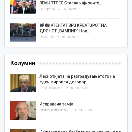
ЗЕМЈОТРЕС Стасаа најновите…
Панорама
07/08/2026
АТЕНТАТ ВРЗ КРЕАТОРОТ НА
ДРОНОТ „ВАМПИР“ Нов…
Плусинфо
06/08/2026
Колумни
Леснотијата на разградувањетото на
еден мировен договор
Азис Положани
07/08/2026
Исправена земја
Златко Теодосиевски
07/08/2026
Климата како безбедносно прашање во