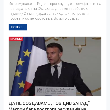
Истражување на Ројтерс проценува дека семејството на
претседателот на САД Доналд Трамп заработило
најмалку 2,3 милијарди долари од криптопроекти
поврзани со неговото име. Во исто време,…
ПОВЕЌЕ...
БИЗНИС
ДА НЕ СОЗДАВАМЕ „НОВ ДИВ ЗАПАД“
Макрон бара построга регулација на