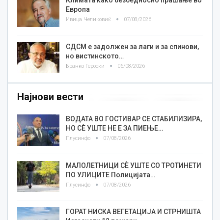
Европа
Ивица Челиковиќ
07/08/2026
СДСМ е задолжен за лаги и за спинови,
но вистинското…
Бранко Героски
06/08/2026
Најнови вести
ВОДАТА ВО ГОСТИВАР СЕ СТАБИЛИЗИРА,
НО СÈ УШТЕ НЕ Е ЗА ПИЕЊЕ…
Плусинфо
07/08/2026
МАЛОЛЕТНИЦИ СÈ УШТЕ СО ТРОТИНЕТИ
ПО УЛИЦИТЕ Полицијата…
Плусинфо
07/08/2026
ГОРАТ НИСКА ВЕГЕТАЦИЈА И СТРНИШТА