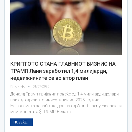
КРИПТОТО СТАНА ГЛАВНИОТ БИЗНИС НА
ТРАМП Лани заработил 1,4 милијарди,
недвижнините се во втор план
Плусинфо
01/07/2026
Доналд Трамп пријавил повеќе од 1,4 милијарди долари
приход од крипто-инвестиции во 2025 година.
Најголемата заработка дошла од World Liberty Financial и
мем-монетата $TRUMP. Белата…
ПОВЕЌЕ...