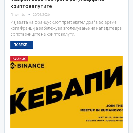
криптовалутите
Плусинфо
20/05/2026
Изјавата на францускиот претседател доаѓа во време
кога Франција забележува зголемување на нападите врз
сопствениците на криптовалути.
ПОВЕЌЕ...
БИЗНИС