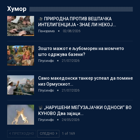
Хумор
ПРИРОДНА ПРОТИВ ВЕШТАЧКА
ИНТЕЛИГЕНЦИЈА • ЗНАЕ ЛИ НЕКОЈ…
Панорама
02/08/2026
Зошто мажот е љубоморен на момчето
што одржува базени?
Плусинфо
21/07/2026
Само македонски танкер успеал да помине
низ Ормускиот…
Плусинфо
21/07/2026
„НАРУШЕНИ МЕЃУЗАЈАЧКИ ОДНОСИ“ ВО
КУНОВО Два зајаци…
Плусинфо
24/05/2026
ПРЕТХОДНО
СЛЕДНО
1 of 169