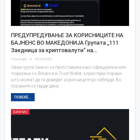
ПРЕДУПРЕДУВАЊЕ ЗА КОРИСНИЦИТЕ НА
БАЈНЕНС ВО МАКЕДОНИЈА Групата „111
Заедница за криптовалути“ на…
Плусинфо
30/03/2026
Оваа група лажно се претставува како официјална или
поврзана со Binance и Trust Wallet, користејќи пораки
што можат да ги доведат корисниците во заблуда. Во
пораките се тврди дека…
ПОВЕЌЕ...
БИЗНИС