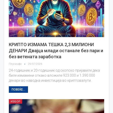
КРИПТО ИЗМАМА ТЕШКА 2,3 МИЛИОНИ
ДЕНАРИ Двајца млади останале без пари и
без ветената заработка
Плусинфо
29/07/2026
24-годишник и 20-годишник од скопско пријавиле дека
биле измамени откако вложиле 923.000 и 1.390.000
денари во наводна инвестиција во криптовалути.
ПОВЕЌЕ...
ИЗБОР