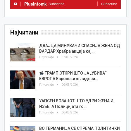
Plusinfomk
Subscribe
Subscribe
Најчитани
ДВАЈЦА МИНУВАЧИ СПАСИЈА ЖЕНА ОД
ВАРДАР Храбра акција кај…
Плусинфо
07/08/2026
ТРАМП ОТКРИ ШТО ЈА „УБИВА“
ЕВРОПА Европските лидери…
Плусинфо
06/08/2026
УАПСЕН ВОЗАЧОТ ШТО УДРИ ЖЕНА И
ИЗБЕГА Полицијата го…
Плусинфо
06/08/2026
ВО ГЕРМАНИЈА СЕ СПРЕМА ПОЛИТИЧКИ