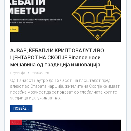
АЈВАР, ЌЕБАПИ И КРИПТОВАЛУТИ ВО
ЦЕНТАРОТ НА СКОПЈЕ Binance носи
мешавина од традиција и иновација
Плусинфо
25/03/2026
Од 10 часот наутро до 16 часот, на плоштадот пред
влезот во Старата чаршија, жителите на Скопјe ќе имаат
посебна можност да се поврзат со глобалната крипто
заедница и да уживаат во…
ПОВЕЌЕ...
СВЕТ