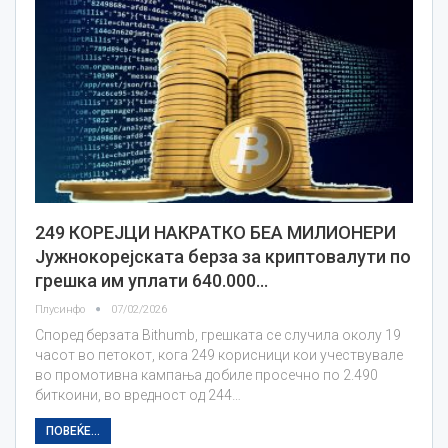
249 КОРЕЈЦИ НАКРАТКО БЕА МИЛИОНЕРИ
Јужнокорејската берза за криптовалути по
грешка им уплати 640.000…
Плусинфо
07/02/2026
Според берзата Bithumb, грешката се случила околу 19
часот во петокот, кога 249 корисници кои учествувале
во промотивна кампања добиле просечно по 2.490
биткоини, во вредност од 244…
ПОВЕЌЕ...