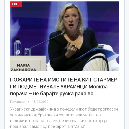
СВЕТ
ПОЖАРИТЕ НА ИМОТИТЕ НА КИТ СТАРМЕР
ГИ ПОДМЕТНУВАЛЕ УКРАИНЦИ Москва
порача – не барајте руска рака во…
Плусинфо
18/06/2026
Украински државјанин во понеделникот беше прогласен
за виновен од британски суд за извршување на
палежите по налог на мистериозна личност која ја
познавал само под прекарот „Ел Мани“.