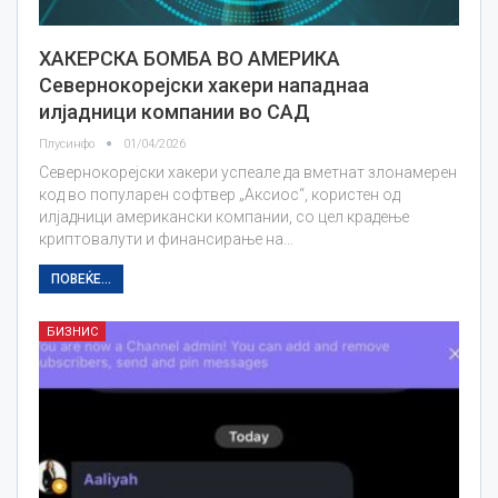
ХАКЕРСКА БОМБА ВО АМЕРИКА
Севернокорејски хакери нападнаа
илјадници компании во САД
Плусинфо
01/04/2026
Севернокорејски хакери успеале да вметнат злонамерен
код во популарен софтвер „Аксиос“, користен од
илјадници американски компании, со цел крадење
криптовалути и финансирање на…
ПОВЕЌЕ...
БИЗНИС