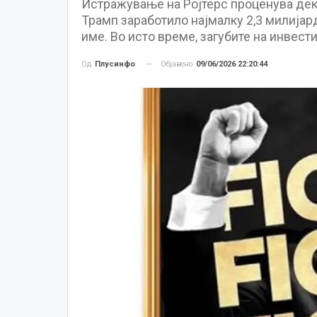
Истражување на Ројтерс проценува дек
Трамп заработило најмалку 2,3 милијар
име. Во исто време, загубите на инвест
Објавено
09/06/2026 22:20:44
Од
Плусинфо