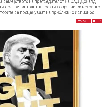
а семејството на претседателот на САД Доналд
ди долари од криптопроекти поврзани со неговото
иторите се проценуваат на приближно ист износ.
МАГАЗИН
ИЗБОР