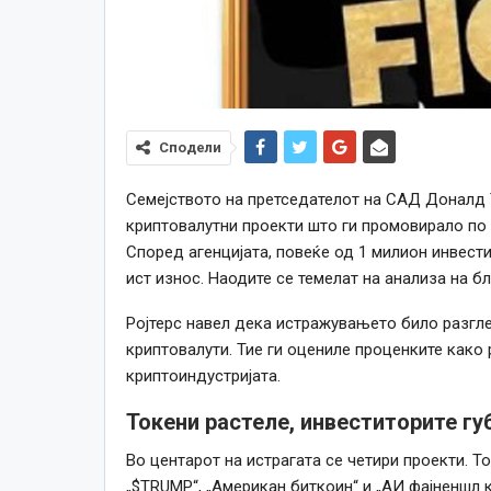
Сподели
Семејството на претседателот на САД Доналд 
криптовалутни проекти што ги промовирало по 
Според агенцијата, повеќе од 1 милион инвес
ист износ. Наодите се темелат на анализа на бл
Ројтерс навел дека истражувањето било разгле
криптовалути. Тие ги оцениле проценките како 
криптоиндустријата.
Токени растеле, инвеститорите гу
Во центарот на истрагата се четири проекти. Т
„$TRUMP“, „Американ биткоин“ и „АИ фајненшл к