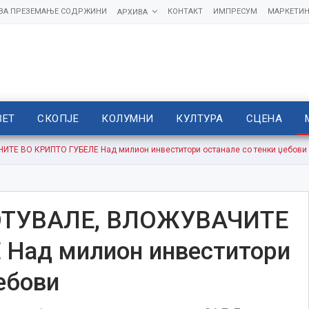
 ЗА ПРЕЗЕМАЊЕ СОДРЖИНИ
КОНТАКТ
ИМПРЕСУМ
МАРКЕТИН
АРХИВА
ВЕТ
СКОПЈЕ
КОЛУМНИ
КУЛТУРА
СЦЕНА
Е ВО КРИПТО ГУБЕЛЕ Над милион инвеститори останале со тенки џебови
ТУВАЛЕ, ВЛОЖУВАЧИТЕ
Над милион инвеститори
ебови