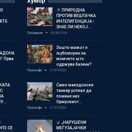
Хумор
ГО
ПРИРОДНА
ПРОТИВ ВЕШТАЧКА
ORTS
ИНТЕЛИГЕНЦИЈА •
ЗНАЕ ЛИ НЕКОЈ…
Панорама
02/08/2026
Зошто мажот е
МАДОНА
љубоморен на
Г Прва
момчето што
одржува базени?
Плусинфо
21/07/2026
КАЛА
Само македонски
С
танкер успеал да
ЛА
помине низ
МУ…
Ормускиот…
Плусинфо
21/07/2026
О
„НАРУШЕНИ
ИТЕ СЕ
МЕЃУЗАЈАЧКИ