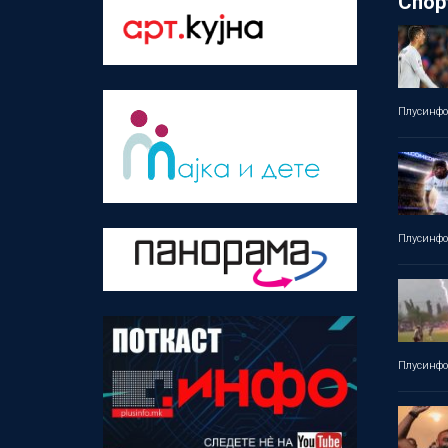
Спор
Плусинф
Плусинф
Плусинф