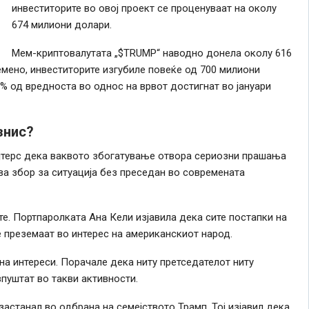
инвеститорите во овој проект се проценуваат на околу
674 милиони долари.
Мем-криптовалутата „$TRUMP“ наводно донела околу 616
мено, инвеститорите изгубиле повеќе од 700 милиони
 % од вредноста во однос на врвот достигнат во јануари
знис?
ојтерс дека ваквото збогатување отвора сериозни прашања
ва збор за ситуација без преседан во современата
те. Портпаролката Ана Кели изјавила дека сите постапки на
е преземаат во интерес на американскиот народ.
на интереси. Порачале дека ниту претседателот ниту
впуштат во такви активности.
астанал во одбрана на семејството Трамп. Тој изјавил дека