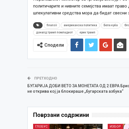
политичарите и нивните семејства имаат право 
шпекулативни средства мора да бидат свесни з
finansii
американска политика
Бела куќа
бл
доналд трамп помладиот
ерик трамп
Сподели
ПРЕТХОДНО
БУГАРИЈА ДОБИ ВЕТО ЗА МОНЕТАТА ОД 2 ЕВРА Бри
не открива кој ја блокираше „бугарската азбука“
Поврзани содржини
ГЛОБУС
ИЗБОР