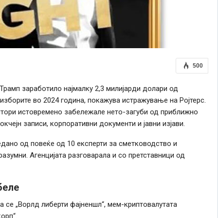
500
Трамп заработило најмалку 2,3 милијарди долари од
изборите во 2024 година, покажува истражување на Ројтерс.
титори истовремено забележале нето-загуби од приближно
окчејн записи, корпоративни документи и јавни изјави.
дано од повеќе од 10 експерти за сметководство и
разумни. Агенцијата разговарала и со претставници од
беле
оа се „Ворлд либерти фајненшл“, мем-криптовалутата
орп“.