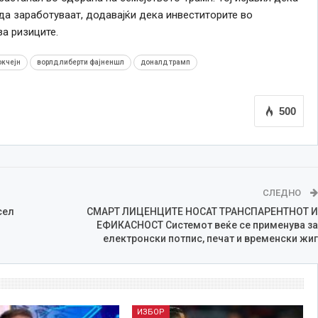
да заработуваат, додавајќи дека инвеститорите во
а ризиците.
окчејн
ворлд либерти фајненшл
доналд трамп
500
СЛЕДНО
сел
СМАРТ ЛИЦЕНЦИТЕ НОСАТ ТРАНСПАРЕНТНОТ И
ЕФИКАСНОСТ Системот веќе се применува за
електронски потпис, печат и временски жиг
ИЗБОР