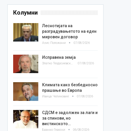
Колумни
Леснотијата на
разградувањетото на еден
мировен договор
Азис Положани
07/08/2026
Исправена земја
Златко Теодосиевски
07/08/2026
Климата како безбедносно
прашање во Европа
Ивица Челиковиќ
07/08/2026
СДСМ е задолжен за лаги и
за спинови, но
вистинското…
Бранко Героски
06/08/2026