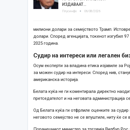
ИЗДАВААТ…
Плусинфо
06/08/2026
милиони долари за семејството Трамп. Истовре
долари. Според агенцијата, токенот изгубил 97
2025 година.
Судир на интереси или легален би
Осум експерти за владина етика изјавиле за Р
за можен судир на интереси. Според нив, стану
американска историја.
Белата куќа не ги коментирала директно наоди
претседателот и на неговата администрација с
Од Белата куќа ги отфрлиле оценките за судир 
неговото семејство не се впуштиле, ниту ќе се 
Поранешниот министер за трговија Вилбур Рос з