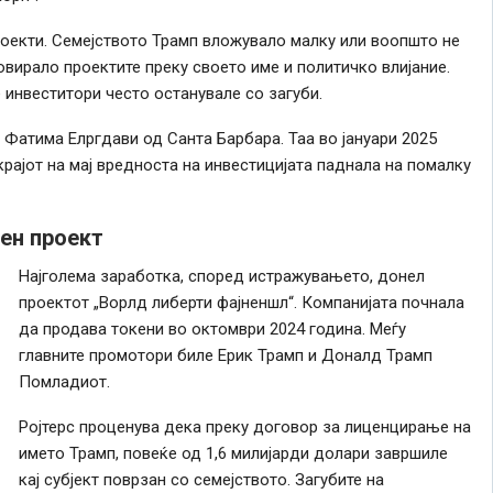
проекти. Семејството Трамп вложувало малку или воопшто не
вирало проектите преку своето име и политичко влијание.
 инвеститори често останувале со загуби.
 Фатима Елргдави од Санта Барбара. Таа во јануари 2025
рајот на мај вредноста на инвестицијата паднала на помалку
ен проект
Најголема заработка, според истражувањето, донел
проектот „Ворлд либерти фајненшл“. Компанијата почнала
да продава токени во октомври 2024 година. Меѓу
главните промотори биле Ерик Трамп и Доналд Трамп
Помладиот.
Ројтерс проценува дека преку договор за лиценцирање на
името Трамп, повеќе од 1,6 милијарди долари завршиле
кај субјект поврзан со семејството. Загубите на