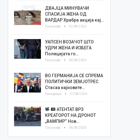
ДВАЈЦА МИНУВАЧИ
СПАСИЈА ЖЕНА ОД
ВАРДАР Храбра акција кај…
Плусинфо
07/08/2026
УАПСЕН ВОЗАЧОТ ШТО
УДРИ ЖЕНА И ИЗБЕГА
Полицијата го…
Плусинфо
06/08/2026
ВО ГЕРМАНИЈА СЕ СПРЕМА
ПОЛИТИЧКИ ЗЕМЈОТРЕС
Стасаа најновите…
Панорама
07/08/2026
АТЕНТАТ ВРЗ
КРЕАТОРОТ НА ДРОНОТ
„ВАМПИР“ Нов…
Плусинфо
06/08/2026