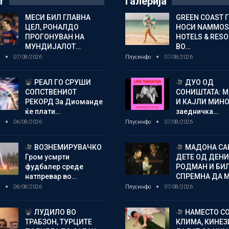
т
Галерија
МЕСИ БИЛ ГЛАВНА
GREEN COAST 
ЦЕЛ, РОНАЛДО
НОСИ NAMMOS
ПРОГОНУВАН НА
HOTELS & RES
МУНДИЈАЛОТ…
ВО…
о
07/08/2026
Плусинфо
07/08/2026
РЕАЛ ГО СРУШИ
ДУО ОД
СОПСТВЕНИОТ
СОНИШТАТА: 
РЕКОРД За Диоманде
И КАЈЛИ МИНО
ќе плати…
заедничка…
о
06/08/2026
Плусинфо
07/08/2026
ВОЗНЕМИРУВАЧКО
МАДОНА СА
Гром усмрти
ДЕТЕ ОД ДЕНИ
фудбалер среде
РОДМАН И БИ
натпревар во…
СПРЕМНА ДА 
о
06/08/2026
Плусинфо
07/08/2026
ЛУДИЛО ВО
НАМЕСТО С
ТРАБЗОН, ТУРЦИТЕ
КЛИМА, КИНЕЗ