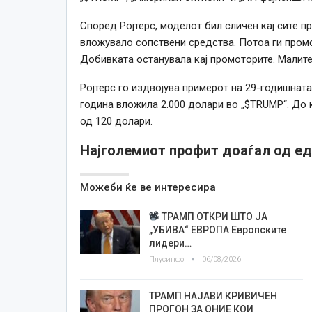
Според Ројтерс, моделот бил сличен кај сите 
вложувало сопствени средства. Потоа ги промо
Добивката останувала кај промоторите. Малите
Ројтерс го издвојува примерот на 29-годишната
година вложила 2.000 долари во „$TRUMP“. До к
од 120 долари.
Најголемиот профит доаѓал од ед
Можеби ќе ве интересира
ТРАМП ОТКРИ ШТО ЈА
„УБИВА“ ЕВРОПА Европските
лидери…
Плусинфо
06/08/2026
ТРАМП НАЈАВИ КРИВИЧЕН
ПРОГОН ЗА ОНИЕ КОИ