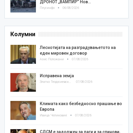
ДРОНОТ „ВАМПИР“ Нов…
Плусинфо
06/08/2026
Колумни
Леснотијата на разградувањетото на
еден мировен договор
Азис Положани
07/08/2026
Исправена земја
Златко Теодосиевски
07/08/2026
Климата како безбедносно прашање во
Европа
Ивица Челиковиќ
07/08/2026
СДСМ е задолжен за лаги и за спинови,