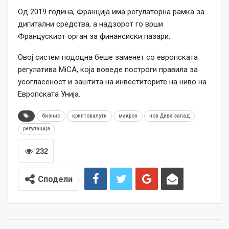
Од 2019 година, Франција има регулаторна рамка за
дигитални средства, а надзорот го врши
Францускиот орган за финансиски пазари.
Овој систем подоцна беше заменет со европската
регулатива MiCA, која воведе построги правила за
усогласеност и заштита на инвеститорите на ниво на
Европската Унија.
бизнис
криптовалути
макрон
нов Дива запад
регулација
232
Сподели