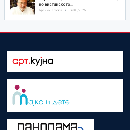
но вистинското…
Бранко Героски
06/08/2026