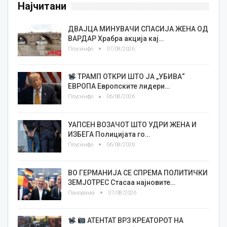
Најчитани
ДВАЈЦА МИНУВАЧИ СПАСИЈА ЖЕНА ОД
ВАРДАР Храбра акција кај…
Плусинфо
07/08/2026
ТРАМП ОТКРИ ШТО ЈА „УБИВА“
ЕВРОПА Европските лидери…
Плусинфо
06/08/2026
УАПСЕН ВОЗАЧОТ ШТО УДРИ ЖЕНА И
ИЗБЕГА Полицијата го…
Плусинфо
06/08/2026
ВО ГЕРМАНИЈА СЕ СПРЕМА ПОЛИТИЧКИ
ЗЕМЈОТРЕС Стасаа најновите…
Панорама
07/08/2026
АТЕНТАТ ВРЗ КРЕАТОРОТ НА