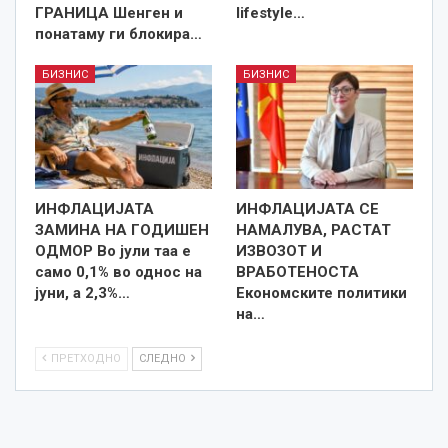
ГРАНИЦА Шенген и
lifestyle…
понатаму ги блокира…
БИЗНИС
БИЗНИС
ИНФЛАЦИЈАТА
ИНФЛАЦИЈАТА СЕ
ЗАМИНА НА ГОДИШЕН
НАМАЛУВА, РАСТАТ
ОДМОР Во јули таа е
ИЗВОЗОТ И
само 0,1% во однос на
ВРАБОТЕНОСТА
јуни, а 2,3%…
Економските политики
на…
ПРЕТХОДНО
СЛЕДНО