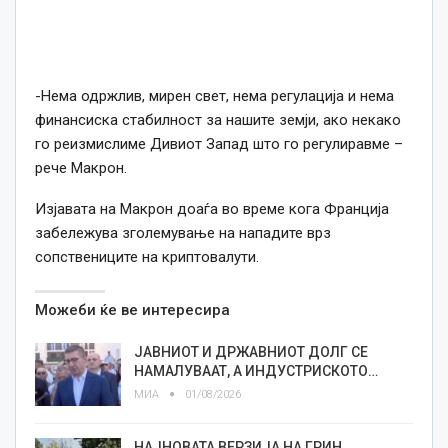
-Нема одржлив, мирен свет, нема регулација и нема
финансиска стабилност за нашите земји, ако некако
го реизмислиме Дивиот Запад што го регулиравме –
рече Макрон.
Изјавата на Макрон доаѓа во време кога Франција
забележува зголемување на нападите врз
сопствениците на криптовалути.
Можеби ќе ве интересира
ЈАВНИОТ И ДРЖАВНИОТ ДОЛГ СЕ
НАМАЛУВААТ, А ИНДУСТРИСКОТО…
МИА
01/08/2026
НАЈНОВАТА ВЕРЗИЈА НА ГРИН