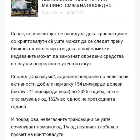
МАШИНС- GM955 НА ПОСЛЕДНО…
Плусинфо
01/08/2026
Сепак, во извештајот се наведува дека трансакциите
со криптовалути сè уште можат да се следат преку
блокчејн технологијата и дека платформите и
издавачите можат да замрзнат одредени средства
во случаи поврзани со уцена и откуп.
Според „Chainalysis“, адресите поврзани со нелегални
активности добиле најмалку 154 милијарди долари
(околу 141 милијарда евра) во 2025 година, што е
зголемување од 162% во однос на претходната
година.
И покрај ова, нелегалните трансакции сè уште
сочинуваат помалку од 1% од вкупниот глобален
промет на криптовалути.