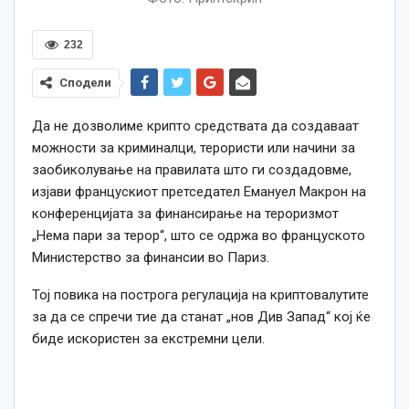
232
Сподели
Да не дозволиме крипто средствата да создаваат
можности за криминалци, терористи или начини за
заобиколување на правилата што ги создадовме,
изјави францускиот претседател Емануел Макрон на
конференцијата за финансирање на тероризмот
„Нема пари за терор“, што се одржа во француското
Министерство за финансии во Париз.
Тој повика на построга регулација на криптовалутите
за да се спречи тие да станат „нов Див Запад“ кој ќе
биде искористен за екстремни цели.