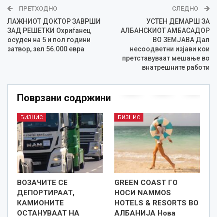
ПРЕТХОДНО
СЛЕДНО
ЛАЖНИОТ ДОКТОР ЗАВРШИ
УСТЕН ДЕМАРШ ЗА
ЗАД РЕШЕТКИ Охриѓанец
АЛБАНСКИОТ АМБАСАДОР
осуден на 5 и пол години
ВО ЗЕМЈАВА Дал
затвор, зел 56.000 евра
несоодветни изјави кои
претставуваат мешање во
внатрешните работи
Поврзани содржини
БИЗНИС
БИЗНИС
ВОЗАЧИТЕ СЕ
GREEN COAST ГО
ДЕПОРТИРААТ,
НОСИ NAMMOS
КАМИОНИТЕ
HOTELS & RESORTS ВО
ОСТАНУВААТ НА
АЛБАНИЈА Нова