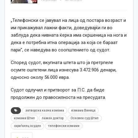
„Телефонски се јавувал на лица од постара возраст и
им прикажувал лажни факти, доведувајќи ги во
заблуда дека нивната ќерка има скршеница на нога и
дека е потребна итна операција за која се бараат
пари“, се наведува во соопштението од судот.
Според судот, вкупната штета што ја претрпеле
осумте оштетени лица изнесува 3.472.906 денари,
односно околу 56.000 евра.
Судот одлучил и притворот за П.С. да биде
продолжен до правосилноста на пресудата.
затворска казна измама
измама Виница
измама Штип
лажен доктор
Основен суд Штип
охриѓанец осуден
телефонски измами