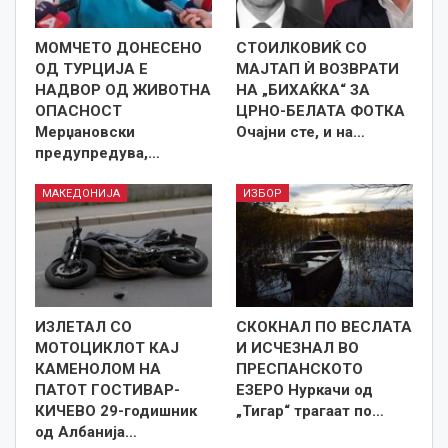
МОМЧЕТО ДОНЕСЕНО
СТОИЛКОВИЌ СО
ОД ТУРЦИЈА Е
МАЈТАП Ѝ ВОЗВРАТИ
НАДВОР ОД ЖИВОТНА
НА „БИХАЌКА“ ЗА
ОПАСНОСТ
ЦРНО-БЕЛАТА ФОТКА
Мерџановски
Очајни сте, и на…
предупредува,…
МАКЕДОНИЈА
ИЗБОР
ИЗЛЕТАЛ СО
СКОКНАЛ ПО ВЕСЛАТА
МОТОЦИКЛОТ КАЈ
И ИСЧЕЗНАЛ ВО
КАМЕНОЛОМ НА
ПРЕСПАНСКОТО
ПАТОТ ГОСТИВАР-
ЕЗЕРО Нуркачи од
КИЧЕВО 29-годишник
„Тигар“ трагаат по…
од Албанија…