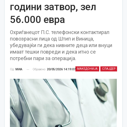
години затвор, зел
56.000 евра
Охриѓанецот П.С. телефонски контактирал
повозрасни лица од Штип и Виница,
убедувајќи ги дека нивните деца или внуци
имаат тешки повреди и дека итно се
потребни пари за операција.
МАКЕДОНИЈА
СЛАЈДЕР
Објавено
20/05/2026 14:19:07
Од
МИА