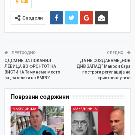
639
Сподели
ПРЕТХОДНО
СЛЕДНО
СДСМ НЕ ЈА ПОКАНИЛ
ДА НЕ СОЗДАВАМЕ „НОВ
ЛЕВИЦА ВО ФРОНТОТ НА
ДИВ ЗАПАД“ Макрон бара
ВИСТИНА Таму нема место
построга регулација на
за „сателити на ВМРО“
криптовалутите
Поврзани содржини
МАКЕДОНИЈА
МАКЕДОНИЈА