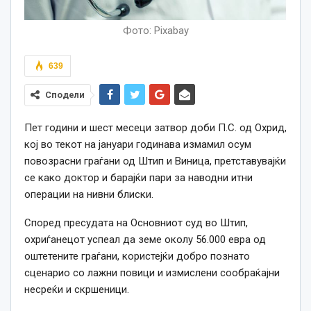
Фото: Pixabay
639
Сподели
Пет години и шест месеци затвор доби П.С. од Охрид,
кој во текот на јануари годинава измамил осум
повозрасни граѓани од Штип и Виница, претставувајќи
се како доктор и барајќи пари за наводни итни
операции на нивни блиски.
Според пресудата на Основниот суд во Штип,
охриѓанецот успеал да земе околу 56.000 евра од
оштетените граѓани, користејќи добро познато
сценарио со лажни повици и измислени сообраќајни
несреќи и скршеници.