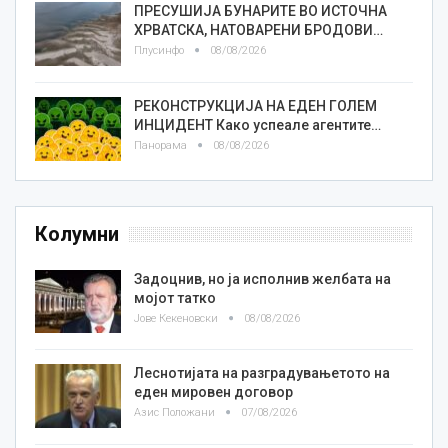
ПРЕСУШИЈА БУНАРИТЕ ВО ИСТОЧНА
ХРВАТСКА, НАТОВАРЕНИ БРОДОВИ…
Плусинфо
08/08/2026
РЕКОНСТРУКЦИЈА НА ЕДЕН ГОЛЕМ
ИНЦИДЕНТ Како успеале агентите…
Панорама
08/08/2026
Колумни
Задоцнив, но ја исполнив желбата на
мојот татко
Јове Кекеновски
08/08/2026
Леснотијата на разградувањетото на
еден мировен договор
Азис Положани
07/08/2026