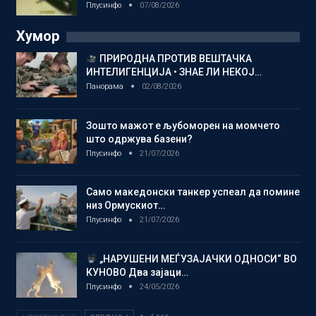
Плусинфо
07/08/2026
Хумор
ПРИРОДНА ПРОТИВ ВЕШТАЧКА
ИНТЕЛИГЕНЦИЈА • ЗНАЕ ЛИ НЕКОЈ…
Панорама
02/08/2026
Зошто мажот е љубоморен на момчето
што одржува базени?
Плусинфо
21/07/2026
Само македонски танкер успеал да помине
низ Ормускиот…
Плусинфо
21/07/2026
„НАРУШЕНИ МЕЃУЗАЈАЧКИ ОДНОСИ“ ВО
КУНОВО Два зајаци…
Плусинфо
24/05/2026