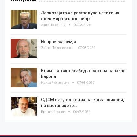
Леснотијата на разградувањетото на
еден мировен договор
Азис Положани
07/08/2026
Исправена земја
Златко Теодосиевски
07/08/2026
Климата како безбедносно прашање во
Европа
Ивица Челиковиќ
07/08/2026
СДСМ е задолжен за лаги и за спинови,
но вистинското…
Бранко Героски
06/08/2026