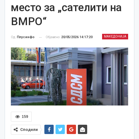
место за „сателити на
ВМРО“
МАКЕДОНИЈА
Објавено
20/05/2026 14:17:20
Од
Плусинфо
159
Сподели