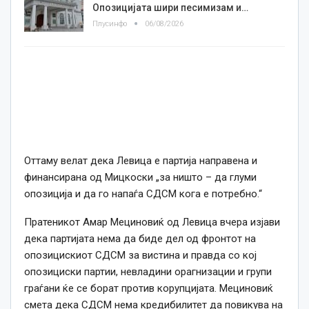
Опозицијата шири песимизам и…
Плусинфо
06/08/2026
Оттаму велат дека Левица е партија направена и
финансирана од Мицкоски „за ништо – да глуми
опозиција и да го напаѓа СДСМ кога е потребно.“
Пратеникот Амар Мециновиќ од Левица вчера изјави
дека партијата нема да биде дел од фронтот на
опозицискиот СДСМ за вистина и правда со кој
опозициски партии, невладини орагнизации и групи
граѓани ќе се борат против корупцијата. Мециновиќ
смета дека СДСМ нема кредибилитет да повикува на