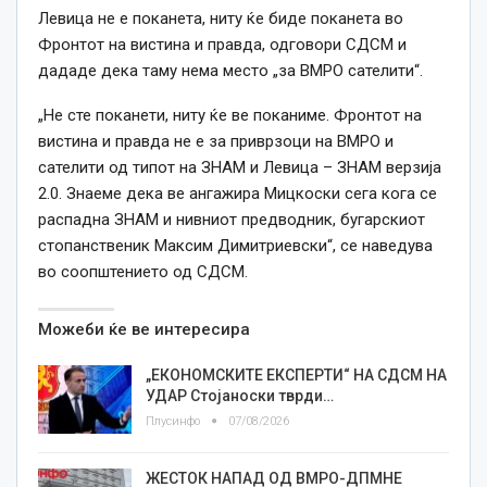
Левица не е поканета, ниту ќе биде поканета во
Фронтот на вистина и правда, одговори СДСМ и
дададе дека таму нема место „за ВМРО сателити“.
„Не сте поканети, ниту ќе ве поканиме. Фронтот на
вистина и правда не е за приврзоци на ВМРО и
сателити од типот на ЗНАМ и Левица – ЗНАМ верзија
2.0. Знаеме дека ве ангажира Мицкоски сега кога се
распадна ЗНАМ и нивниот предводник, бугарскиот
стопанственик Максим Димитриевски“, се наведува
во соопштението од СДСМ.
Можеби ќе ве интересира
„ЕКОНОМСКИТЕ ЕКСПЕРТИ“ НА СДСМ НА
УДАР Стојаноски тврди…
Плусинфо
07/08/2026
ЖЕСТОК НАПАД ОД ВМРО-ДПМНЕ