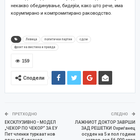
некакво обединување, бидејќи, како што рече, има
корумпирано и компромитирано раководство.
Левица
политички партии
сдсм
фронт на вистина и правда
159
Сподели
ПРЕТХОДНО
СЛЕДНО
ЕКСКЛУЗИВНО • МОДЕЛ
ЛАЖНИОТ ДОКТОР ЗАВРШИ
„ЧЕКОР ПО ЧЕКОР“ ЗА ЕУ
ЗАД РЕШЕТКИ Охриѓанец
Пет членки туркаат нов
осуден на 5 и пол години
план за Балканот
затвор, зел 56.000 евра