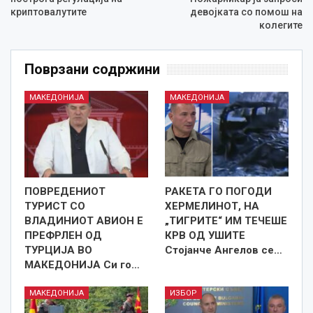
криптовалутите
девојката со помош на
колегите
Поврзани содржини
МАКЕДОНИЈА
МАКЕДОНИЈА
ПОВРЕДЕНИОТ
РАКЕТА ГО ПОГОДИ
ТУРИСТ СО
ХЕРМЕЛИНОТ, НА
ВЛАДИНИОТ АВИОН Е
„ТИГРИТЕ“ ИМ ТЕЧЕШЕ
ПРЕФРЛЕН ОД
КРВ ОД УШИТЕ
ТУРЦИЈА ВО
Стојанче Ангелов се…
МАКЕДОНИЈА Си го…
МАКЕДОНИЈА
ИЗБОР