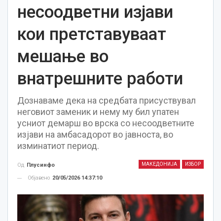
несоодветни изјави
кои претставуваат
мешање во
внатрешните работи
Дознаваме дека на средбата присуствувал
неговиот заменик и нему му бил упатен
усниот демарш во врска со несоодветните
изјави на амбасадорот во јавноста, во
изминатиот период.
МАКЕДОНИЈА
ИЗБОР
Од
Плусинфо
Објавено
20/05/2026 14:37:10