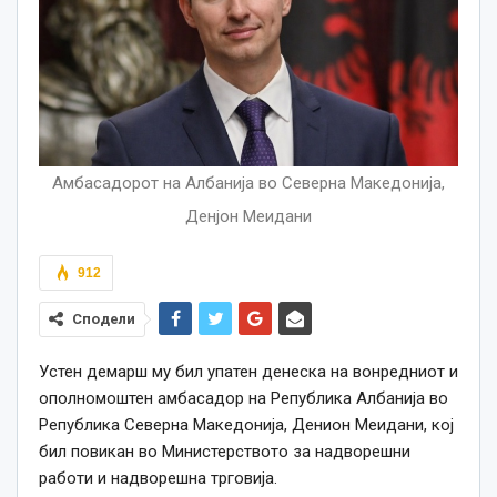
Амбасадорот на Албанија во Северна Македонија,
Денјон Меидани
912
Сподели
Устен демарш му бил упатен денеска на вонредниот и
ополномоштен амбасадор на Република Албанија во
Република Северна Македонија, Денион Меидани, кој
бил повикан во Министерството за надворешни
работи и надворешна трговија.