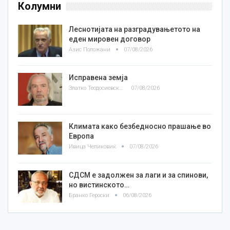
Колумни
Леснотијата на разградувањетото на
еден мировен договор
Азис Положани
07/08/2026
Исправена земја
Златко Теодосиевски
07/08/2026
Климата како безбедносно прашање во
Европа
Ивица Челиковиќ
07/08/2026
СДСМ е задолжен за лаги и за спинови,
но вистинското…
Бранко Героски
06/08/2026