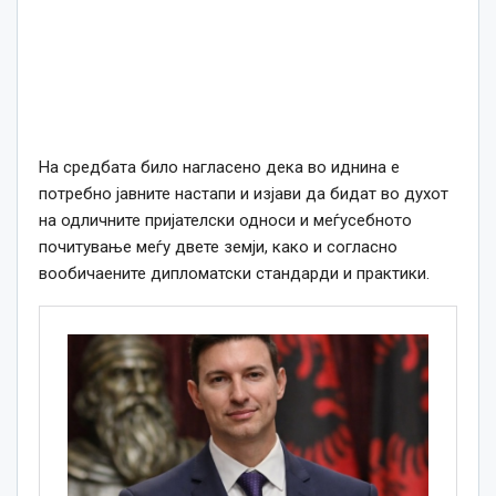
На средбата било нагласено дека во иднина е
потребно јавните настапи и изјави да бидат во духот
на одличните пријателски односи и меѓусебното
почитување меѓу двете земји, како и согласно
вообичаените дипломатски стандарди и практики.