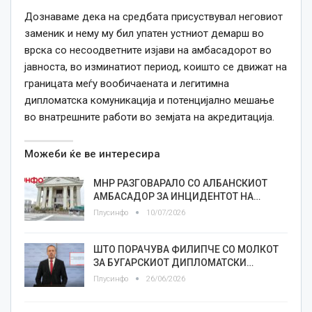
Дознаваме дека на средбата присуствувал неговиот
заменик и нему му бил упатен устниот демарш во
врска со несоодветните изјави на амбасадорот во
јавноста, во изминатиот период, коишто се движат на
границата меѓу вообичаената и легитимна
дипломатска комуникација и потенцијално мешање
во внатрешните работи во земјата на акредитација.
Можеби ќе ве интересира
МНР РАЗГОВАРАЛО СО АЛБАНСКИОТ
АМБАСАДОР ЗА ИНЦИДЕНТОТ НА…
Плусинфо
10/07/2026
ШТО ПОРАЧУВА ФИЛИПЧЕ СО МОЛКОТ
ЗА БУГАРСКИОТ ДИПЛОМАТСКИ…
Плусинфо
26/06/2026