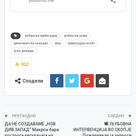
албански амбасадор
албански јазик
дипломатски скандал
мнр
правосуден испит
усен демарш
912
Сподели
ПРЕТХОДНО
СЛЕДНО
ДА НЕ СОЗДАВАМЕ „НОВ
ЉУБОВНА
ДИВ ЗАПАД“ Макрон бара
ИНТЕРВЕНЦИЈА ВО СКОПЈЕ
построга регулација на
Пожарникар ја запроси