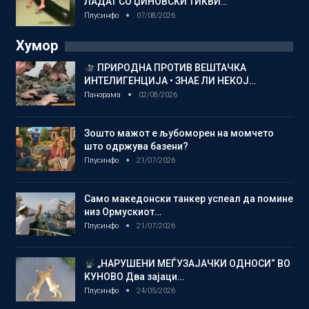
ЛАДАТ СО ЏИНОВСКИ ТИКВИ…
Плусинфо
07/08/2026
Хумор
ПРИРОДНА ПРОТИВ ВЕШТАЧКА
ИНТЕЛИГЕНЦИЈА • ЗНАЕ ЛИ НЕКОЈ…
Панорама
02/08/2026
Зошто мажот е љубоморен на момчето
што одржува базени?
Плусинфо
21/07/2026
Само македонски танкер успеал да помине
низ Ормускиот…
Плусинфо
21/07/2026
„НАРУШЕНИ МЕЃУЗАЈАЧКИ ОДНОСИ“ ВО
КУНОВО Два зајаци…
Плусинфо
24/05/2026