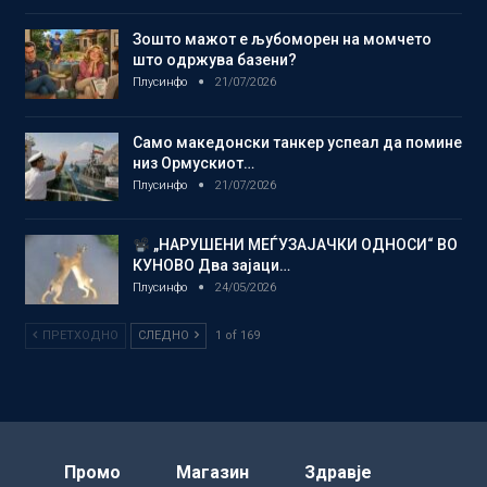
Зошто мажот е љубоморен на момчето
што одржува базени?
Плусинфо
21/07/2026
Само македонски танкер успеал да помине
низ Ормускиот…
Плусинфо
21/07/2026
„НАРУШЕНИ МЕЃУЗАЈАЧКИ ОДНОСИ“ ВО
КУНОВО Два зајаци…
Плусинфо
24/05/2026
ПРЕТХОДНО
СЛЕДНО
1 of 169
Промо
Магазин
Здравје