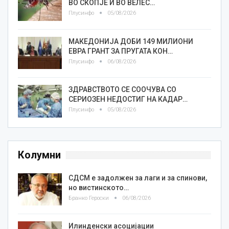
ВО СКОПЈЕ И ВО ВЕЛЕС…
Плусинфо
05/08/2026
МАКЕДОНИЈА ДОБИ 149 МИЛИОНИ
ЕВРА ГРАНТ ЗА ПРУГАТА КОН…
Плусинфо
06/08/2026
ЗДРАВСТВОТО СЕ СООЧУВА СО
СЕРИОЗЕН НЕДОСТИГ НА КАДАР…
Плусинфо
05/08/2026
Колумни
СДСМ е задолжен за лаги и за спинови,
но вистинското…
Бранко Героски
06/08/2026
Илинденски асоцијации