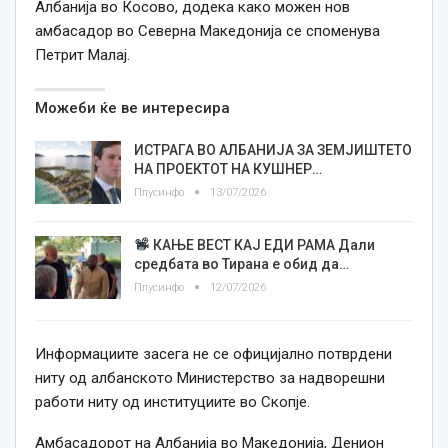
Албанија во Косово, додека како можен нов
амбасадор во Северна Македонија се споменува
Петрит Малај.
Можеби ќе ве интересира
ИСТРАГА ВО АЛБАНИЈА ЗА ЗЕМЈИШТЕТО
НА ПРОЕКТОТ НА КУШНЕР…
Плусинфо
13/07/2026
КАЊЕ ВЕСТ КАЈ ЕДИ РАМА Дали
средбата во Тирана е обид да…
Плусинфо
12/07/2026
Информациите засега не се официјално потврдени
ниту од албанското Министерство за надворешни
работи ниту од институциите во Скопје.
Амбасадорот на Албанија во Македонија, Денион