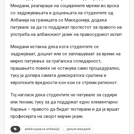
Меидани, реагираше на социјалните мрежи во врска
со задржувањата и доцнењата на студентите од
Албанија на границата со Македонија, додека
патувале за да го поддржат протестот за правото на
употреба на албанскиот јазик на правосудниот испит.
Меидани истакна дека кога студентите се
задржуваат, доцнат или се заплашуваат за време на
мирно патување за граѓанска солидарност,
прашањето повеќе не останува само процедурално,
туку ја допира самата демократска суштина и
европските вредности кон кои се стреми регионот.
Тој нагласи дека студентите не патувале за судири
или тензии, туку за да поддржат едно елементарно
барање – правото да бидат тестирани и да ја вршат
професијата на својот мајчин јазик.
амбасадор на албанија
денјон меидани