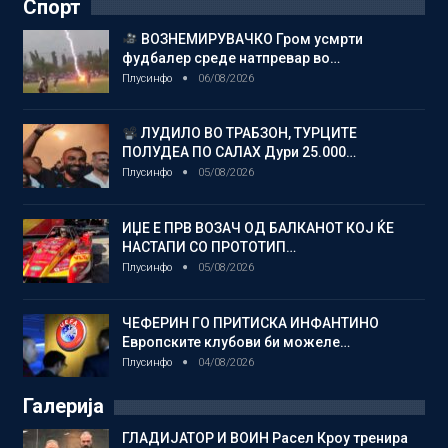
Спорт
ВОЗНЕМИРУВАЧКО Гром усмрти
фудбалер среде натпревар во…
Плусинфо
06/08/2026
ЛУДИЛО ВО ТРАБЗОН, ТУРЦИТЕ
ПОЛУДЕА ПО САЛАХ Дури 25.000…
Плусинфо
05/08/2026
ИЏЕ Е ПРВ ВОЗАЧ ОД БАЛКАНОТ КОЈ ЌЕ
НАСТАПИ СО ПРОТОТИП…
Плусинфо
05/08/2026
ЧЕФЕРИН ГО ПРИТИСКА ИНФАНТИНО
Европските клубови би можеле…
Плусинфо
04/08/2026
Галерија
ГЛАДИЈАТОР И ВОИН Расел Кроу тренира