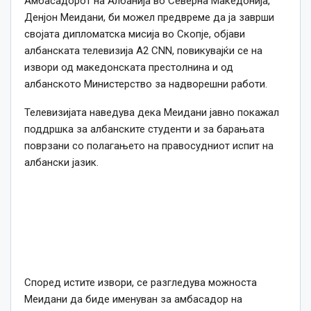
Амбасадорот на Албанија во Северна Македонија,
Денјон Меидани, би можел предвреме да ја заврши
својата дипломатска мисија во Скопје, објави
албанската телевизија A2 CNN, повикувајќи се на
извори од македонската престолнина и од
албанското Министерство за надворешни работи.
Телевизијата наведува дека Меидани јавно покажал
поддршка за албанските студенти и за барањата
поврзани со полагањето на правосудниот испит на
албански јазик.
Според истите извори, се разгледува можноста
Меидани да биде именуван за амбасадор на