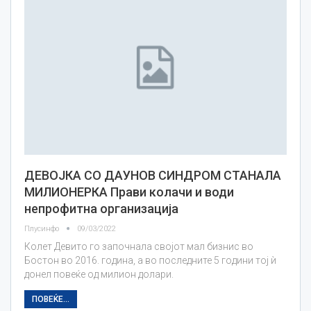
ДЕВОЈКА СО ДАУНОВ СИНДРОМ СТАНАЛА
МИЛИОНЕРКА Прави колачи и води
непрофитна организација
Плусинфо
09/03/2022
Колет Девито го започнала својот мал бизнис во
Бостон во 2016. година, а во последните 5 години тој ѝ
донел повеќе од милион долари.
ПОВЕЌЕ...