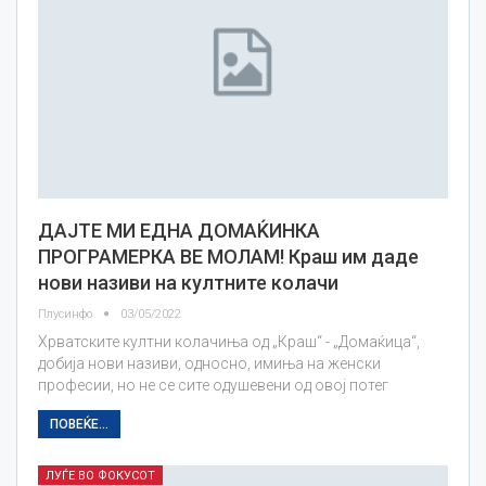
ДАЈТЕ МИ ЕДНА ДОМАЌИНКА
ПРОГРАМЕРКА ВЕ МОЛАМ! Краш им даде
нови називи на култните колачи
Плусинфо
03/05/2022
Хрватските култни колачиња од „Краш“ - „Домаќица“,
добија нови називи, односно, имиња на женски
професии, но не се сите одушевени од овој потег
ПОВЕЌЕ...
ЛУЃЕ ВО ФОКУСОТ