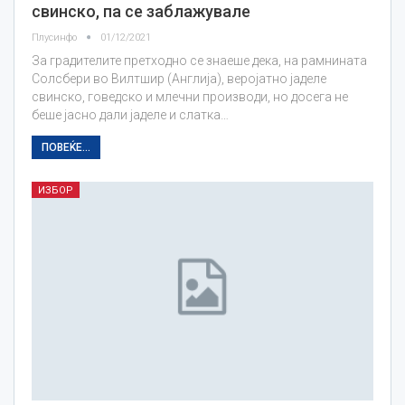
свинско, па се заблажувале
Плусинфо
01/12/2021
За градителите претходно се знаеше дека, на рамнината
Солсбери во Вилтшир (Англија), веројатно јаделе
свинско, говедско и млечни производи, но досега не
беше јасно дали јаделе и слатка…
ПОВЕЌЕ...
ИЗБОР