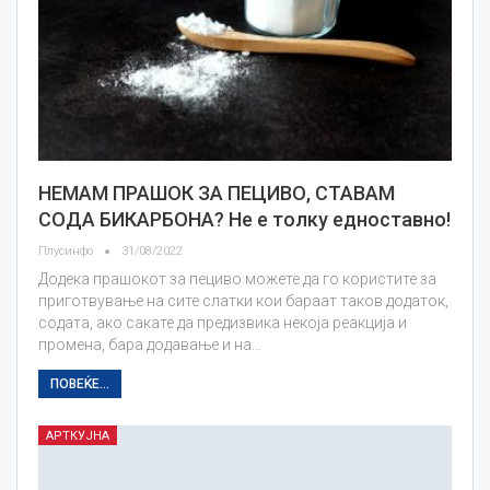
НЕМАМ ПРАШОК ЗА ПЕЦИВО, СТАВАМ
СОДА БИКАРБОНА? Не е толку едноставно!
Плусинфо
31/08/2022
Додека прашокот за пециво можете да го користите за
приготвување на сите слатки кои бараат таков додаток,
содата, ако сакате да предизвика некоја реакција и
промена, бара додавање и на…
ПОВЕЌЕ...
АРТКУЈНА