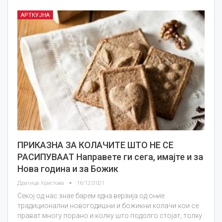
АРТКУЈНА
ПРИКАЗНА ЗА КОЛАЧИТЕ ШТО НЕ СЕ
РАСИПУВААТ Направете ги сега, имајте и за
Нова година и за Божик
Драгица Христова
16/12/2021
Секој од нас знае барем една верзија од оние
традиционални новогодишни и божикни колачи кои се
прават многу порано и колку што подолго стојат, толку