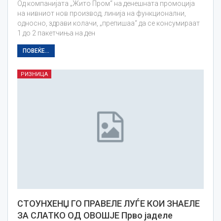
Од компанијата „Жито Пром“ на денешната промоција
на нивниот нов производ, линија на функционални,
односно, здрави колачи, „препишаа“ да се консумираат
1 до 2 пакетчиња на ден
ПОВЕЌЕ...
РИЗНИЦА
СТОУНХЕНЏ ГО ПРАВЕЛЕ ЛУЃЕ КОИ ЗНАЕЛЕ
ЗА СЛАТКО ОД ОВОШЈЕ Прво јаделе