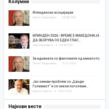
Колумни
Илинденски асоцијации
Златко Теодосиевски
04/08/2026
ИЛИНДЕН 2026 • ВРЕМЕ Е МАКЕДОНИЈА
ДА ЗБОРУВА СО ЕДЕН ГЛАС…
Јове Кекеновски
03/08/2026
За иднината со фантомите од минатото
Златко Теодосиевски
31/07/2026
Јас немам проблем со „Цанде
Големиот“ и со некои поголеми…
Бранко Героски
30/07/2026
Најнови вести