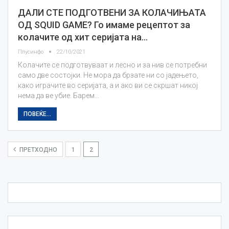
ДАЛИ СТЕ ПОДГОТВЕНИ ЗА КОЛАЧИЊАТА
ОД SQUID GAME? Го имаме рецептот за
колачите од хит серијата на…
Плусинфо
22/10/2021
Колачите се подготвуваат и лесно и за нив се потребни
само две состојки. Не мора да брзате ни со јадењето,
како играчите во серијата, а и ако ви се скршат никој
нема да ве убие. Барем…
ПОВЕЌЕ...
ПРЕТХОДНО
1
2