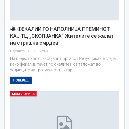
ФЕКАЛИИ ГО НАПОЛНИЈА ПРЕМИНОТ
КАЈ ТЦ „СКОПЈАНКА“ Жителите се жалат
на страшна смрдеа
Плусинфо
11/03/2024
На видеото што го објави порталот Република се гледа
како фекалии течат по скалите и се таложат во
ходниците на трговскиот центар.
ПОВЕЌЕ...
МАКЕДОНИЈА