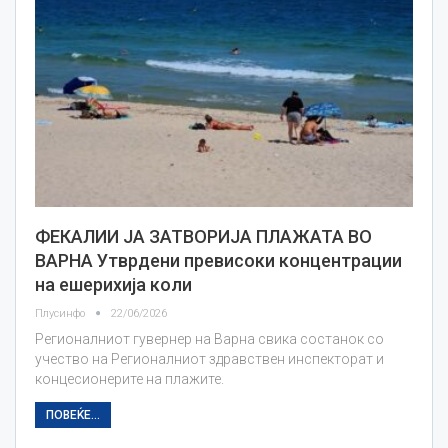
ФЕКАЛИИ ЈА ЗАТВОРИЈА ПЛАЖАТА ВО
ВАРНА Утврдени превисоки концентрации
на ешерихија коли
Плусинфо
22/06/2026
Регионалниот гувернер на Варна свика состанок со
учество на Регионалниот здравствен инспекторат и
концесионерите на плажите.
ПОВЕЌЕ...