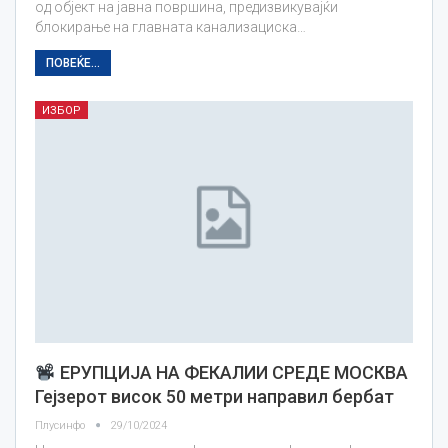
од објект на јавна површина, предизвикувајќи
блокирање на главната канализациска…
ПОВЕЌЕ...
ИЗБОР
ЕРУПЦИЈА НА ФЕКАЛИИ СРЕДЕ МОСКВА
Гејзерот висок 50 метри направил бербат
Плусинфо
29/10/2024