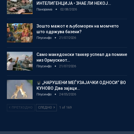
ИНТЕЛИГЕНЦИЈА • ЗНАЕ ЛИ НЕКОЈ…
Панорама
02/08/2026
Зошто мажот е љубоморен на момчето
што одржува базени?
Плусинфо
21/07/2026
Само македонски танкер успеал да помине
низ Ормускиот…
Плусинфо
21/07/2026
„НАРУШЕНИ МЕЃУЗАЈАЧКИ ОДНОСИ“ ВО
КУНОВО Два зајаци…
Плусинфо
24/05/2026
ПРЕТХОДНО
СЛЕДНО
1 of 169