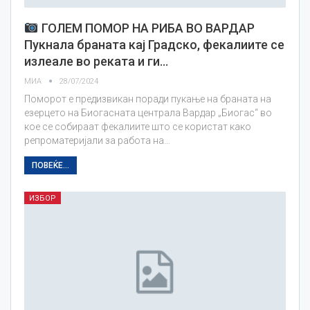
ГОЛЕМ ПОМОР НА РИБА ВО ВАРДАР
Пукнала браната кај Градско, фекалиите се
излеале во реката и ги…
МИА
28/07/2024
Поморот е предизвикан поради пукање на браната на
езерцето на Биогасната централа Вардар „Биогас“ во
кое се собираат фекалиите што се користат како
репроматеријали за работа на…
ПОВЕЌЕ...
ИЗБОР