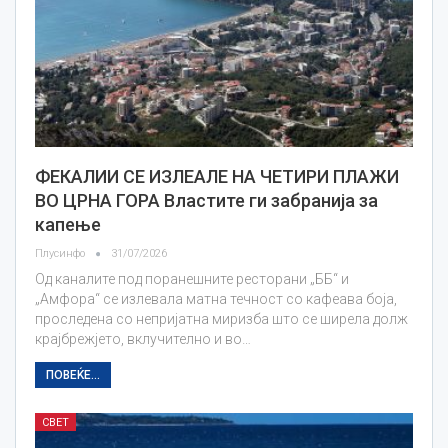
ФЕКАЛИИ СЕ ИЗЛЕАЛЕ НА ЧЕТИРИ ПЛАЖИ
ВО ЦРНА ГОРА Властите ги забранија за
капење
Плусинфо
31/07/2026
Од каналите под поранешните ресторани „ББ“ и
„Амфора“ се излевала матна течност со кафеава боја,
проследена со непријатна миризба што се ширела долж
крајбрежјето, вклучително и во…
ПОВЕЌЕ...
СВЕТ