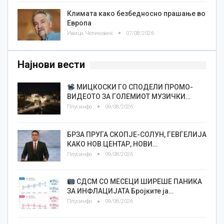
Климата како безбедносно прашање во
Европа
Ивица Челиковиќ
07/08/2026
Најнови вести
МИЦКОСКИ ГО СПОДЕЛИ ПРОМО-
ВИДЕОТО ЗА ГОЛЕМИОТ МУЗИЧКИ…
Плусинфо
09/08/2026
БРЗА ПРУГА СКОПЈЕ-СОЛУН, ГЕВГЕЛИЈА
КАКО НОВ ЦЕНТАР, НОВИ…
Плусинфо
09/08/2026
СДСМ СО МЕСЕЦИ ШИРЕШЕ ПАНИКА
ЗА ИНФЛАЦИЈАТА Бројките ја…
Плусинфо
09/08/2026