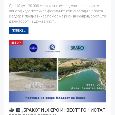
Од 110 до 120.000 евра казна ќе следува за правното
лице од каде потекнаа фекалиите кои ја загадија реката
Вардар и предизвикаа помор на риби викендов, соопшти
директорот на Државниот…
ПОВЕЌЕ...
ИЗБОР
„БРАКО“ И „ФЕРО ИНВЕСТ“ ГО ЧИСТАТ