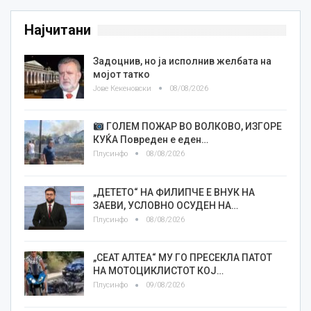
Најчитани
Задоцнив, но ја исполнив желбата на
мојот татко
Јове Кекеновски
08/08/2026
ГОЛЕМ ПОЖАР ВО ВОЛКОВО, ИЗГОРЕ
КУЌА Повреден е еден…
Плусинфо
08/08/2026
„ДЕТЕТО“ НА ФИЛИПЧЕ Е ВНУК НА
ЗАЕВИ, УСЛОВНО ОСУДЕН НА…
Плусинфо
08/08/2026
„СЕАТ АЛТЕА“ МУ ГО ПРЕСЕКЛА ПАТОТ
НА МОТОЦИКЛИСТОТ КОЈ…
Плусинфо
09/08/2026