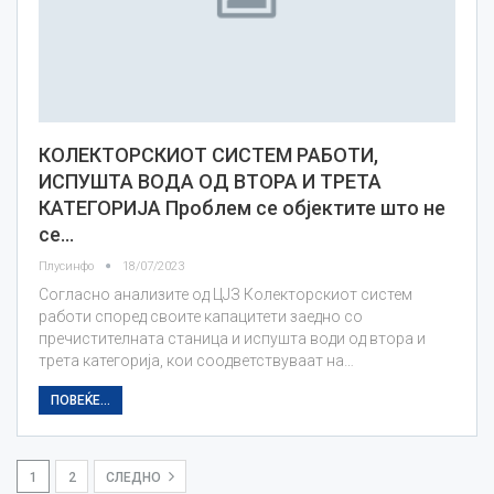
КОЛЕКТОРСКИОТ СИСТЕМ РАБОТИ,
ИСПУШТА ВОДА ОД ВТОРА И ТРЕТА
КАТЕГОРИЈА Проблем се објектите што не
се…
Плусинфо
18/07/2023
Согласно анализите од ЦЈЗ Колекторскиот систем
работи според своите капацитети заедно со
пречистителната станица и испушта води од втора и
трета категорија, кои соодветствуваат на…
ПОВЕЌЕ...
1
2
СЛЕДНО