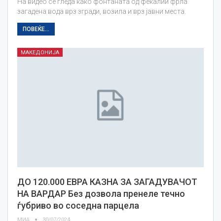
На видео се гледа како фонтаната од фекалии фрла
загадена вода врз згради, возила и врз јавни места.
ПОВЕЌЕ...
МАКЕДОНИЈА
ДО 120.000 ЕВРА КАЗНА ЗА ЗАГАДУВАЧОТ
НА ВАРДАР Без дозвола пренеле течно
ѓубриво во соседна парцела
МИА
30/07/2024