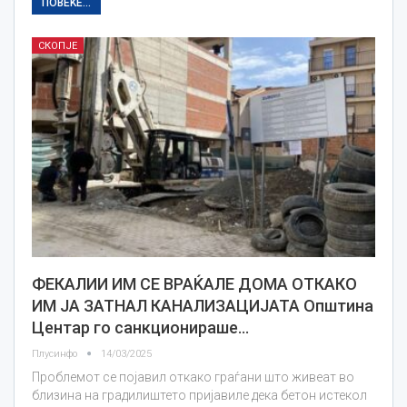
ПОВЕЌЕ...
СКОПЈЕ
ФЕКАЛИИ ИМ СЕ ВРАЌАЛЕ ДОМА ОТКАКО
ИМ ЈА ЗАТНАЛ КАНАЛИЗАЦИЈАТА Општина
Центар го санкционираше…
Плусинфо
14/03/2025
Проблемот се појавил откако граѓани што живеат во
близина на градилиштето пријавиле дека бетон истекол