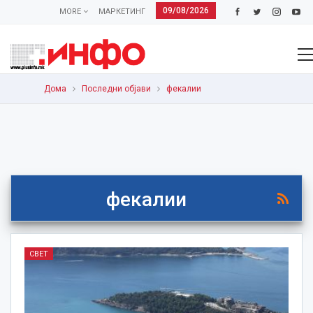
09/08/2026
MORE
МАРКЕТИНГ
Дома
Последни објави
фекалии
фекалии
СВЕТ