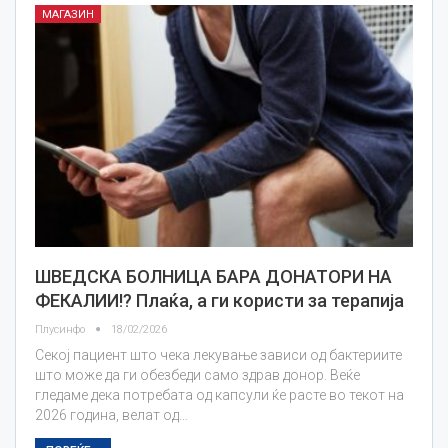
МАГАЗИН
ШВЕДСКА БОЛНИЦА БАРА ДОНАТОРИ НА
ФЕКАЛИИ!? Плаќа, а ги користи за терапија
Плусинфо
18/02/2026
Секој пациент што чека лекување зависи од бактериите
што може да ги обезбеди само здрав донор. Веќе
гледаме дека потребата од капсули ќе расте во текот на
2026 година, велат од…