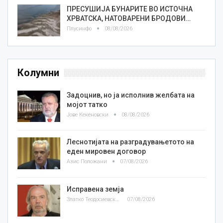
ПРЕСУШИЈА БУНАРИТЕ ВО ИСТОЧНА
ХРВАТСКА, НАТОВАРЕНИ БРОДОВИ…
Плусинфо
08/08/2026
Колумни
Задоцнив, но ја исполнив желбата на
мојот татко
Јове Кекеновски
08/08/2026
Леснотијата на разградувањетото на
еден мировен договор
Азис Положани
07/08/2026
Исправена земја
Златко Теодосиевски
07/08/2026