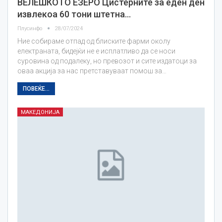
ВЕЛЕШКОТО ЕЗЕРО Цистерните за еден ден
извлекоа 60 тони штетна…
Плусинфо
28/07/2024
Ние собираме отпад од блиските фарми околу
електраната, бидејќи не е исплатливо да се носи
суровина од подалеку, но превозот и сите издатоци за
оваа акција за нас претставуваат помош за…
ПОВЕЌЕ...
МАКЕДОНИЈА