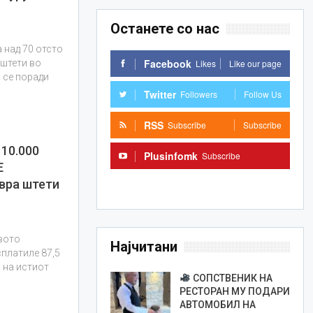
Останете со нас
 над 70 отсто
Facebook
Likes
Like our page
 штети во
 се поради
Twitter
Followers
Follow Us
RSS
Subscribe
Subscribe
10.000
Plusinfomk
Subscribe
Е
Subscribe
евра штети
вото
Најчитани
сплатиле 87,5
 на истиот
СОПСТВЕНИК НА
РЕСТОРАН МУ ПОДАРИ
АВТОМОБИЛ НА