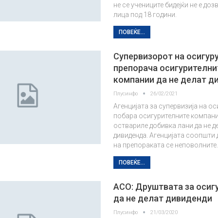
не се учениците бидејќи не е доз
лица под 18 години.
ПОВЕЌЕ...
Супервизорот на осигу
препорача осигурителни
компании да не делат д
Плусинфо
26/02/2021
Агенцијата за супервизија на о
побара осигурителните компани
оствариле добивка лани да не д
дивиденда. Агенцијата соопшти
на препораката се неповолните
ПОВЕЌЕ...
АСО: Друштвата за осиг
да не делат дивиденди
Плусинфо
21/03/2020