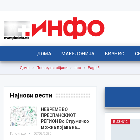
ДОМА
МАКЕДОНИЈА
БИЗНИС
С
Дома
Последни објави
асо
Page 3
Најнови вести
НЕВРЕМЕ ВО
ПРЕСПАНСКИОТ
РЕГИОН Во Струмичко
БИЗНИС
можна појава на…
Плусинфо
07/08/2026