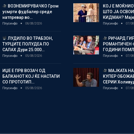
ВОЗНЕМИРУВАЧКО Гром
КОЈ Е МОЌНИ
усмрти фудбалер среде
ШТО ЈА ОСВОИ
натпревар во…
КИДМАН? Мај
Плусинфо
06/08/2026
Плусинфо
07/08
ЛУДИЛО ВО ТРАБЗОН,
РИЧАРД ГИР
ТУРЦИТЕ ПОЛУДЕА ПО
РОМАНТИЧЕН 
САЛАХ Дури 25.000…
ГОДИНИ ПОМ
Плусинфо
05/08/2026
Плусинфо
07/08
ИЏЕ Е ПРВ ВОЗАЧ ОД
МАЈКАТА НА
БАЛКАНОТ КОЈ ЌЕ НАСТАПИ
КУПЕР ОБОЖАВ
СО ПРОТОТИП…
СЕРИИ Холиву
Плусинфо
05/08/2026
Плусинфо
07/08