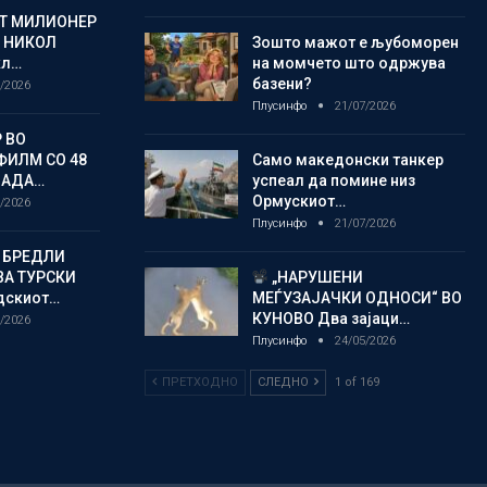
ОТ МИЛИОНЕР
 НИКОЛ
Зошто мажот е љубоморен
кл…
на момчето што одржува
базени?
/2026
Плусинфо
21/07/2026
 ВО
ФИЛМ СО 48
Само македонски танкер
ЛАДА…
успеал да помине низ
Ормускиот…
/2026
Плусинфо
21/07/2026
 БРЕДЛИ
А ТУРСКИ
„НАРУШЕНИ
дскиот…
МЕЃУЗАЈАЧКИ ОДНОСИ“ ВО
КУНОВО Два зајаци…
/2026
Плусинфо
24/05/2026
ПРЕТХОДНО
СЛЕДНО
1 of 169