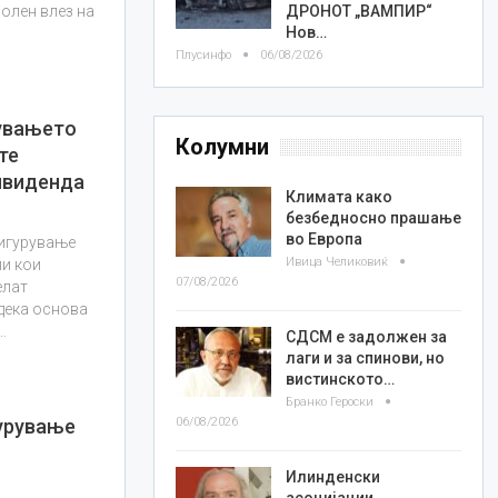
ДРОНОТ „ВАМПИР“
волен влез на
Нов…
Плусинфо
06/08/2026
рувањето
Колумни
те
ивиденда
Климата како
безбедносно прашање
во Европа
сигурување
Ивица Челиковиќ
и кои
07/08/2026
елат
 дека основа
…
СДСМ е задолжен за
лаги и за спинови, но
вистинското…
Бранко Героски
06/08/2026
урување
Илинденски
асоцијации