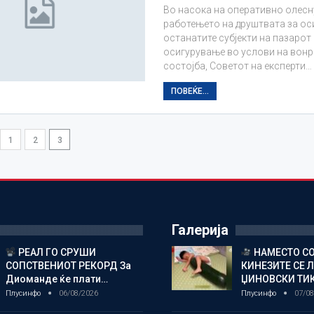
Во насока на оперативно олес
работењето на друштвата за ос
останатите субјекти на пазарот
осигурување во услови на вонр
состојба, Советот на експерти…
ПОВЕЌЕ...
1
2
3
Галерија
РЕАЛ ГО СРУШИ
НАМЕСТО СО
СОПСТВЕНИОТ РЕКОРД За
КИНЕЗИТЕ СЕ 
Диоманде ќе плати…
ЏИНОВСКИ ТИ
Плусинфо
06/08/2026
Плусинфо
07/08