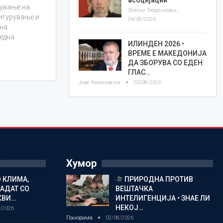
нување на
Златко Теодосиевски
игурување и
04/08/2026
 на
една
ИЛИНДЕН 2026 •
ВРЕМЕ Е МАКЕДОНИЈА
ДА ЗБОРУВА СО ЕДЕН
ГЛАС…
Јове Кекеновски
03/08/2026
Хумор
 КЛИМА,
ПРИРОДНА ПРОТИВ
ЛАДАТ СО
ВЕШТАЧКА
КВИ…
ИНТЕЛИГЕНЦИЈА • ЗНАЕ ЛИ
НЕКОЈ…
/2026
Панорама
02/08/2026