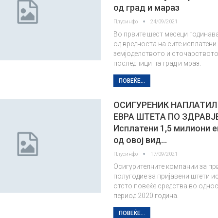
од град и мараз
Плусинфо
24/09/2021
Во првите шест месеци годинава
од вредноста на сите исплатени
земјоделството и сточарството
последници на град и мраз.
ПОВЕЌЕ...
ОСИГУРЕНИК НАПЛАТИЛ 
ЕВРА ШТЕТА ПО ЗДРАВЈ
Исплатени 1,5 милиони 
од овој вид…
Плусинфо
17/09/2021
Осигурителните компании за пр
полугодие за пријавени штети и
отсто повеќе средства во однос
период 2020 година.
ПОВЕЌЕ...