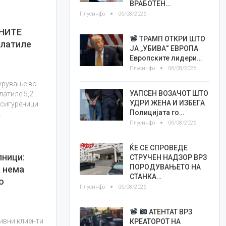
ВРАБОТЕН…
Плусинфо
06/08/2026
И
НИТЕ
ТРАМП ОТКРИ ШТО
платиле
ЈА „УБИВА“ ЕВРОПА
Европските лидери…
Плусинфо
06/08/2026
урување во
УАПСЕН ВОЗАЧОТ ШТО
латиле 5,2
УДРИ ЖЕНА И ИЗБЕГА
осигуреници
Полицијата го…
.
Плусинфо
06/08/2026
ЌЕ СЕ СПРОВЕДЕ
лници:
СТРУЧЕН НАДЗОР ВРЗ
ПОРОДУВАЊЕТО НА
 нема
СТАНКА…
о
Плусинфо
06/08/2026
АТЕНТАТ ВРЗ
ивни клиенти
КРЕАТОРОТ НА