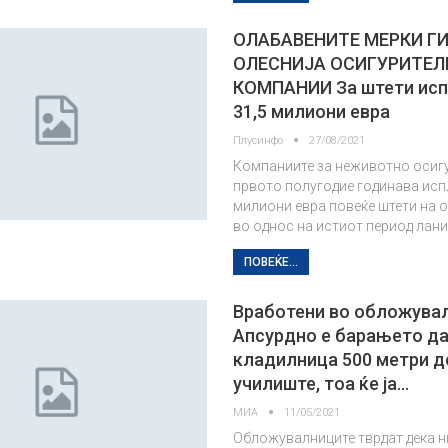
ОЛАБАВЕНИТЕ МЕРКИ Г
ОЛЕСНИЈА ОСИГУРИТЕЛ
КОМПАНИИ За штети ис
31,5 милиони евра
Плусинфо
27/08/2021
Компаниите за неживотно осиг
првото полугодие годинава исп
милиони евра повеќе штети на 
во однос на истиот период лани
ПОВЕЌЕ...
Вработени во обложува
Апсурдно е барањето да
кладилница 500 метри д
училиште, тоа ќе ја…
МИА
11/05/2021
Обложувалниците тврдат дека н