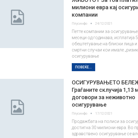
милиони евра кај осигур
компании
Плусинфо
24/12/2021
Петте компании за осигурување 
месеци од годинава, исплатија 
обештетување на блиски лица и
смртни случаи кои имале „ризи
осигурување
ПОВЕЌЕ...
ОСИГУРУВАЊЕТО БЕЛЕ
Граѓаните склучија 1,13
договори за неживотно
осигурување
Плусинфо
17/12/2021
Продажбата на полиси за осиг
достигна 30 милиони евра. Во 
здравствено осигурување се вл