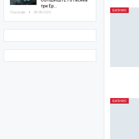
три Ер…
БИЗНИС
Плусинфо
08/08/2026
БИЗНИС