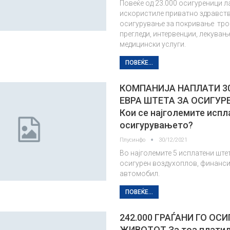
Повеќе од 23.000 осигуреници л
искористиле приватно здравст
осигурување за покривање тр
прегледи, интервенции, лекување
медицински услуги.
ПОВЕЌЕ...
КОМПАНИЈА НАПЛАТИ 30
ЕВРА ШТЕТА ЗА ОСИГУР
Кои се најголемите испл
осигурувањето?
Плусинфо
30/12/2021
Во најголемите 5 исплатени штет
осигурен воздухоплов, финанси
автомобил.
ПОВЕЌЕ...
242.000 ГРАЃАНИ ГО ОС
ЖИВОТОТ За тоа платил