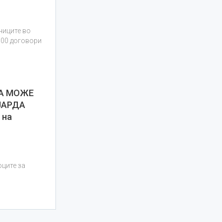
ниците во
000 договори
ЈА МОЖЕ
ЈАРДА
 на
а
оците за