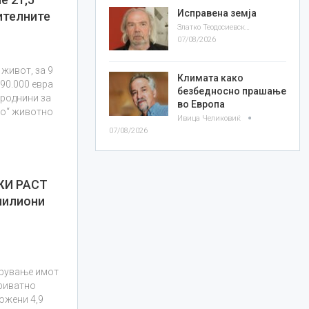
Исправена земја
ителните
Златко Теодосиевски
07/08/2026
живот, за 9
Климата како
590.000 евра
безбедносно прашање
 роднини за
во Европа
ко“ животно
Ивица Челиковиќ
07/08/2026
ЖИ РАСТ
 милиони
урување имот
приватно
ожени 4,9