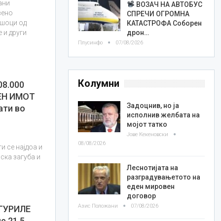
ани
ВОЗАЧ НА АВТОБУС
вено
СПРЕЧИ ОГРОМНА
ошоци од
КАТАСТРОФА Соборен
дрон…
 и други
Плусинфо
07/08/2026
Колумни
8.000
ЕН ИМОТ
Задоцнив, но ја
ати во
исполнив желбата на
мојот татко
Јове Кекеновски
08/08/2026
и се најдоа и
ска загуба и
Леснотијата на
разградувањетото на
еден мировен
договор
Азис Положани
07/08/2026
ИГУРИЛЕ
е 21,5