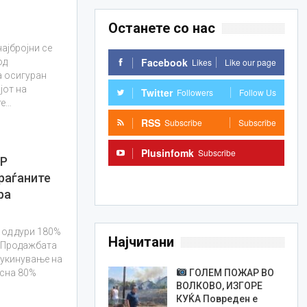
Останете со нас
ајбројни се
Facebook
Likes
Like our page
од
а осигуран
ојот на
Twitter
Followers
Follow Us
те…
RSS
Subscribe
Subscribe
Plusinfomk
Subscribe
Р
раѓаните
Subscribe
ра
 од дури 180%
Најчитани
. Продажбата
 укинување на
ГОЛЕМ ПОЖАР ВО
асна 80%
ВОЛКОВО, ИЗГОРЕ
КУЌА Повреден е