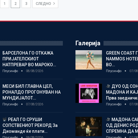
1
2
3
СЛЕДНО
Галерија
БАРСЕЛОНА ГО ОТКАЖА
GREEN COAST 
ПРИЈАТЕЛСКИОТ
NAMMOS HOTEL
НАТПРЕВАР ВО МАРОКО…
ВО…
Плусинфо
08/08/2026
Плусинфо
07/08
МЕСИ БИЛ ГЛАВНА ЦЕЛ,
ДУО ОД СОН
РОНАЛДО ПРОГОНУВАН НА
МАДОНА И КА
МУНДИЈАЛОТ…
Прва заедничк
Плусинфо
07/08/2026
Плусинфо
07/08
РЕАЛ ГО СРУШИ
МАДОНА СА
СОПСТВЕНИОТ РЕКОРД За
ОД ДЕНИС РО
Диоманде ќе плати…
СПРЕМНА ДА 
Плусинфо
06/08/2026
Плусинфо
07/08