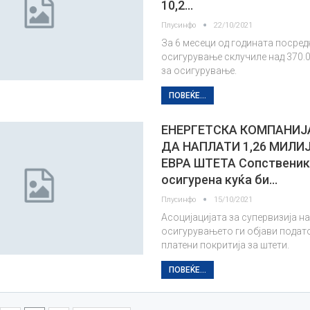
10,2…
Плусинфо
22/10/2021
За 6 месеци од годината посред
осигурување склучиле над 370.
за осигурување.
ПОВЕЌЕ...
ЕНЕРГЕТСКА КОМПАНИ
ДА НАПЛАТИ 1,26 МИЛИ
ЕВРА ШТЕТА Сопственик
осигурена куќа би…
Плусинфо
15/10/2021
Асоцијацијата за супервизија н
осигурувањето ги објави подат
платени покритија за штети.
ПОВЕЌЕ...