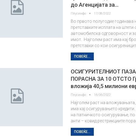
до Агенцијата за…
Плусинфо
17/08/2022
Во првото полугодие годинава н
претставките исплата на штети 
автомобилска одговорност и з
имот. Најголем раст има кај бр
претставки со кои осигуреници
ПОВЕЌЕ...
ОСИГУРИТЕЛНИОТ ПАЗА
ПОРАСНА ЗА 10 ОТСТО Г
вложија 40,5 милиони ев
Плусинфо
16/06/2022
Најголем раст на вложувањата,
има кај осигурувањето кредити
на патничкото осигурување, по
анти – ковид рестрикциите пор
ПОВЕЌЕ...