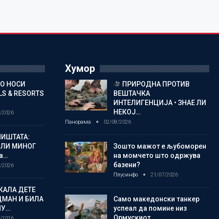
Хумор
ГО НОСИ
ПРИРОДНА ПРОТИВ
S & RESORTS
ВЕШТАЧКА
ИНТЕЛИГЕНЦИЈА • ЗНАЕ ЛИ
НЕКОЈ…
/2026
Панорама
02/08/2026
ИШТАТА:
ЈЛИ МИНОГ
Зошто мажот е љубоморен
а…
на момчето што одржува
базени?
/2026
Плусинфо
21/07/2026
КАЛА ДЕТЕ
ДМАН И БИЛА
Само македонски танкер
МУ…
успеал да помине низ
Ормускиот…
/2026