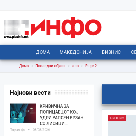
ДОМА
МАКЕДОНИЈА
БИЗНИС
С
Дома
Последни објави
асо
Page 2
Најнови вести
КРИВИЧНА ЗА
ПОЛИЦАЕЦОТ КОЈ
УДРИ УАПСЕН ВРЗАН
БИЗНИС
СО ЛИСИЦИ…
Плусинфо
08/08/2026