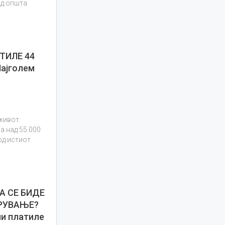
од општа
ТИЛЕ 44
ајголем
еживот
а над 55.000
од истиот
А СЕ БИДЕ
РУВАЊЕ?
ии платиле