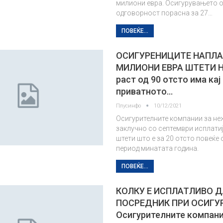
милиони евра. Осигурувањето 
одговорност порасна за 27…
ПОВЕЌЕ...
ОСИГУРЕНИЦИТЕ НАПЛА
МИЛИОНИ ЕВРА ШТЕТИ Н
раст од 90 отсто има кај
приватното…
Плусинфо
10/12/2021
Осигурителните компании за н
заклучно со септември исплатиј
штети што е за 20 отсто повеќе 
период минатата година.
ПОВЕЌЕ...
КОЛКУ Е ИСПЛАТЛИВО Д
ПОСРЕДНИК ПРИ ОСИГУ
Осигурителните компан