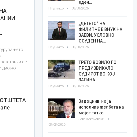
еден…
Плусинфо
08/08/2026
 НА
ПАНИИ
„ДЕТЕТО“ НА
ФИЛИПЧЕ Е ВНУК НА
…
ЗАЕВИ, УСЛОВНО
ОСУДЕН НА…
Плусинфо
08/08/2026
игурувањето
а
претставки се
ТРЕТО ВОЗИЛО ГО
е двојно
ПРЕДИЗВИКАЛО
СУДИРОТ ВО КОЈ
ЗАГИНА…
Плусинфо
08/08/2026
А ОТШТЕТА
Задоцнив, но ја
рале
исполнив желбата на
мојот татко
Јове Кекеновски
08/08/2026