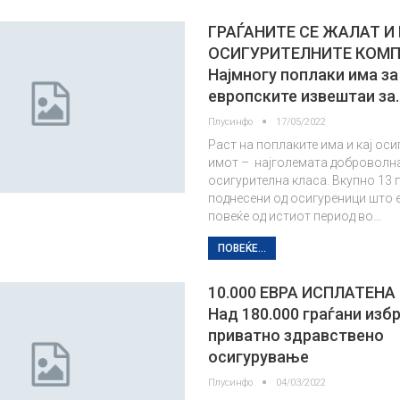
ГРАЃАНИТЕ СЕ ЖАЛАТ И
ОСИГУРИТЕЛНИТЕ КОМ
Најмногу поплаки има за
европските извештаи за
Плусинфо
17/05/2022
Раст на поплаките има и кај ос
имот – најголемата доброволн
осигурителна класа. Вкупно 13 
поднесени од осигуреници што 
повеќе од истиот период во…
ПОВЕЌЕ...
10.000 ЕВРА ИСПЛАТЕН
Над 180.000 граѓани изб
приватно здравствено
осигурување
Плусинфо
04/03/2022