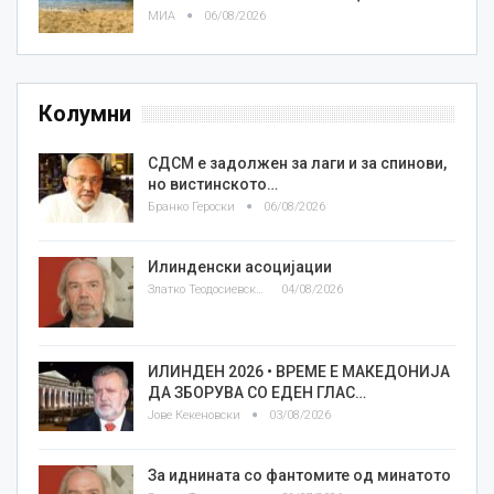
МИА
06/08/2026
Колумни
СДСМ е задолжен за лаги и за спинови,
но вистинското…
Бранко Героски
06/08/2026
Илинденски асоцијации
Златко Теодосиевски
04/08/2026
ИЛИНДЕН 2026 • ВРЕМЕ Е МАКЕДОНИЈА
ДА ЗБОРУВА СО ЕДЕН ГЛАС…
Јове Кекеновски
03/08/2026
За иднината со фантомите од минатото