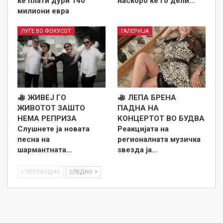
ќе плати дури 140
наскоро ќе го дели…
милиони евра
ЛУЃЕ ВО ФОКУСОТ
ГАЛЕРИЈА
ЖИВЕЈ ГО
ЛЕПА БРЕНА
ЖИВОТОТ ЗАШТО
ПАДНА НА
НЕМА РЕПРИЗА
КОНЦЕРТОТ ВО БУДВА
Слушнете ја новата
Реакцијата на
песна на
регионалната музичка
шармантната…
ѕвезда ја…
ПРЕТХОДНО
СЛЕДНО