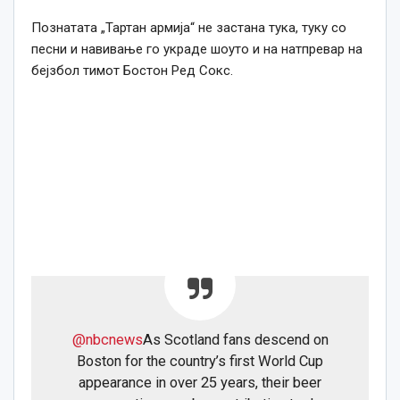
Познатата „Тартан армија“ не застана тука, туку со
песни и навивање го украде шоуто и на натпревар на
бејзбол тимот Бостон Ред Сокс.
@nbcnews
As Scotland fans descend on
Boston for the country’s first World Cup
appearance in over 25 years, their beer