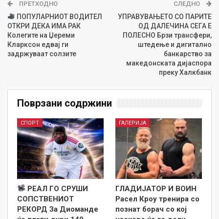
ПРЕТХОДНО
СЛЕДНО
ПОПУЛАРНИОТ ВОДИТЕЛ
УПРАВУВАЊЕТО СО ПАРИТЕ
ОТКРИ ДЕКА ИМА РАК
ОД ДАЛЕЧИНА СЕГА Е
Колегите на Џереми
ПОЛЕСНО Брзи трансфери,
Кларксон едвај ги
штедење и дигитално
задржуваат солзите
банкарство за
македонската дијаспора
преку Халкбанк
Поврзани содржини
СПОРТ
ГАЛЕРИЈА
РЕАЛ ГО СРУШИ
ГЛАДИЈАТОР И ВОИН
СОПСТВЕНИОТ
Расел Кроу тренира со
РЕКОРД За Диоманде
познат борач со кој