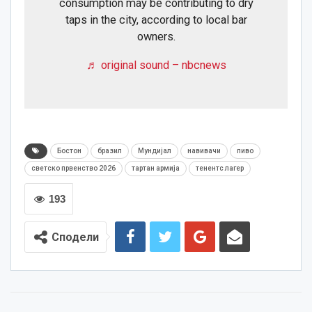
consumption may be contributing to dry
taps in the city, according to local bar
owners.
♬ original sound – nbcnews
Бостон
бразил
Мундијал
навивачи
пиво
светско првенство 2026
тартан армија
тенентс лагер
193
Сподели