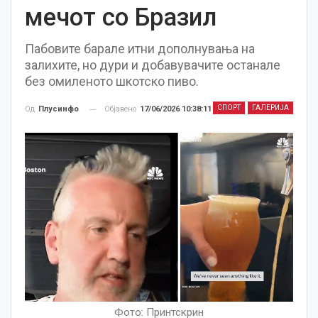
мечот со Бразил
Пабовите барале итни дополнувања на
залихите, но дури и добавувачите останале
без омиленото шкотско пиво.
СПОРТ
ГАЛЕРИЈА
Објавено
17/06/2026 10:38:11
Од
Плусинфо
Фото: Принтскрин