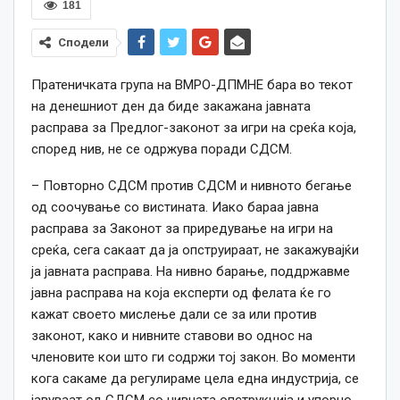
181
Сподели
Пратеничката група на ВМРО-ДПМНЕ бара во текот
на денешниот ден да биде закажана јавната
расправа за Предлог-законот за игри на среќа која,
според нив, не се одржува поради СДСМ.
– Повторно СДСМ против СДСМ и нивното бегање
од соочување со вистината. Иако бараа јавна
расправа за Законот за приредување на игри на
среќа, сега сакаат да ја опструираат, не закажувајќи
ја јавната расправа. На нивно барање, поддржавме
јавна расправа на која експерти од фелата ќе го
кажат своето мислење дали се за или против
законот, како и нивните ставови во однос на
членовите кои што ги содржи тој закон. Во моменти
кога сакаме да регулираме цела една индустрија, се