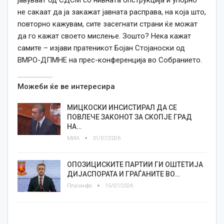
јавуваат од СДСМ со нивната опструкција и упорно
не сакаат да ја закажат јавната расправа, на која што,
повторно кажувам, сите засегнати страни ќе можат
да го кажат своето мислење. Зошто? Нека кажат
самите – изјави пратеникот Бојан Стојаноски од
ВМРО-ДПМНЕ на прес-конференција во Собранието.
Можеби ќе ве интересира
МИЦКОСКИ ИНСИСТИРАЛ ДА СЕ
ПОВЛЕЧЕ ЗАКОНОТ ЗА СКОПЈЕ ГРАД
НА…
МИА
31/07/2026
ОПОЗИЦИСКИТЕ ПАРТИИ ГИ ОШТЕТИЈА
ДИЈАСПОРАТА И ГРАЃАНИТЕ ВО…
Плусинфо
15/07/2026