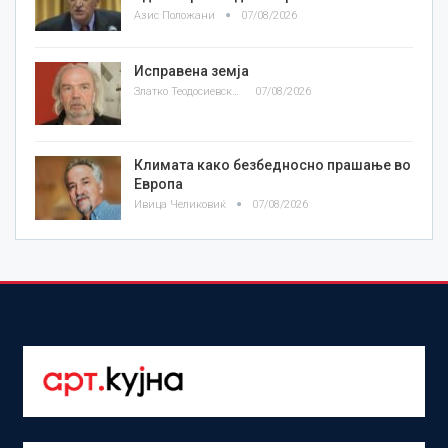
Азис Положани
07/08/2026
Исправена земја
Златко Теодосиевски
07/08/2026
Климата како безбедносно прашање во
Европа
Ивица Челиковиќ
07/08/2026