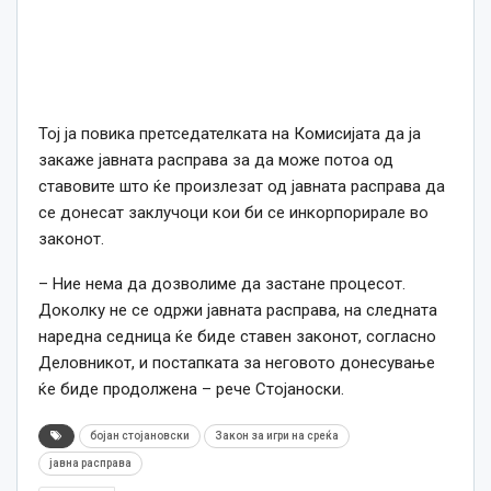
Тој ја повика претседателката на Комисијата да ја
закаже јавната расправа за да може потоа од
ставовите што ќе произлезат од јавната расправа да
се донесат заклучоци кои би се инкорпорирале во
законот.
– Ние нема да дозволиме да застане процесот.
Доколку не се одржи јавната расправа, на следната
наредна седница ќе биде ставен законот, согласно
Деловникот, и постапката за неговото донесување
ќе биде продолжена – рече Стојаноски.
бојан стојановски
Закон за игри на среќа
јавна расправа