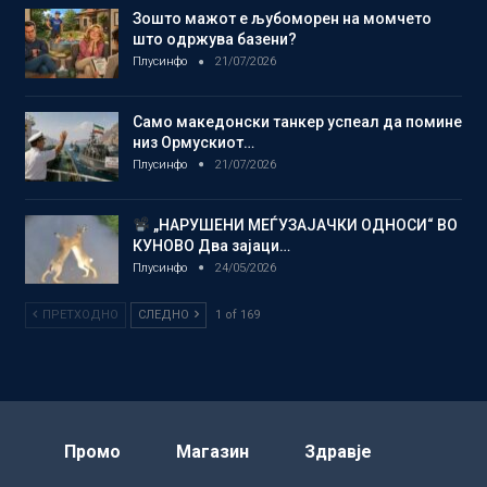
Зошто мажот е љубоморен на момчето
што одржува базени?
Плусинфо
21/07/2026
Само македонски танкер успеал да помине
низ Ормускиот…
Плусинфо
21/07/2026
„НАРУШЕНИ МЕЃУЗАЈАЧКИ ОДНОСИ“ ВО
КУНОВО Два зајаци…
Плусинфо
24/05/2026
ПРЕТХОДНО
СЛЕДНО
1 of 169
Промо
Магазин
Здравје