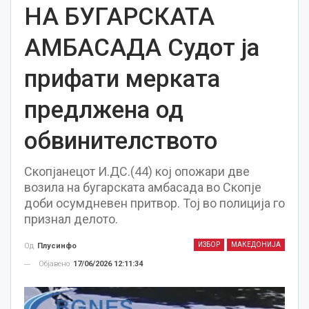
НА БУГАРСКАТА
АМБАСАДА Судот ја
прифати мерката
предлжена од
обвинителството
Скопјанецот И.ДС.(44) кој опожари две
возила на бугарската амбасада во Скопје
доби осумдневен притвор. Тој во полиција го
признал делото.
ИЗБОР
МАКЕДОНИЈА
Од
Плусинфо
Објавено
17/06/2026 12:11:34