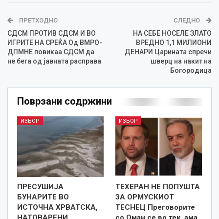
ПРЕТХОДНО
СЛЕДНО
СДСМ ПРОТИВ СДСМ И ВО
НА СЕБЕ НОСЕЛЕ ЗЛАТО
ИГРИТЕ НА СРЕЌА Од ВМРО-
ВРЕДНО 1,1 МИЛИОНИ
ДПМНЕ повикаа СДСМ да
ДЕНАРИ Царината спречи
не бега од јавната расправа
шверц на накит на
Богородица
Поврзани содржини
ИЗБОР
ИЗБОР
ПРЕСУШИЈА
ТЕХЕРАН НЕ ПОПУШТА
БУНАРИТЕ ВО
ЗА ОРМУСКИОТ
ИСТОЧНА ХРВАТСКА,
ТЕСНЕЦ Преговорите
НАТОВАРЕНИ
со Оман се во тек, ама