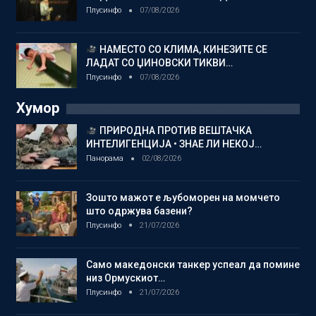
Плусинфо
07/08/2026
НАМЕСТО СО КЛИМА, КИНЕЗИТЕ СЕ
ЛАДАТ СО ЏИНОВСКИ ТИКВИ…
Плусинфо
07/08/2026
Хумор
ПРИРОДНА ПРОТИВ ВЕШТАЧКА
ИНТЕЛИГЕНЦИЈА • ЗНАЕ ЛИ НЕКОЈ…
Панорама
02/08/2026
Зошто мажот е љубоморен на момчето
што одржува базени?
Плусинфо
21/07/2026
Само македонски танкер успеал да помине
низ Ормускиот…
Плусинфо
21/07/2026