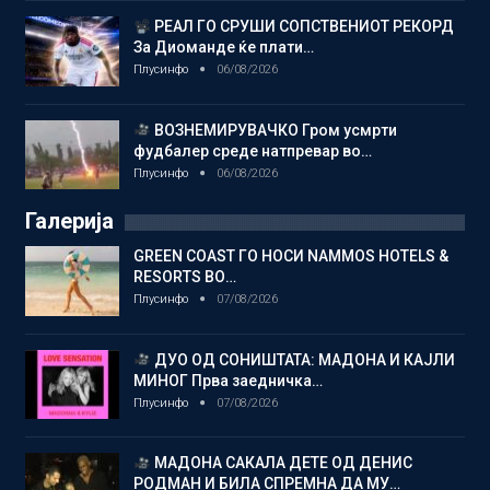
РЕАЛ ГО СРУШИ СОПСТВЕНИОТ РЕКОРД
За Диоманде ќе плати…
Плусинфо
06/08/2026
ВОЗНЕМИРУВАЧКО Гром усмрти
фудбалер среде натпревар во…
Плусинфо
06/08/2026
Галерија
GREEN COAST ГО НОСИ NAMMOS HOTELS &
RESORTS ВО…
Плусинфо
07/08/2026
ДУО ОД СОНИШТАТА: МАДОНА И КАЈЛИ
МИНОГ Прва заедничка…
Плусинфо
07/08/2026
МАДОНА САКАЛА ДЕТЕ ОД ДЕНИС
РОДМАН И БИЛА СПРЕМНА ДА МУ…