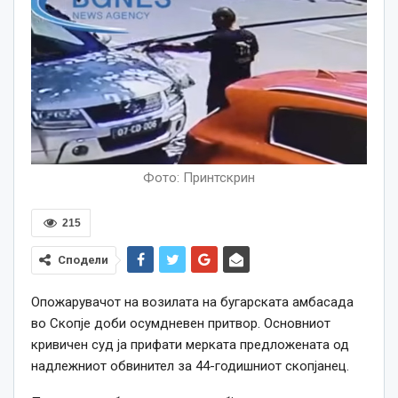
Фото: Принтскрин
215
Сподели
Опожарувачот на возилата на бугарската амбасада
во Скопје доби осумдневен притвор. Основниот
кривичен суд ја прифати мерката предложената од
надлежниот обвинител за 44-годишниот скопјанец.