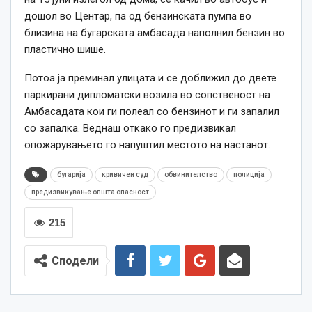
дошол во Центар, па од бензинската пумпа во
близина на бугарската амбасада наполнил бензин во
пластично шише.
Потоа ја преминал улицата и се доближил до двете
паркирани дипломатски возила во сопственост на
Амбасадата кои ги полеал со бензинот и ги запалил
со запалка. Веднаш откако го предизвикал
опожарувањето го напуштил местото на настанот.
бугарија
кривичен суд
обвинителство
полиција
предизвикување општа опасност
215
Сподели