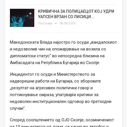
КРИВИЧНА ЗА ПОЛИЦАЕЦОТ КОЈ УДРИ
УАПСЕН ВРЗАН СО ЛИСИЦИ…
Плусинфо
08/08/2026
Македонската Влада најостро го осуди „вандалскиот
и недозволив чин на опожарување на возила со
дипломатски статус“ во непосредна близина на
Амбасадата на Република Бугарија во Скопје.
Инцидентот го осуди и Министерството за
надворешни работи на Бугарија, со зборовите
„резултат на агресивен политички говор и
поттикнување омраза, упатувајќи критики за
недоволен институционален одговор во претходни
случаи“.
Според соопштението од ОЈО Скопје, осомничениот
на 15 јуни излегол од дома, се качил во автобус и