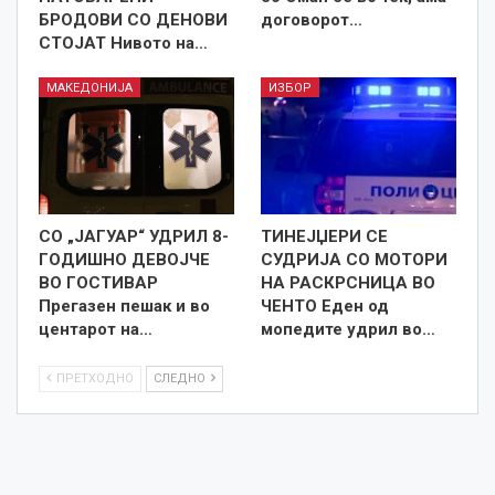
БРОДОВИ СО ДЕНОВИ
договорот…
СТОЈАТ Нивото на…
МАКЕДОНИЈА
ИЗБОР
СО „ЈАГУАР“ УДРИЛ 8-
ТИНЕЈЏЕРИ СЕ
ГОДИШНО ДЕВОЈЧЕ
СУДРИЈА СО МОТОРИ
ВО ГОСТИВАР
НА РАСКРСНИЦА ВО
Прегазен пешак и во
ЧЕНТО Еден од
центарот на…
мопедите удрил во…
ПРЕТХОДНО
СЛЕДНО