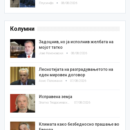
Плусинфо
08/08/2026
Колумни
Задоцнив, но ја исполнив желбата на
мојот татко
Јове Кекеновски
08/08/2026
Леснотијата на разградувањетото на
еден мировен договор
Азис Положани
07/08/2026
Исправена земја
Златко Теодосиевски
07/08/2026
Климата како безбедносно прашање во
Европа