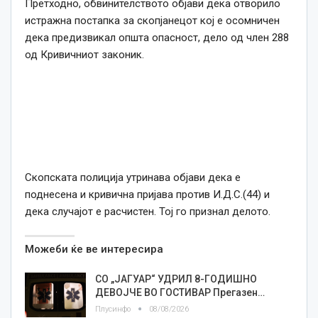
Претходно, обвинителството објави дека отворило
истражна постапка за скопјанецот кој е осомничен
дека предизвикал општа опасност, дело од член 288
од Кривичниот законик.
Скопската полиција утринава објави дека е
поднесена и кривична пријава против И.Д.С.(44) и
дека случајот е расчистен. Тој го признал делото.
Можеби ќе ве интересира
СО „ЈАГУАР“ УДРИЛ 8-ГОДИШНО
ДЕВОЈЧЕ ВО ГОСТИВАР Прегазен…
Плусинфо
08/08/2026