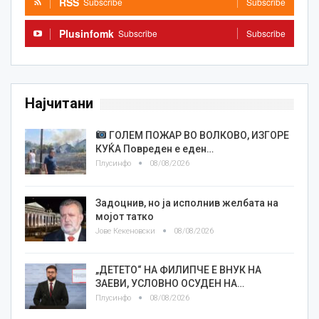
RSS
Subscribe
Subscribe
Plusinfomk
Subscribe
Subscribe
Најчитани
ГОЛЕМ ПОЖАР ВО ВОЛКОВО, ИЗГОРЕ
КУЌА Повреден е еден…
Плусинфо
08/08/2026
Задоцнив, но ја исполнив желбата на
мојот татко
Јове Кекеновски
08/08/2026
„ДЕТЕТО“ НА ФИЛИПЧЕ Е ВНУК НА
ЗАЕВИ, УСЛОВНО ОСУДЕН НА…
Плусинфо
08/08/2026