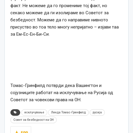
факт. Не можеме да го промениме тој факт, но
секако можеме да ги изолираме во Советот за
безбедност. Можеме да го направиме нивното
присуство во тоа тело многу непријатно – изјави таа
за Ем-Ес-Ен-Би-Си.
Томас-Гринфилд потврди дека Вашингтон и
сојузниците работат на исклучување на Русија од
Советот за човекови права на ОН.
исклучување
Линда Томас-Гринфилд
русија
Совет за безбедност на ОН
599