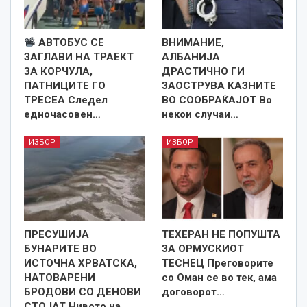
АВТОБУС СЕ
ВНИМАНИЕ,
ЗАГЛАВИ НА ТРАЕКТ
АЛБАНИЈА
ЗА КОРЧУЛА,
ДРАСТИЧНО ГИ
ПАТНИЦИТЕ ГО
ЗАОСТРУВА КАЗНИТЕ
ТРЕСЕА Следел
ВО СООБРАЌАЈОТ Во
едночасовен…
некои случаи…
ИЗБОР
ИЗБОР
ПРЕСУШИЈА
ТЕХЕРАН НЕ ПОПУШТА
БУНАРИТЕ ВО
ЗА ОРМУСКИОТ
ИСТОЧНА ХРВАТСКА,
ТЕСНЕЦ Преговорите
НАТОВАРЕНИ
со Оман се во тек, ама
БРОДОВИ СО ДЕНОВИ
договорот…
СТОЈАТ Нивото на…