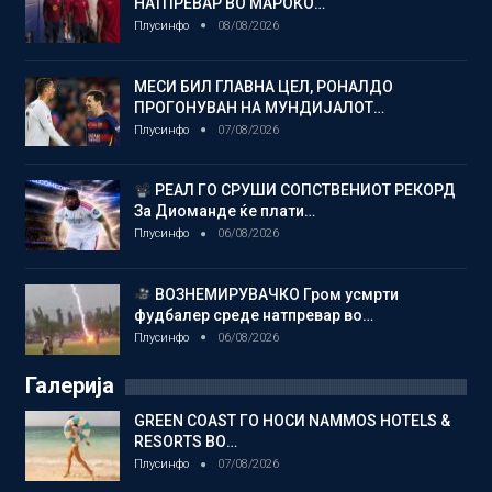
НАТПРЕВАР ВО МАРОКО…
Плусинфо
08/08/2026
МЕСИ БИЛ ГЛАВНА ЦЕЛ, РОНАЛДО
ПРОГОНУВАН НА МУНДИЈАЛОТ…
Плусинфо
07/08/2026
РЕАЛ ГО СРУШИ СОПСТВЕНИОТ РЕКОРД
За Диоманде ќе плати…
Плусинфо
06/08/2026
ВОЗНЕМИРУВАЧКО Гром усмрти
фудбалер среде натпревар во…
Плусинфо
06/08/2026
Галерија
GREEN COAST ГО НОСИ NAMMOS HOTELS &
RESORTS ВО…
Плусинфо
07/08/2026