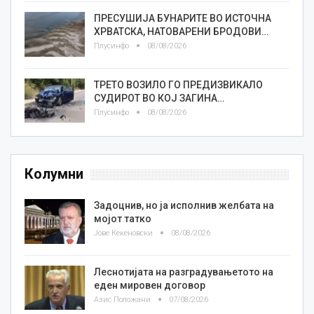
ПРЕСУШИЈА БУНАРИТЕ ВО ИСТОЧНА
ХРВАТСКА, НАТОВАРЕНИ БРОДОВИ…
Плусинфо
08/08/2026
ТРЕТО ВОЗИЛО ГО ПРЕДИЗВИКАЛО
СУДИРОТ ВО КОЈ ЗАГИНА…
Плусинфо
08/08/2026
Колумни
Задоцнив, но ја исполнив желбата на
мојот татко
Јове Кекеновски
08/08/2026
Леснотијата на разградувањетото на
еден мировен договор
Азис Положани
07/08/2026