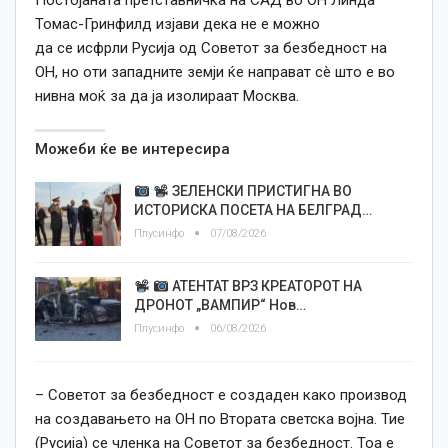
Постојаната претставничка на САД во ОН Линда
Томас-Гринфилд изјави дека не е можно
да се исфрли Русија од Советот за безбедност на
ОН, но оти западните земји ќе направат сè што е во
нивна моќ за да ја изолираат Москва.
Можеби ќе ве интересира
ЗЕЛЕНСКИ ПРИСТИГНА ВО
ИСТОРИСКА ПОСЕТА НА БЕЛГРАД…
Плусинфо
07/08/2026
АТЕНТАТ ВРЗ КРЕАТОРОТ НА
ДРОНОТ „ВАМПИР“ Нов…
Плусинфо
06/08/2026
– Советот за безбедност е создаден како производ
на создавањето на ОН по Втората светска војна. Тие
(Русија) се членка на Советот за безбедност. Тоа е