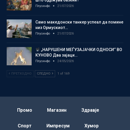
што одржува базени?
Плусинфо
21/07/2026
Само македонски танкер успеал да помине
низ Ормускиот…
Плусинфо
21/07/2026
„НАРУШЕНИ МЕЃУЗАЈАЧКИ ОДНОСИ“ ВО
КУНОВО Два зајаци…
Плусинфо
24/05/2026
ПРЕТХОДНО
СЛЕДНО
1 of 169
Промо
Магазин
Здравје
Спорт
Импресум
Хумор