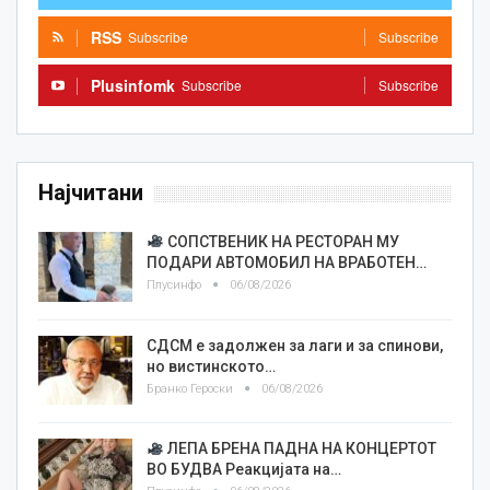
RSS
Subscribe
Subscribe
Plusinfomk
Subscribe
Subscribe
Најчитани
СОПСТВЕНИК НА РЕСТОРАН МУ
ПОДАРИ АВТОМОБИЛ НА ВРАБОТЕН…
Плусинфо
06/08/2026
СДСМ е задолжен за лаги и за спинови,
но вистинското…
Бранко Героски
06/08/2026
ЛЕПА БРЕНА ПАДНА НА КОНЦЕРТОТ
ВО БУДВА Реакцијата на…