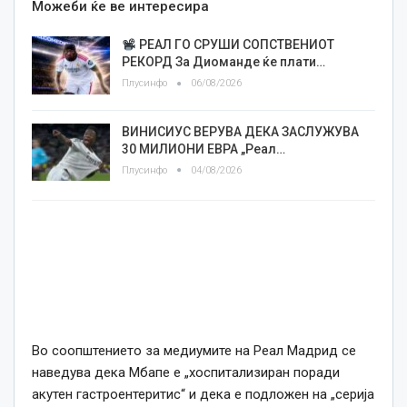
Можеби ќе ве интересира
РЕАЛ ГО СРУШИ СОПСТВЕНИОТ
РЕКОРД За Диоманде ќе плати…
Плусинфо
06/08/2026
ВИНИСИУС ВЕРУВА ДЕКА ЗАСЛУЖУВА
30 МИЛИОНИ ЕВРА „Реал…
Плусинфо
04/08/2026
Во соопштението за медиумите на Реал Мадрид се
наведува дека Мбапе е „хоспитализиран поради
акутен гастроентеритис“ и дека е подложен на „серија