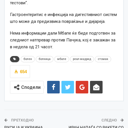
тестови“.
Гастроентеритис е инфекција на дигестивниот систем
што може да предизвика повраќање и дијареја.
Нема информации дали Мбапе ќе биде подготвен за
следниот натпревар против Пачука, кој е закажан за
в недела од 21 часот.
болен
болница
мбапе
реал мадрид
стомак
654
Сподели
ПРЕТХОДНО
СЛЕДНО
РУСИЈА И УКРАИНА
ИРАН НАПАЃА СО РАКЕТИ СО