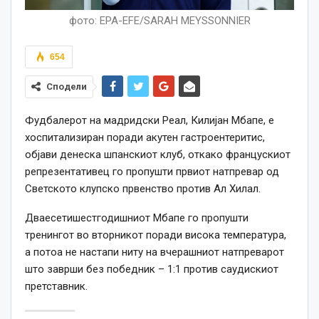
фото: EPA-EFE/SARAH MEYSSONNIER
654
Сподели
Фудбалерот на мадридски Реал, Килијан Мбапе, е
хоспитализиран поради акутен гастроентеритис,
објави денеска шпанскиот клуб, откако францускиот
репрезентативец го пропушти првиот натпревар од
Светското клупско првенство против Ал Хилал.
Дваесетишестгодишниот Мбапе го пропушти
тренингот во вторникот поради висока температура,
а потоа не настапи ниту на вчерашниот натпреварот
што заврши без победник – 1:1 против саудискиот
претставник.