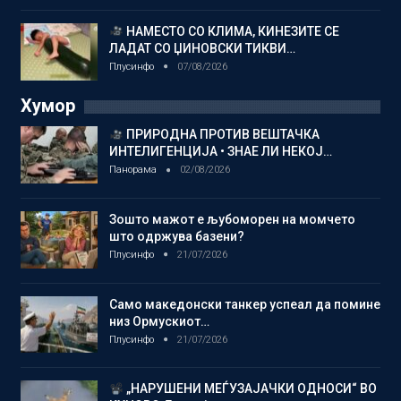
НАМЕСТО СО КЛИМА, КИНЕЗИТЕ СЕ
ЛАДАТ СО ЏИНОВСКИ ТИКВИ…
Плусинфо
07/08/2026
Хумор
ПРИРОДНА ПРОТИВ ВЕШТАЧКА
ИНТЕЛИГЕНЦИЈА • ЗНАЕ ЛИ НЕКОЈ…
Панорама
02/08/2026
Зошто мажот е љубоморен на момчето
што одржува базени?
Плусинфо
21/07/2026
Само македонски танкер успеал да помине
низ Ормускиот…
Плусинфо
21/07/2026
„НАРУШЕНИ МЕЃУЗАЈАЧКИ ОДНОСИ“ ВО