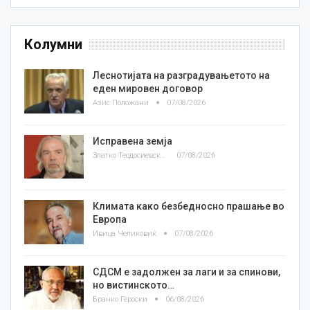
Колумни
Леснотијата на разградувањетото на
еден мировен договор
Азис Положани
07/08/2026
Исправена земја
Златко Теодосиевски
07/08/2026
Климата како безбедносно прашање во
Европа
Ивица Челиковиќ
07/08/2026
СДСМ е задолжен за лаги и за спинови,
но вистинското…
Бранко Героски
06/08/2026