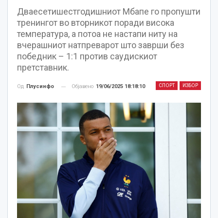
Дваесетишестгодишниот Мбапе го пропушти
тренингот во вторникот поради висока
температура, а потоа не настапи ниту на
вчерашниот натпреварот што заврши без
победник – 1:1 против саудискиот
претставник.
СПОРТ
ИЗБОР
Објавено
19/06/2025 18:18:10
Од
Плусинфо