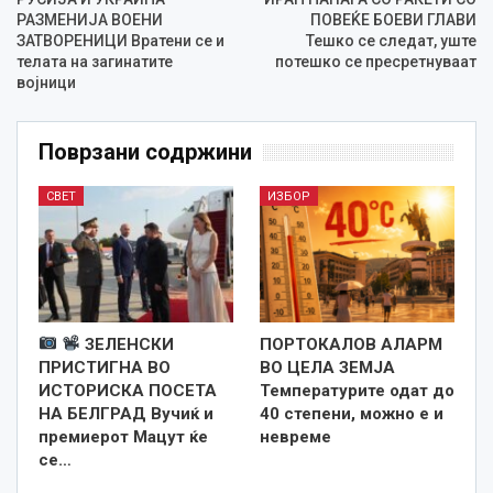
РАЗМЕНИЈА ВОЕНИ
ПОВЕЌЕ БОЕВИ ГЛАВИ
ЗАТВОРЕНИЦИ Вратени се и
Тешко се следат, уште
телата на загинатите
потешко се пресретнуваат
војници
Поврзани содржини
СВЕТ
ИЗБОР
ЗЕЛЕНСКИ
ПОРТОКАЛОВ АЛАРМ
ПРИСТИГНА ВО
ВО ЦЕЛА ЗЕМЈА
ИСТОРИСКА ПОСЕТА
Температурите одат до
НА БЕЛГРАД Вучиќ и
40 степени, можно е и
премиерот Мацут ќе
невреме
се…