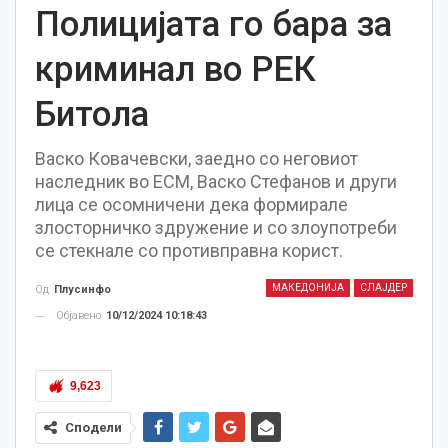
Полицијата го бара за
криминал во РЕК
Битола
Васко Ковачевски, заедно со неговиот
наследник во ЕСМ, Васко Стефанов и други
лица се осомничени дека формирале
злосторничко здружение и со злоупотреби
се стекнале со противправна корист.
МАКЕДОНИЈА
СЛАЈДЕР
Од
Плусинфо
Објавено
10/12/2024 10:18:43
9,623
Сподели