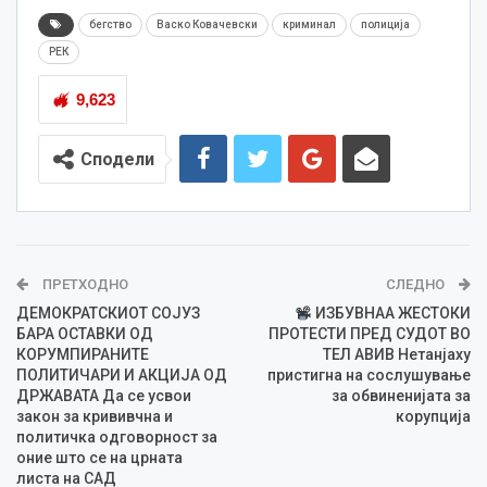
бегство
Васко Ковачевски
криминал
полиција
РЕК
9,623
Сподели
ПРЕТХОДНО
СЛЕДНО
ДЕМОКРАТСКИОТ СОЈУЗ
ИЗБУВНАА ЖЕСТОКИ
БАРА ОСТАВКИ ОД
ПРОТЕСТИ ПРЕД СУДОТ ВО
КОРУМПИРАНИТЕ
ТЕЛ АВИВ Нетанјаху
ПОЛИТИЧАРИ И АКЦИЈА ОД
пристигна на сослушување
ДРЖАВАТА Да се усвои
за обвиненијата за
закон за крививчна и
корупција
политичка одговорност за
оние што се на црната
листа на САД