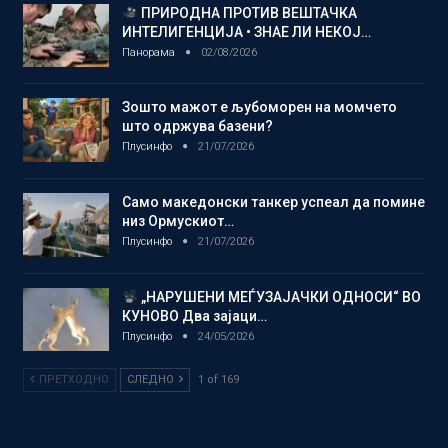
ПРИРОДНА ПРОТИВ ВЕШТАЧКА
ИНТЕЛИГЕНЦИЈА • ЗНАЕ ЛИ НЕКОЈ…
Панорама
02/08/2026
Зошто мажот е љубоморен на момчето
што одржува базени?
Плусинфо
21/07/2026
Само македонски танкер успеал да помине
низ Ормускиот…
Плусинфо
21/07/2026
„НАРУШЕНИ МЕЃУЗАЈАЧКИ ОДНОСИ“ ВО
КУНОВО Два зајаци…
Плусинфо
24/05/2026
ПРЕТХОДНО
СЛЕДНО
1 of 169