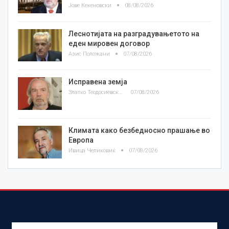
Јове Кекеновски
08/08/2026
Леснотијата на разградувањетото на
еден мировен договор
Азис Положани
07/08/2026
Исправена земја
Златко Теодосиевски
07/08/2026
Климата како безбедносно прашање во
Европа
Ивица Челиковиќ
07/08/2026