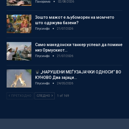
Панорама
02/08/2026
Зошто мажот е љубоморен на момчето
што одржува базени?
Плусинфо
21/07/2026
Само македонски танкер успеал да помине
низ Ормускиот…
Плусинфо
21/07/2026
„НАРУШЕНИ МЕЃУЗАЈАЧКИ ОДНОСИ“ ВО
КУНОВО Два зајаци…
Плусинфо
24/05/2026
ПРЕТХОДНО
СЛЕДНО
1 of 169