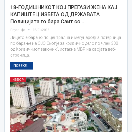
18-ГОДИШНИКОТ КОЈ ПРЕГАЗИ ЖЕНА КАЈ
КАПИШТЕЦ ИЗБЕГА ОД ДРЖАВАТА
Полицијата го бара Саит со…
Плусинфо
12/01/2026
Лицето е барано по централна и меѓународна потерница
по барање на ОЈО Скопје за кривично дело по член 300
од Кривичниот законик“, истакна МВР на својата веб-
страница.
ПОВЕЌЕ...
ИЗБОР