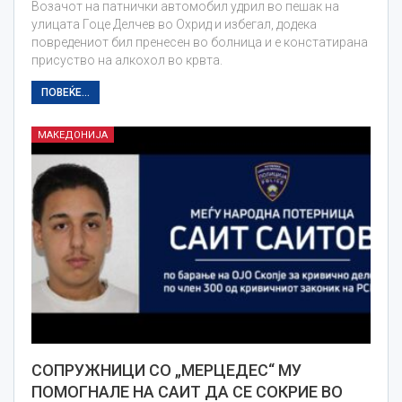
Возачот на патнички автомобил удрил во пешак на
улицата Гоце Делчев во Охрид и избегал, додека
повредениот бил пренесен во болница и е констатирана
присуство на алкохол во крвта.
ПОВЕЌЕ...
МАКЕДОНИЈА
СОПРУЖНИЦИ СО „МЕРЦЕДЕС“ МУ
ПОМОГНАЛЕ НА САИТ ДА СЕ СОКРИЕ ВО