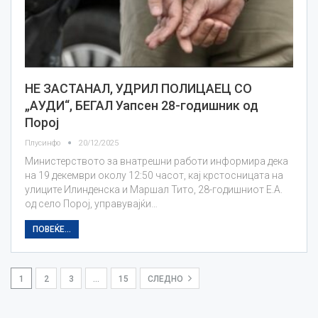
НЕ ЗАСТАНАЛ, УДРИЛ ПОЛИЦАЕЦ СО
„АУДИ“, БЕГАЛ Уапсен 28-годишник од
Порој
Плусинфо
20/12/2025
Министерството за внатрешни работи информира дека
на 19 декември околу 12:50 часот, кај крстосницата на
улиците Илинденска и Маршал Тито, 28-годишниот Е.А.
од село Порој, управувајќи…
ПОВЕЌЕ...
1
2
3
…
15
СЛЕДНО