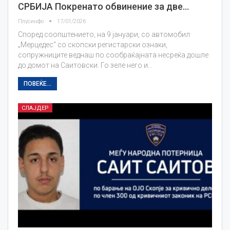
СРБИЈА Покренато обвинение за две…
Плусинфо
17/01/2026
Според соопштението, на 9 јануари, со автомобил
„Мерцедес“ со скопски регистарски ознаки,
сопружниците веднаш по сообраќајната несреќа дошле
до домот на Саитовски. Го зеле него и…
ПОВЕЌЕ...
СЛАЈДЕР