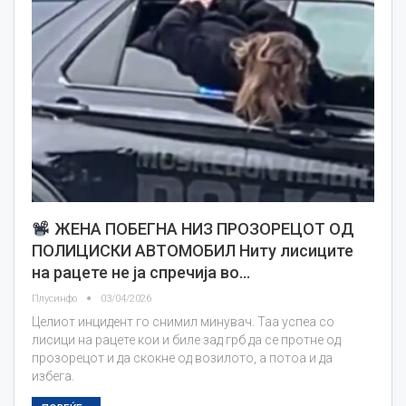
ЖЕНА ПОБЕГНА НИЗ ПРОЗОРЕЦОТ ОД
ПОЛИЦИСКИ АВТОМОБИЛ Ниту лисиците
на рацете не ја спречија во…
Плусинфо
03/04/2026
Целиот инцидент го снимил минувач. Таа успеа со
лисици на рацете кои и биле зад грб да се протне од
прозорецот и да скокне од возилото, а потоа и да
избега.