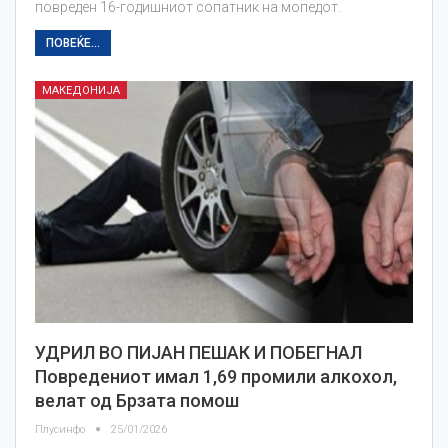
повреден 16-годишниот сопатник на мопедот.
ПОВЕЌЕ...
МАКЕДОНИЈА
УДРИЛ ВО ПИЈАН ПЕШАК И ПОБЕГНАЛ
Повредениот имал 1,69 промили алкохол,
велат од Брзата помош
Плусинфо
25/01/2026