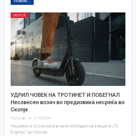
ПОВЕЌЕ...
СКОПЈЕ
УДРИЛ ЧОВЕК НА ТРОТИНЕТ И ПОБЕГНАЛ
Несовесен возач во предизвика несреќа во
Скопје
Плусинфо
27/03/2026
Несреќата се случила вчера попладне на улицата „15
Корпус“ во Скопје.