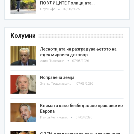
ПО УЛИЦИТЕ Полицијата…
Плусинфо
07/08/2026
Колумни
Леснотијата на разградувањетото на
еден мировен договор
Азис Положани
07/08/2026
Исправена земја
Златко Теодосиевски
07/08/2026
Климата како безбедносно прашање во
Европа
Ивица Челиковиќ
07/08/2026
СДСМ е задолжен за лаги и за спинови,