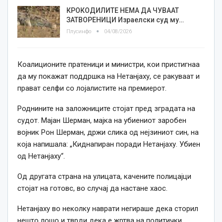
КРОКОДИЛИТЕ НЕМА ДА ЧУВААТ
ЗАТВОРЕНИЦИ Израелски суд му…
Плусинфо
04/08/2026
Коалиционите пратеници и министри, кои пристигнаа
да му покажат поддршка на Нетанјаху, се ракуваат и
прават селфи со лојалистите на премиерот.
Роднините на заложниците стојат пред зградата на
судот. Мајан Шерман, мајка на убиениот заробен
војник Рон Шерман, држи слика од нејзиниот син, на
која напишала: „Киднапиран поради Нетанјаху. Убиен
од Нетанјаху“.
Од другата страна на улицата, качените полицајци
стојат на готовс, во случај да настане хаос.
Нетанјаху во неколку наврати негираше дека сторил
нешто лошо и тврди дека е жртва на политички