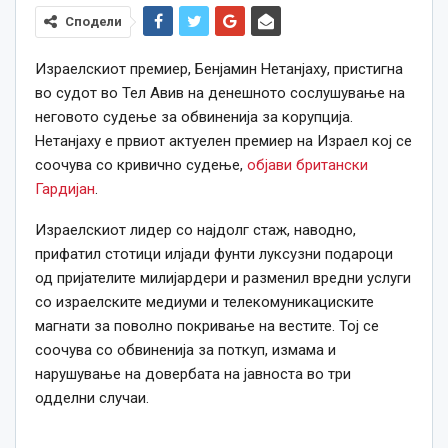
Сподели
Израелскиот премиер, Бенјамин Нетанјаху, пристигна
во судот во Тел Авив на денешното сослушување на
неговото судење за обвиненија за корупција.
Нетанјаху е првиот актуелен премиер на Израел кој се
соочува со кривично судење,
објави британски
Гардијан
.
Израелскиот лидер со најдолг стаж, наводно,
прифатил стотици илјади фунти луксузни подароци
од пријателите милијардери и разменил вредни услуги
со израелските медиуми и телекомуникациските
магнати за поволно покривање на вестите. Тој се
соочува со обвиненија за поткуп, измама и
нарушување на довербата на јавноста во три
одделни случаи.