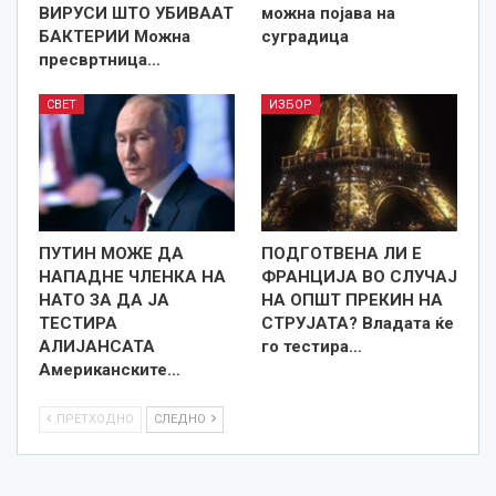
ВИРУСИ ШТО УБИВААТ
можна појава на
БАКТЕРИИ Можна
суградица
пресвртница…
СВЕТ
ИЗБОР
ПУТИН МОЖЕ ДА
ПОДГОТВЕНА ЛИ Е
НАПАДНЕ ЧЛЕНКА НА
ФРАНЦИЈА ВО СЛУЧАЈ
НАТО ЗА ДА ЈА
НА ОПШТ ПРЕКИН НА
ТЕСТИРА
СТРУЈАТА? Владата ќе
АЛИЈАНСАТА
го тестира…
Американските…
ПРЕТХОДНО
СЛЕДНО