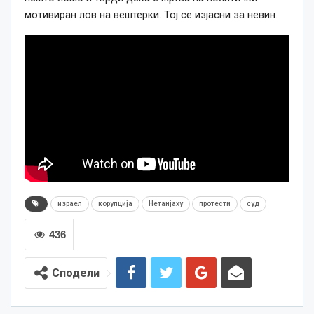
мотивиран лов на вештерки. Тој се изјасни за невин.
израел
корупција
Нетанјаху
протести
суд
436
Сподели