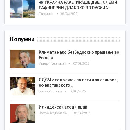
УКРАИНА РАКЕТИРАШЕ ДВЕ ГОЛЕМИ
РАФИНЕРИИ ДЛАБОКО ВО РУСИЈА…
Плусинфо
06/08/2026
Колумни
Климата како безбедносно прашање во
Европа
Ивица Челиковиќ
07/08/2026
СДСМ е задолжен за лаги и за спинови,
но вистинското…
Бранко Героски
06/08/2026
Илинденски асоцијации
Златко Теодосиевски
04/08/2026