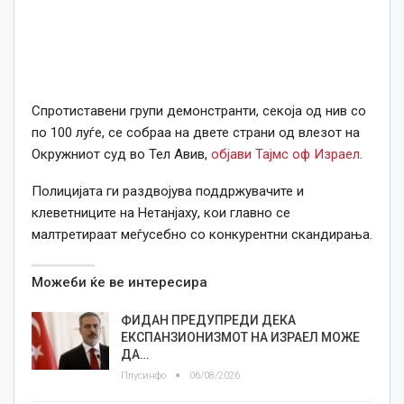
Спротиставени групи демонстранти, секоја од нив со
по 100 луѓе, се собраа на двете страни од влезот на
Окружниот суд во Тел Авив,
објави Тајмс оф Израел
.
Полицијата ги раздвојува поддржувачите и
клеветниците на Нетанјаху, кои главно се
малтретираат меѓусебно со конкурентни скандирања.
Можеби ќе ве интересира
ФИДАН ПРЕДУПРЕДИ ДЕКА
ЕКСПАНЗИОНИЗМОТ НА ИЗРАЕЛ МОЖЕ
ДА…
Плусинфо
06/08/2026