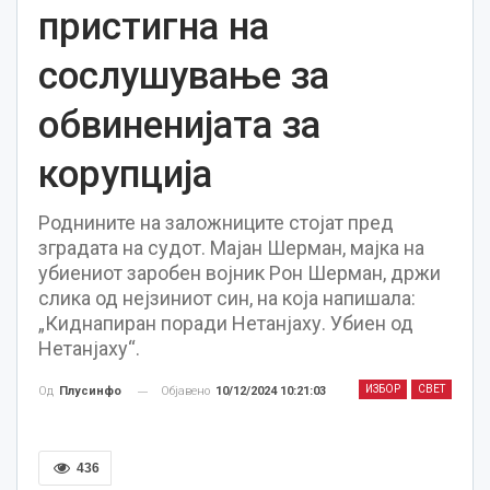
пристигна на
сослушување за
обвиненијата за
корупција
Роднините на заложниците стојат пред
зградата на судот. Мајан Шерман, мајка на
убиениот заробен војник Рон Шерман, држи
слика од нејзиниот син, на која напишала:
„Киднапиран поради Нетанјаху. Убиен од
Нетанјаху“.
ИЗБОР
СВЕТ
Објавено
10/12/2024 10:21:03
Од
Плусинфо
436