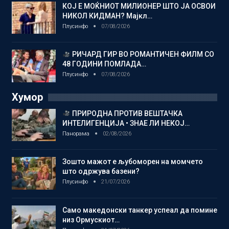
КОЈ Е МОЌНИОТ МИЛИОНЕР ШТО ЈА ОСВОИ
НИКОЛ КИДМАН? Мајкл…
Плусинфо
07/08/2026
РИЧАРД ГИР ВО РОМАНТИЧЕН ФИЛМ СО
48 ГОДИНИ ПОМЛАДА…
Плусинфо
07/08/2026
Хумор
ПРИРОДНА ПРОТИВ ВЕШТАЧКА
ИНТЕЛИГЕНЦИЈА • ЗНАЕ ЛИ НЕКОЈ…
Панорама
02/08/2026
Зошто мажот е љубоморен на момчето
што одржува базени?
Плусинфо
21/07/2026
Само македонски танкер успеал да помине
низ Ормускиот…