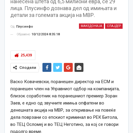
нанесена штета од 6,5 милиони евра, се 29
лица. Плусинфо дознава дел од имињата и
детали за големата акција на МВР.
МАКЕДОНИЈА
СЛАЈДЕР
Од
Плусинфо
Објавено
10/12/2024 8:35:18
25,439
Сподели
Васко Ковачевски, поранешен директор на ЕСМ и
поранешен член на Управниот одбор на компанијата,
близок соработник на поранешниот премиер Зоран
Заев, е едно од звучните имиња опфатени во
денешната акција на МВР, за откривање на повеќе
дела поврзани со епскиот криминал во РЕК Битола,
во ТЕЦ Осломеј и во ТЕЦ Неготино, за кој се говори
подолго време.