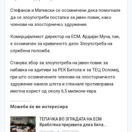
Стефанов и Матевски се осомничени дека помогнале
да се злоупотреби постапка за јавен повик, како
членови на злосторничко здружение.
Комерцијалниот директор на ЕСМ, Ардијан Муча, пак,
е осомничен за кривичното дело Злоупотреба на
службена положба.
Станува збор за злоупотреба на јавен повик за
набавка на адитиви за РЕК Битола и за ТЕЦ Осломеј,
при што осомничените членови на злосторничкото
здружение нанеле штета и стекнале противправна
имотна корист од околу 6,5 милиони евра.
Можеби ќе ве интересира
ТЕПАЧКА ВО ЗГРАДАТА НА ЕСМ
Вработена пријавила дека била…
Плусинфо
29/07/2026