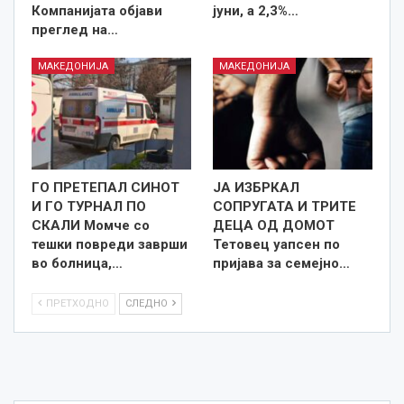
Компанијата објави
јуни, а 2,3%…
преглед на…
МАКЕДОНИЈА
МАКЕДОНИЈА
ГО ПРЕТЕПАЛ СИНОТ
ЈА ИЗБРКАЛ
И ГО ТУРНАЛ ПО
СОПРУГАТА И ТРИТЕ
СКАЛИ Момче со
ДЕЦА ОД ДОМОТ
тешки повреди заврши
Тетовец уапсен по
во болница,…
пријава за семејно…
ПРЕТХОДНО
СЛЕДНО