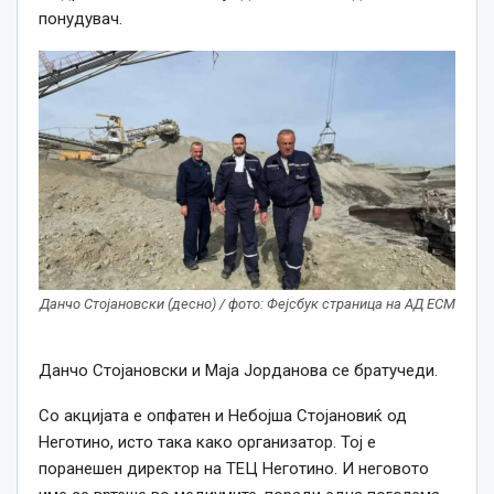
понудувач.
Данчо Стојановски (десно) / фото: Фејсбук страница на АД ЕСМ
Данчо Стојановски и Маја Јорданова се братучеди.
Со акцијата е опфатен и Небојша Стојановиќ од
Неготино, исто така како организатор. Тој е
поранешен директор на ТЕЦ Неготино. И неговото