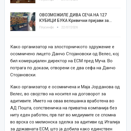
ОВОЗМОЖИЛЕ ДИВА СЕЧА НА 127
КУБИЦИ БУКА Кривични пријави за…
Плусинфо
22/07/2026
Како организатор на злосторничкото здружение е
осомничено лицето Данчо Стојановски од Велес, кој
бил комерцијален директор на ЕСМ пред Муча. Во
потрага по докази, отворени се два сефа на Данчо
Стојановски.
Како организатор е осомничена и Маја Јорданова од
Велес, во својство на носител на договорот за
адитивите. Името на оваа велешанка вработена во
АД Пошта, сопственичка на приватна компанија без
ниту еден работен, прв пат во медиумите се спомна
во врска со милионска зделка за адитиви од Италија
за државната ЕСМ, што ја добила како единствен