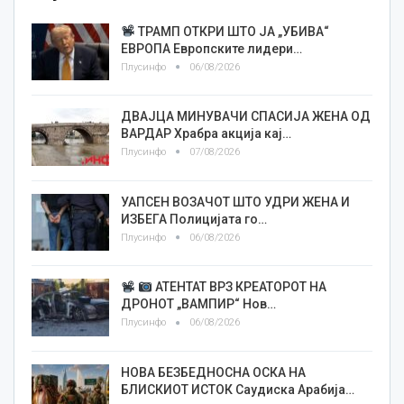
ТРАМП ОТКРИ ШТО ЈА „УБИВА“
ЕВРОПА Европските лидери…
Плусинфо
06/08/2026
ДВАЈЦА МИНУВАЧИ СПАСИЈА ЖЕНА ОД
ВАРДАР Храбра акција кај…
Плусинфо
07/08/2026
УАПСЕН ВОЗАЧОТ ШТО УДРИ ЖЕНА И
ИЗБЕГА Полицијата го…
Плусинфо
06/08/2026
АТЕНТАТ ВРЗ КРЕАТОРОТ НА
ДРОНОТ „ВАМПИР“ Нов…
Плусинфо
06/08/2026
НОВА БЕЗБЕДНОСНА ОСКА НА
БЛИСКИОТ ИСТОК Саудиска Арабија…