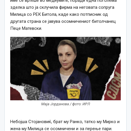
име се вртеше во медиумите, поради една поголема
зделка што ја склучила фирма на неговата сопруга
Милица со РЕК Битола, каде како потписник од
другата страна се јавува осомничениот битолчанец
Пеце Матевски.
Маја Јорданова / фото: ИРЛ
Небојша Стојановиќ, брат му Ранко, татко му Мирко и
жена му Милица се осомничени и за перење пари.