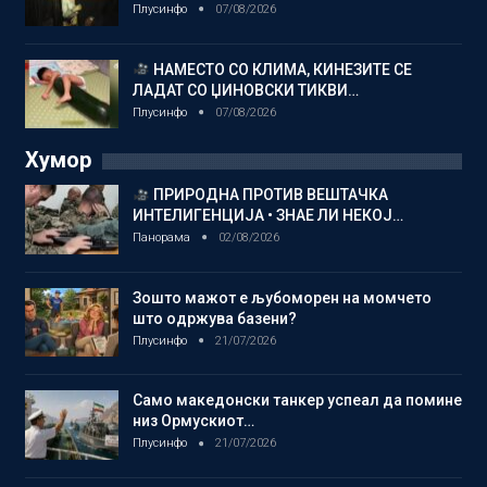
Плусинфо
07/08/2026
НАМЕСТО СО КЛИМА, КИНЕЗИТЕ СЕ
ЛАДАТ СО ЏИНОВСКИ ТИКВИ…
Плусинфо
07/08/2026
Хумор
ПРИРОДНА ПРОТИВ ВЕШТАЧКА
ИНТЕЛИГЕНЦИЈА • ЗНАЕ ЛИ НЕКОЈ…
Панорама
02/08/2026
Зошто мажот е љубоморен на момчето
што одржува базени?
Плусинфо
21/07/2026
Само македонски танкер успеал да помине
низ Ормускиот…
Плусинфо
21/07/2026