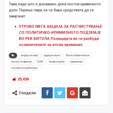
Таму каде што е докажано дека постои кривичното
дело Перење пари, ќе се бара средствата да се
замрзнат.
УТРОВО МЕГА АКЦИЈА ЗА РАСЧИСТУВАЊЕ
СО ПОЛИТИЧКО-КРИМИЛНОТО ПОДЗЕМЈЕ
ВО РЕК БИТОЛА Полицијата ќе ги разбуди
осомничените за епски криминал
акција на мвр
ардијан муча
Васко Ковачевски
васко стефанов
ЕСМ
злоупотреба
криминал
несовесно работење
25,439
Сподели