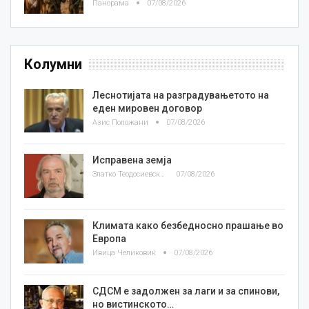
Панорама
07/08/2026
Колумни
Леснотијата на разградувањетото на
еден мировен договор
Азис Положани
07/08/2026
Исправена земја
Златко Теодосиевски
07/08/2026
Климата како безбедносно прашање во
Европа
Ивица Челиковиќ
07/08/2026
СДСМ е задолжен за лаги и за спинови,
но вистинското…