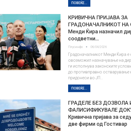
ПОВЕЌЕ...
КРИВИЧНА ПРИЈАВА ЗА
ГРАДОНАЧАЛНИКОТ НА 
Менди Ќира назначил ди
соодветни…
Плусинфо
06/04/2026
Градоначалникот Менди Ќира е 
овозможил назначување на дире
ги исполнува законските услови
до противправно остварување н
придонеси во ЈП…
ПОВЕЌЕ...
ГРАДЕЛЕ БЕЗ ДОЗВОЛА 
ФАЛИСИФИКУВАЛЕ ДОК
Кривична пријава за сед
две фирми од Гостивар