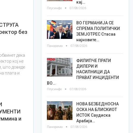
кај…
Плусинфо
07/08/2026
ВО ГЕРМАНИЈА СЕ
СТРУГА
СПРЕМА ПОЛИТИЧКИ
ректор без
ЗЕМЈОТРЕС Стасаа
најновите…
Панорама
07/08/2026
обвинет дека
ФИЛИПЧЕ ПРАТИ
ктор кој не
ДИЛЕРИ И
, што доведе
НАСИЛНИЦИ ДА
а плата и
ПРАВАТ ИНЦИДЕНТИ
ВО…
Плусинфо
07/08/2026
И
НОВА БЕЗБЕДНОСНА
ОСКА НА БЛИСКИОТ
УМЕНТИ
ИСТОК Саудиска
уммина и
Арабија…
Панорама
07/08/2026