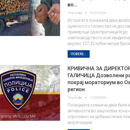
во…
Плусинфо
22/07/2026
Истрагата покажала дека врабо
шумското стопанство не доста
примероци од испратниците до
сметководството и не евиденти
вкупно 127,32 кубни метри бук
ПОВЕЌЕ...
КРИВИЧНА ЗА ДИРЕКТО
ГАЛИЧИЦА Дозволени ра
покрај мораториум во О
регион
Плусинфо
17/04/2026
Полицијата сомничи дека биле 
активности во заштитена зона 
спротивно на урбанистички пла
мораториум.