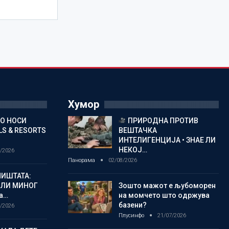
Хумор
ГО НОСИ
ПРИРОДНА ПРОТИВ
S & RESORTS
ВЕШТАЧКА
ИНТЕЛИГЕНЦИЈА • ЗНАЕ ЛИ
НЕКОЈ…
/2026
Панорама
02/08/2026
ИШТАТА:
ЈЛИ МИНОГ
Зошто мажот е љубоморен
а…
на момчето што одржува
базени?
/2026
Плусинфо
21/07/2026