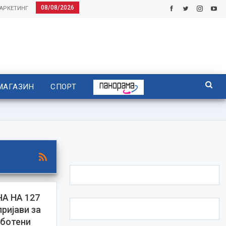
08/08/2026
АРКЕТИНГ
МАГАЗИН
СПОРТ
А НА 127
ријави за
аботени