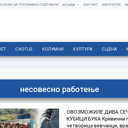
УСЛОВИ ЗА ПРЕЗЕМАЊЕ СОДРЖИНИ
КОНТАКТ
ИМПРЕСУМ
М
АРХИВА
ВЕТ
СКОПЈЕ
КОЛУМНИ
КУЛТУРА
СЦЕНА
несовесно работење
ОВОЗМОЖИЛЕ ДИВА СЕЧ
КУБИЦИ БУКА Кривични п
четворица вевчанци, вр