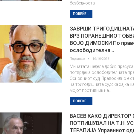
безбедноста
ПОВЕЌЕ...
ЗАВРШИ ТРИГОДИШНАТ
ВРЗ ПОРАНЕШНИОТ ОБВ
ВОЈО ДИМОСКИ По прав
ослободителна…
Плусинфо
16/10/2025
Минатата недела добив пресуда 
потврдена ослободителната пре
Основниот суд. Правосилно е с
на тригодишната судска хајка н
мојот противник на…
ПОВЕЌЕ...
ВАСЕВ КАКО ДИРЕКТОР 
ПОТПИШУВАЛ НА Т.Н. У
ТЕРАПИЈА Управниот од