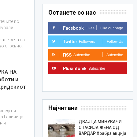
Останете со нас
тените во
Facebook
Likes
Like our page
вувале
рале сеча на
Twitter
Followers
Follow Us
ово огревно…
RSS
Subscribe
Subscribe
Plusinfomk
Subscribe
РКА НА
боти и
Subscribe
хридскиот
Најчитани
изведени
на Галичица
ДВАЈЦА МИНУВАЧИ
н и
СПАСИЈА ЖЕНА ОД
ВАРДАР Храбра акција