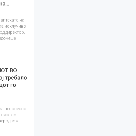
 на…
 аптеката на
тоа исклучиво
од директор,
ведочеше
ОТ ВО
ој требало
цот го
за несовесно
 лице со
 аеродром