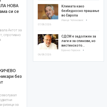
ИЛА НОВА
Климата како
ама си се
безбедносно прашање
во Европа
Ивица Челиковиќ
07/08/2026
вала Актот за
ст, спротивно
СДСМ е задолжен за
а
лаги и за спинови, но
вистинското…
Бранко Героски
06/08/2026
КИЧЕВО
никари без
ат
дозволувал
одветни
и ризици за