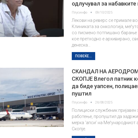
одлучувал за набавките
Плусинфо
09/10/2025
Лекови на реверс се примале во
Клиниката за онкологија, меѓу
со писмено потпишано барање 
кое претходно е архивирано, с
денеска…
ПОВЕЌЕ...
СКАНДАЛ НА АЕРОДРОМ
СКОПЈЕ Влегол патник к
да биде уапсен, полицае
пуштил
Плусинфо
26/08/2025
Полициски службеник пријавен 
работење, пропуштил да задржи
мерка ‘апси’ на Меѓународниот
Скопје.