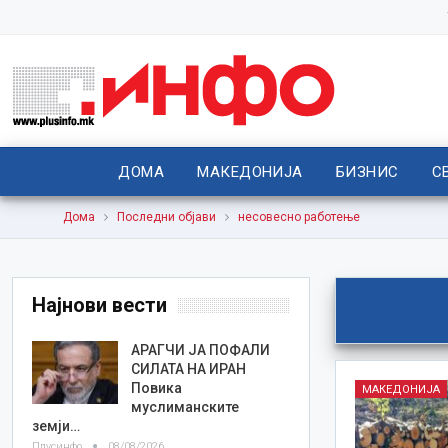
ДОМА
МАКЕДОНИЈА
БИЗНИС
С
Дома
Последни објави
несовесно работење
Најнови вести
АРАГЧИ ЈА ПОФАЛИ
СИЛАТА НА ИРАН
Повика
МАКЕДОНИЈА
муслиманските
земји…
Плусинфо
08/08/2026