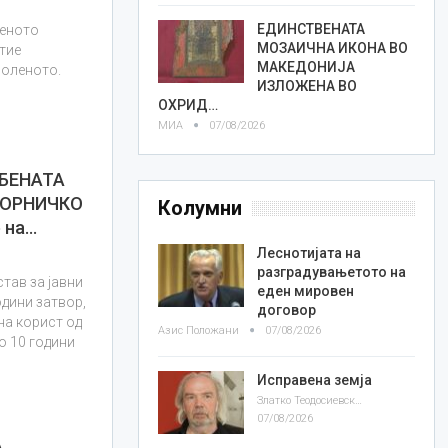
ЕДИНСТВЕНАТА
деното
МОЗАИЧНА ИКОНА ВО
тие
МАКЕДОНИЈА
воленото.
ИЗЛОЖЕНА ВО
ОХРИД…
МИА
07/08/2026
БЕНАТА
ТОРНИЧКО
Колумни
 на…
Леснотијата на
разградувањетото на
тав за јавни
еден мировен
одини затвор,
договор
на корист од
Азис Положани
07/08/2026
о 10 години
Исправена земја
Златко Теодосиевски
07/08/2026
А