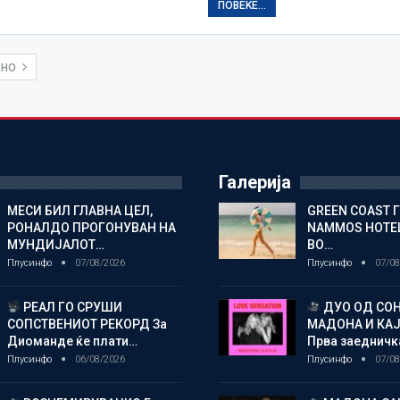
ПОВЕЌЕ...
ДНО
Галерија
МЕСИ БИЛ ГЛАВНА ЦЕЛ,
GREEN COAST 
РОНАЛДО ПРОГОНУВАН НА
NAMMOS HOTEL
МУНДИЈАЛОТ…
ВО…
Плусинфо
07/08/2026
Плусинфо
07/08
РЕАЛ ГО СРУШИ
ДУО ОД СОН
СОПСТВЕНИОТ РЕКОРД За
МАДОНА И КА
Диоманде ќе плати…
Прва заедничк
Плусинфо
06/08/2026
Плусинфо
07/08