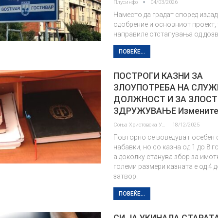
Плусинфо
04/03/2026
Наместо да градат според изда
одобрение и основниот проект, 
направиле отстапувања од доз
ПОВЕЌЕ...
ПОСТРОГИ КАЗНИ ЗА
ЗЛОУПОТРЕБА НА СЛУЖ
ДОЛЖНОСТ И ЗА ЗЛОС
ЗДРУЖУВАЊЕ Измените
Соња Христовска Угриновска
18/12/2025
Повторно се воведува посебен с
набавки, но со казна од 1 до 8 г
а доколку станува збор за имот
големи размери казната е од 4 д
затвор.
ПОВЕЌЕ...
СИ ЈА УКИНАЛА СТАРАТ