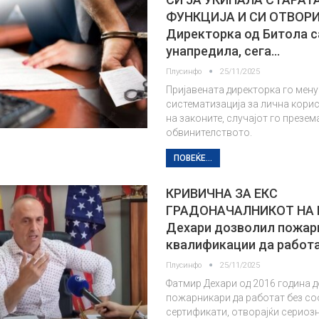
ФУНКЦИЈА И СИ ОТВОР
Директорка од Битола с
унапредила, сега…
Плусинфо
25/11/2025
Пријавената директорка го мену
систематизација за лична кори
на законите, случајот го презем
обвинителството.
ПОВЕЌЕ...
КРИВИЧНА ЗА ЕКС
ГРАДОНАЧАЛНИКОТ НА 
Дехари дозволил пожар
квалификации да работ
Плусинфо
25/11/2025
Фатмир Дехари од 2016 година 
пожарникари да работат без со
сертификати, отворајќи сериозн