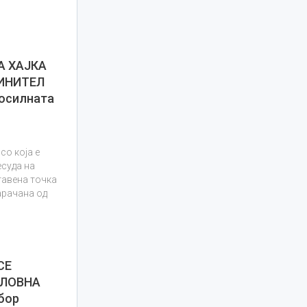
А ХАЈКА
ИНИТЕЛ
осилната
со која е
суда на
тавена точка
арачана од
СЕ
СЛОВНА
бор