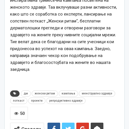
инспиративна тримесечна кампања посветена на
женското здравје. Таа вклучуваше разни активности,
како што се соработка со експерти, лансирање на
сопствен поткаст „Женски ритам“, бесплатни
дерматолошки прегледи и отворени разговори за
здравјето на жените преку нивните социјални мрежи.
Тие велат дека се благодарни на сите учесници кои
придонесоа во успехот на оваа кампања. Заедно,
направија значаен чекор кон подобрување на
здравјето и благосостојбата на жените во нашата
заедница.
дм
женски ритам
кампања
менструално здравје
поткаст
проекти
репродуктивно здравје
50