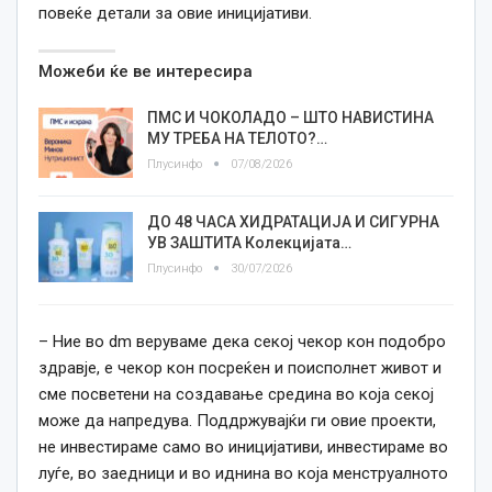
повеќе детали за овие иницијативи.
Можеби ќе ве интересира
ПМС И ЧОКОЛАДО – ШТО НАВИСТИНА
МУ ТРЕБА НА ТЕЛОТО?…
Плусинфо
07/08/2026
ДО 48 ЧАСА ХИДРАТАЦИЈА И СИГУРНА
УВ ЗАШТИТА Колекцијата…
Плусинфо
30/07/2026
– Ние во dm веруваме дека секој чекор кон подобро
здравје, е чекор кон посреќен и поисполнет живот и
сме посветени на создавање средина во која секој
може да напредува. Поддржувајќи ги овие проекти,
не инвестираме само во иницијативи, инвестираме во
луѓе, во заедници и во иднина во која менструалното