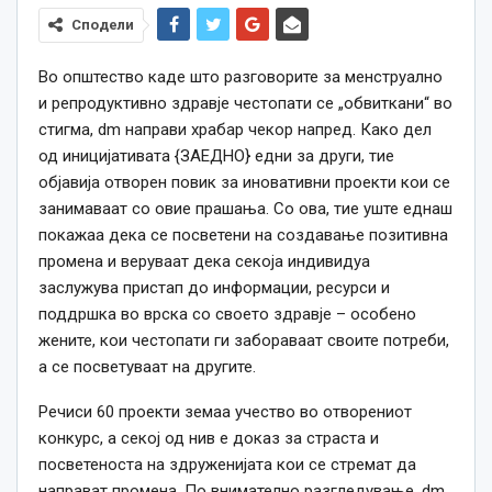
Сподели
Во општество каде што разговорите за менструално
и репродуктивно здравје честопати се „обвиткани“ во
стигма, dm направи храбар чекор напред. Како дел
од иницијативата {ЗАЕДНО} едни за други, тие
објавија отворен повик за иновативни проекти кои се
занимаваат со овие прашања. Со ова, тие уште еднаш
покажаа дека се посветени на создавање позитивна
промена и веруваат дека секоја индивидуа
заслужува пристап до информации, ресурси и
поддршка во врска со своето здравје – особено
жените, кои честопати ги забораваат своите потреби,
а се посветуваат на другите.
Речиси 60 проекти земаа учество во отворениот
конкурс, а секој од нив е доказ за страста и
посветеноста на здруженијата кои се стремат да
направат промена. По внимателно разгледување, dm