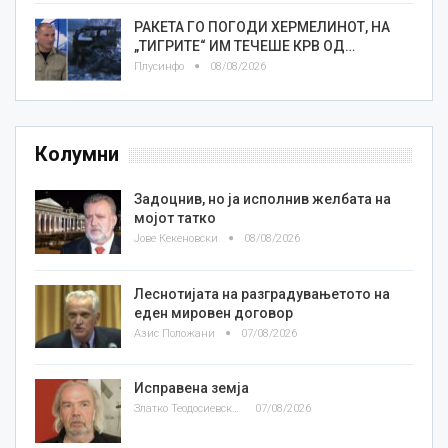
РАКЕТА ГО ПОГОДИ ХЕРМЕЛИНОТ, НА
„ТИГРИТЕ“ ИМ ТЕЧЕШЕ КРВ ОД…
Плусинфо
08/08/2026
Колумни
Задоцнив, но ја исполнив желбата на
мојот татко
Јове Кекеновски
08/08/2026
Леснотијата на разградувањетото на
еден мировен договор
Азис Положани
07/08/2026
Исправена земја
Златко Теодосиевски
07/08/2026