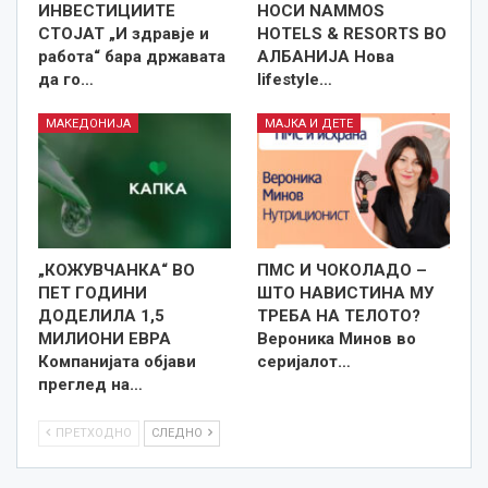
ИНВЕСТИЦИИТЕ
НОСИ NAMMOS
СТОЈАТ „И здравје и
HOTELS & RESORTS ВО
работа“ бара државата
АЛБАНИЈА Нова
да го…
lifestyle…
МАКЕДОНИЈА
МАЈКА И ДЕТЕ
„КОЖУВЧАНКА“ ВО
ПМС И ЧОКОЛАДО –
ПЕТ ГОДИНИ
ШТО НАВИСТИНА МУ
ДОДЕЛИЛА 1,5
ТРЕБА НА ТЕЛОТО?
МИЛИОНИ ЕВРА
Вероника Минов во
Компанијата објави
серијалот…
преглед на…
ПРЕТХОДНО
СЛЕДНО