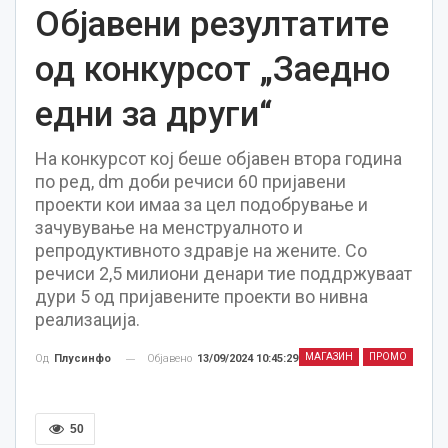
Објавени резултатите
од конкурсот „Заедно
едни за други“
На конкурсот кој беше објавен втора година
по ред, dm доби речиси 60 пријавени
проекти кои имаа за цел подобрување и
зачувување на менструалното и
репродуктивното здравје на жените. Со
речиси 2,5 милиони денари тие поддржуваат
дури 5 од пријавените проекти во нивна
реализација.
МАГАЗИН
ПРОМО
Објавено
13/09/2024 10:45:29
Од
Плусинфо
50