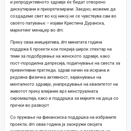
и репродуктивното здравје ќе бидат отворено
дискутирани и приоретизирани. Заедно, можеме да
создадеме свет во кој никој не се чувствува сам во
своето патување – изјави Кристина Дуранска,
маркетинг менаџер во dm.
Преку оваа иницијатива, dm минатата година
поддржа 6 проекти кои покрија широк спектар на
теми за подобрување на женското здравје, како
пост-породилна депресија, подигнување на свеста за
превентивни прегледи, здрав начин на исхрана и
редовна физичка активност, зајакнување на
менталното здравје, унапредување на квалитетот на
животот преку влијание врз менструалната
сиромаштија, како и поддршка за мајките на деца со
пречки во развојот.
Со пружање на финансиска поддршка на избраните
проекти, dm оваа година ја заокружи својата