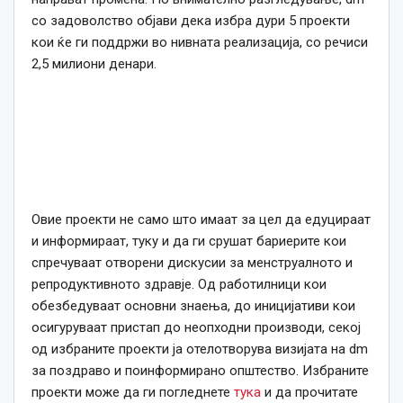
со задоволство објави дека избра дури 5 проекти
кои ќе ги поддржи во нивната реализација, со речиси
2,5 милиони денари.
Овие проекти не само што имаат за цел да едуцираат
и информираат, туку и да ги срушат бариерите кои
спречуваат отворени дискусии за менструалното и
репродуктивното здравје. Од работилници кои
обезбедуваат основни знаења, до иницијативи кои
осигуруваат пристап до неопходни производи, секој
од избраните проекти ја отелотворува визијата на dm
за поздраво и поинформирано општество. Избраните
проекти може да ги погледнете
тука
и да прочитате