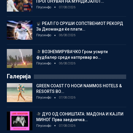
ПРОГОНУВАН НА МУНДИЈАЛОТ…
Плусинфо
07/08/2026
РЕАЛ ГО СРУШИ СОПСТВЕНИОТ РЕКОРД
За Диоманде ќе плати…
Плусинфо
06/08/2026
ВОЗНЕМИРУВАЧКО Гром усмрти
фудбалер среде натпревар во…
Плусинфо
06/08/2026
Галерија
GREEN COAST ГО НОСИ NAMMOS HOTELS &
RESORTS ВО…
Плусинфо
07/08/2026
ДУО ОД СОНИШТАТА: МАДОНА И КАЈЛИ
МИНОГ Прва заедничка…
Плусинфо
07/08/2026