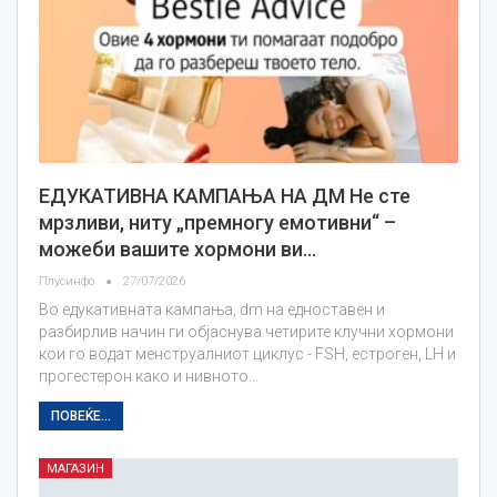
ЕДУКАТИВНА КАМПАЊА НА ДМ Не сте
мрзливи, ниту „премногу емотивни“ –
можеби вашите хормони ви…
Плусинфо
27/07/2026
Во едукативната кампања, dm на едноставен и
разбирлив начин ги објаснува четирите клучни хормони
кои го водат менструалниот циклус - FSH, естроген, LH и
прогестерон како и нивното…
ПОВЕЌЕ...
МАГАЗИН