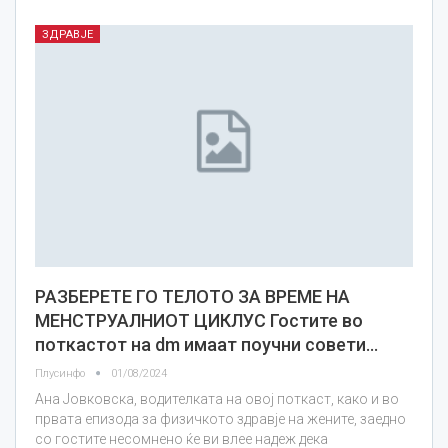
ЗДРАВЈЕ
РАЗБЕРЕТЕ ГО ТЕЛОТО ЗА ВРЕМЕ НА
МЕНСТРУАЛНИОТ ЦИКЛУС Гостите во
поткастот на dm имаат поучни совети…
Плусинфо
01/08/2024
Ана Јовковска, водителката на овој поткаст, како и во
првата епизода за физичкото здравје на жените, заедно
со гостите несомнено ќе ви влее надеж дека