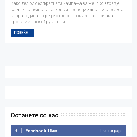
Како дел од сеопфатната кампања за женско здравје
која најголемиот дрогериски ланец ја започна ова лето,
втора година по ред е отворен повикот за пријава на
проекти за подобрување и…
ПОВЕЌЕ...
Останете со нас
Facebook
Likes
Like our page