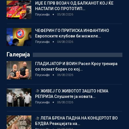
ИЏЕ Е ПРВ ВОЗАЧ ОД БАЛКАНОТ КОЈ ЌЕ
НАСТАПИ СО ПРОТОТИП…
Плусинфо
05/08/2026
ЧЕФЕРИН ГО ПРИТИСКА ИНФАНТИНО
Европските клубови би можеле…
Плусинфо
04/08/2026
Галерија
ГЛАДИЈАТОР И ВОИН Расел Кроу тренира
со познат борач со кој…
Плусинфо
06/08/2026
ЖИВЕЈ ГО ЖИВОТОТ ЗАШТО НЕМА
РЕПРИЗА Слушнете ја новата…
Плусинфо
06/08/2026
ЛЕПА БРЕНА ПАДНА НА КОНЦЕРТОТ ВО
БУДВА Реакцијата на…