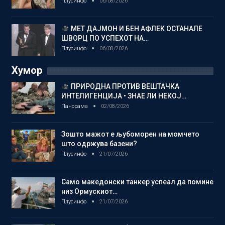
Плусинфо
06/08/2026
МЕТ ДАЈМОН И БЕН АФЛЕК ОСТАНАЛЕ
ШВОРЦ ПО УСПЕХОТ НА…
Плусинфо
06/08/2026
Хумор
ПРИРОДНА ПРОТИВ ВЕШТАЧКА
ИНТЕЛИГЕНЦИЈА • ЗНАЕ ЛИ НЕКОЈ…
Панорама
02/08/2026
Зошто мажот е љубоморен на момчето
што одржува базени?
Плусинфо
21/07/2026
Само македонски танкер успеал да помине
низ Ормускиот…
Плусинфо
21/07/2026