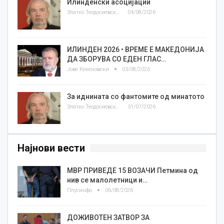
Илинденски асоцијации
Златко Теодосиевски
04/08/2026
ИЛИНДЕН 2026 • ВРЕМЕ Е МАКЕДОНИЈА
ДА ЗБОРУВА СО ЕДЕН ГЛАС…
Јове Кекеновски
03/08/2026
За иднината со фантомите од минатото
Златко Теодосиевски
31/07/2026
Најнови вести
МВР ПРИВЕДЕ 15 ВОЗАЧИ Петмина од
нив се малолетници и…
Плусинфо
06/08/2026
ДОЖИВОТЕН ЗАТВОР ЗА