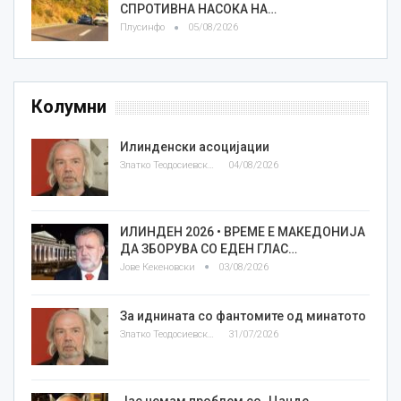
СПРОТИВНА НАСОКА НА…
Плусинфо
05/08/2026
Колумни
Илинденски асоцијации
Златко Теодосиевски
04/08/2026
ИЛИНДЕН 2026 • ВРЕМЕ Е МАКЕДОНИЈА
ДА ЗБОРУВА СО ЕДЕН ГЛАС…
Јове Кекеновски
03/08/2026
За иднината со фантомите од минатото
Златко Теодосиевски
31/07/2026
Јас немам проблем со „Цанде