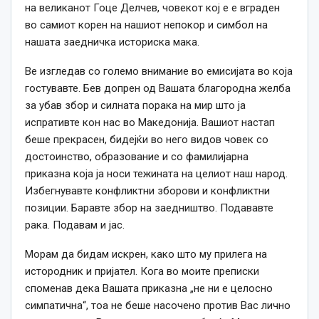
на великанот Гоце Делчев, човекот кој е е вграден
во самиот корен на нашиот непокор и симбол на
нашата заедничка историска мака.
Ве изгледав со големо внимание во емисијата во која
гостувавте. Бев допрен од Вашата благородна желба
за убав збор и силната порака на мир што ја
испративте кон нас во Македонија. Вашиот настап
беше прекрасен, бидејќи во него видов човек со
достоинство, образование и со фамилијарна
приказна која ја носи тежината на целиот наш народ.
Избегнувавте конфликтни зборови и конфликтни
позиции. Баравте збор на заедништво. Подававте
рака. Подавам и јас.
Морам да бидам искрен, како што му прилега на
истородник и пријател. Кога во моите преписки
споменав дека Вашата приказна „не ни е целосно
симпатична“, тоа не беше насочено против Вас лично