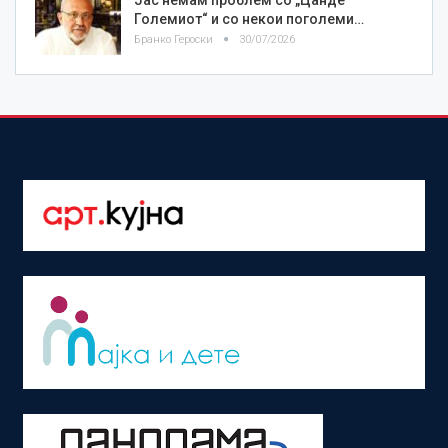
Големиот“ и со некои поголеми…
Бранко Героски
30/07/2026