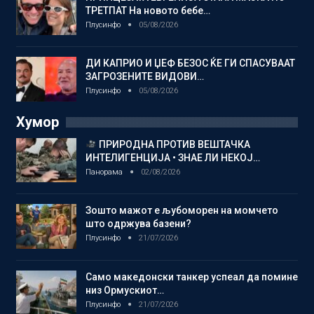
ТРЕТПАТ На новото бебе…
Плусинфо
05/08/2026
ДИ КАПРИО И ЏЕФ БЕЗОС ЌЕ ГИ СПАСУВААТ
ЗАГРОЗЕНИТЕ ВИДОВИ…
Плусинфо
05/08/2026
Хумор
ПРИРОДНА ПРОТИВ ВЕШТАЧКА
ИНТЕЛИГЕНЦИЈА • ЗНАЕ ЛИ НЕКОЈ…
Панорама
02/08/2026
Зошто мажот е љубоморен на момчето
што одржува базени?
Плусинфо
21/07/2026
Само македонски танкер успеал да помине
низ Ормускиот…
Плусинфо
21/07/2026