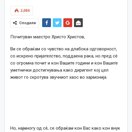
2,084
Сподели
Почитуван маестро Христо Христов,
Ви се обраќам со чувство на длабока одговорност,
со искрено пријателство, поддаена рака, но пред сè
со огромна почит и кон Вашите години и кон Вашите
уметнички достигнувања како диригент кој цел
живот го скротува звучниот хаос во хармонија.
Но, најмногу од сè, се обраќам кон Вас како кон внук