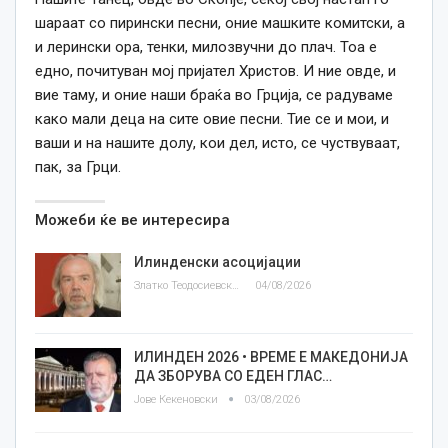
шараат со пирински песни, оние машките комитски, а
и лерински ора, тенки, милозвучни до плач. Тоа е
едно, почитуван мој пријател Христов. И ние овде, и
вие таму, и оние наши браќа во Грција, се радуваме
како мали деца на сите овие песни. Тие се и мои, и
ваши и на нашите долу, кои дел, исто, се чуствуваат,
пак, за Грци.
Можеби ќе ве интересира
Илинденски асоцијации
Златко Теодосиевски
04/08/2026
ИЛИНДЕН 2026 • ВРЕМЕ Е МАКЕДОНИЈА
ДА ЗБОРУВА СО ЕДЕН ГЛАС…
Јове Кекеновски
03/08/2026