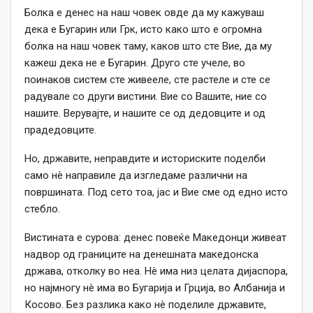
Болка е денес на наш човек овде да му кажуваш
дека е Бугарин или Грк, исто како што е огромна
болка на наш човек таму, каков што сте Вие, да му
кажеш дека не е Бугарин. Друго сте учеле, во
поинаков систем сте живееле, сте растеле и сте се
радувале со други вистини. Вие со Вашите, ние со
нашите. Верувајте, и нашите се од дедовците и од
прадедовците.
Но, државите, неправдите и историските поделби
само нè направиле да изгледаме различни на
површината. Под сето тоа, јас и Вие сме од едно исто
стебло.
Вистината е сурова: денес повеќе Македонци живеат
надвор од границите на денешната македонска
држава, отколку во неа. Нè има низ целата дијаспора,
но најмногу нè има во Бугарија и Грција, во Албанија и
Косово. Без разлика како нè поделиле државите,