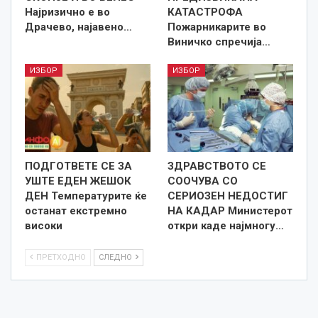
Најризично е во
КАТАСТРОФА
Драчево, најавено…
Пожарникарите во
Виничко спречија…
ИЗБОР
ИЗБОР
ПОДГОТВЕТЕ СЕ ЗА
ЗДРАВСТВОТО СЕ
УШТЕ ЕДЕН ЖЕШОК
СООЧУВА СО
ДЕН Температурите ќе
СЕРИОЗЕН НЕДОСТИГ
останат екстремно
НА КАДАР Министерот
високи
откри каде најмногу…
ПРЕТХОДНО
СЛЕДНО