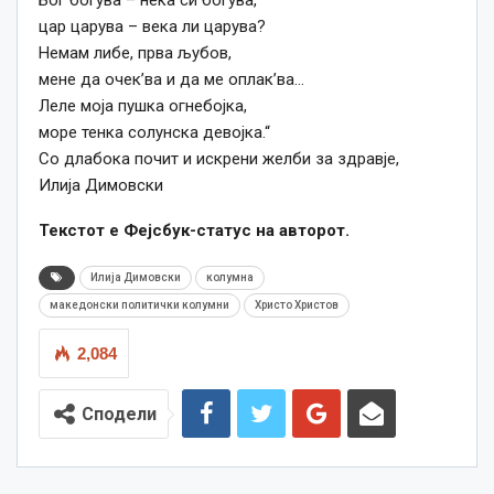
Бог богува – нека си богува,
цар царува – века ли царува?
Немам либе, прва љубов,
мене да очек’ва и да ме оплак’ва…
Леле моја пушка огнебојка,
море тенка солунска девојка.“
Со длабока почит и искрени желби за здравје,
Илија Димовски
Текстот е Фејсбук-статус на авторот.
Илија Димовски
колумна
македонски политички колумни
Христо Христов
2,084
Сподели