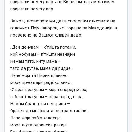
пријатели помеѓу нас. Јас Ви велам, сакам да имам
пријатели помеѓу вас.
За крај, дозволете ми да ги споделам стиховите на
големиот Пеју Јаворов, кој гореше за Македонија, а
посветено на Вашиот славен дедо.
„Ден денувам – к’тишта потајни,
ноќ ноќувам – п’тишта незнајни.
Немам тато, ниту мама –
тато да ругае, мама да ридае…
Леле моја ти Пирин планино,
море црно цариградско вино.
С’ враг врагувам – мера според мера,
с’ благ благувам – вера зарад вера.
Немам братец, ни сестрица –
братец да ме фали, а сестра да жали…
Леле моја сабја халосија,
море љута одринска ракија.