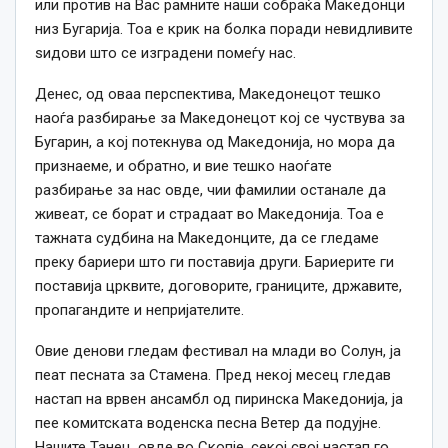
или против на Вас рамните наши собраќа Македонци
низ Бугарија. Тоа е крик на болка поради невидливите
ѕидови што се изградени помеѓу нас.
Денес, од оваа перспектива, Македонецот тешко
наоѓа разбирање за Македонецот кој се чуствува за
Бугарин, а кој потекнува од Македонија, но мора да
признаеме, и обратно, и вие тешко наоѓате
разбирање за нас овде, чии фамилии останале да
живеат, се борат и страдаат во Македонија. Тоа е
тажната судбина на Македонците, да се гледаме
преку бариери што ги поставија други. Бариерите ги
поставија црквите, договорите, границите, државите,
пропагандите и непријателите.
Овие денови гледам фестивал на млади во Солун, ја
пеат песната за Стамена. Пред некој месец гледав
настап на врвен ансамбл од пиринска Македонија, ја
пее комитската воденска песна Ветер да подујне.
Нашите Танец, овде во Скопје, секој свој настап го