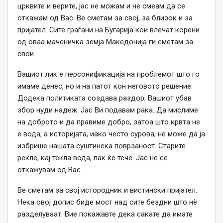
црквите и верите, јас не можам и не смеам да се
откажам од Вас. Ве сметам за свој, за близок и за
пријател. Сите граѓани на Бугарија кои влечат корени
од оваа маченичка земја Македонија ги сметам за
свои.
Вашиот лик е персонификација на проблемот што го
имаме денес, но и на патот кон неговото решение.
Додека политиката создава раздор, Вашиот убав
збор нуди надеж. Јас Ви подавам рака. Да мислиме
на доброто и да правиме добро, затоа што крвта не
е вода, а историјата, иако често сурова, не може да ја
избрише нашата суштинска поврзаност. Старите
рекле, кај текла вода, пак ќе тече. Јас не се
откажувам од Вас.
Ве сметам за свој истородник и вистински пријател.
Нека овој допис биде мост над сите бездни што нè
разделуваат. Вие покажавте дека сакате да имате