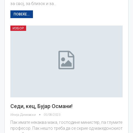
за свој, за близок и за…
ПОВЕЌЕ...
ИЗБОР
Седи, кец, Бујар Османи!
Илија Димовски
05/08/2023
Пак имате некаква мака, господине министер, па глумите
професор. Пак нешто треба да се скрие од македонскиот