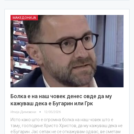
МАКЕДОНИЈА
Болка е на наш човек денес овде да му
кажуваш дека е Бугарин или Грк
Илија Димовски
12/05/2026
Исто како што е огромна болка на наш човек што е
таму, господине Христо Христов, да му кажуваш дека не
е Бугарин. Јас сепак не се откажувам од вас, ве сметам