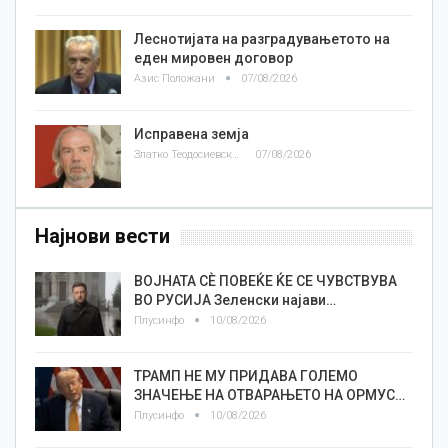
Леснотијата на разградувањетото на
еден мировен договор
Азис Положани
07/08/2026
Исправена земја
Златко Теодосиевски
07/08/2026
Најнови вести
ВОЈНАТА СЀ ПОВЕЌЕ ЌЕ СЕ ЧУВСТВУВА
ВО РУСИЈА Зеленски најави…
Плусинфо
10/08/2026
ТРАМП НЕ МУ ПРИДАВА ГОЛЕМО
ЗНАЧЕЊЕ НА ОТВАРАЊЕТО НА ОРМУС…
Плусинфо
10/08/2026