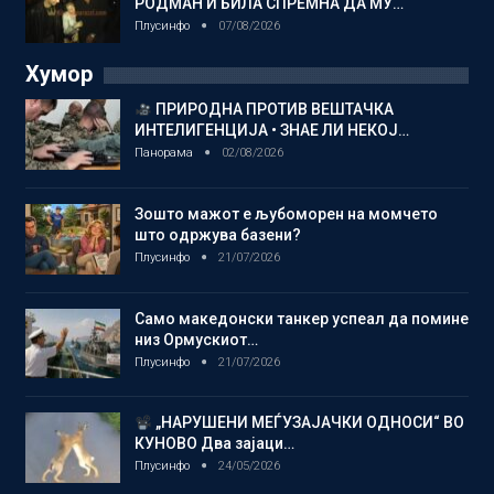
РОДМАН И БИЛА СПРЕМНА ДА МУ…
Плусинфо
07/08/2026
Хумор
ПРИРОДНА ПРОТИВ ВЕШТАЧКА
ИНТЕЛИГЕНЦИЈА • ЗНАЕ ЛИ НЕКОЈ…
Панорама
02/08/2026
Зошто мажот е љубоморен на момчето
што одржува базени?
Плусинфо
21/07/2026
Само македонски танкер успеал да помине
низ Ормускиот…
Плусинфо
21/07/2026
„НАРУШЕНИ МЕЃУЗАЈАЧКИ ОДНОСИ“ ВО
КУНОВО Два зајаци…
Плусинфо
24/05/2026