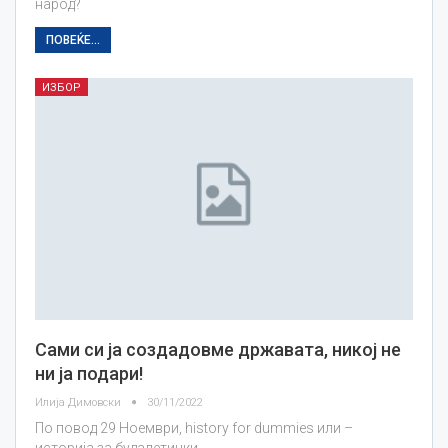
народ?
ПОВЕЌЕ...
ИЗБОР
Сами си ја создадовме државата, никој не
ни ја подари!
Илија Димовски
30/11/2022
По повод 29 Ноември, history for dummies или –
историја за будалетинки.