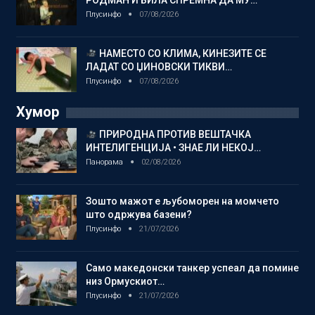
РОДМАН И БИЛА СПРЕМНА ДА МУ…
Плусинфо
07/08/2026
НАМЕСТО СО КЛИМА, КИНЕЗИТЕ СЕ
ЛАДАТ СО ЏИНОВСКИ ТИКВИ…
Плусинфо
07/08/2026
Хумор
ПРИРОДНА ПРОТИВ ВЕШТАЧКА
ИНТЕЛИГЕНЦИЈА • ЗНАЕ ЛИ НЕКОЈ…
Панорама
02/08/2026
Зошто мажот е љубоморен на момчето
што одржува базени?
Плусинфо
21/07/2026
Само македонски танкер успеал да помине
низ Ормускиот…
Плусинфо
21/07/2026