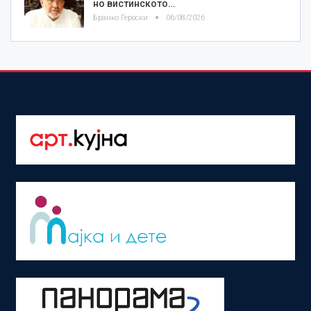
но вистинското…
Бранко Героски
06/08/2026