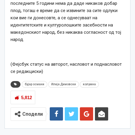
последните 5 години нема да даде никаков добар
плод, тогаш е време да се извините за сите одлуки
кои вие ги донесовте, а се однесуваат на
идентитетските и културолошките засебности на
македонскиот народ, без никаква согласност од тој
народ.
(Фејсбук статус на авторот, насловот и поднасловот
се редакциски)
бујар османи
Илија Димовски
колумна
5,812
Сподели