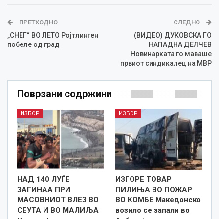
ПРЕТХОДНО
СЛЕДНО
„СНЕГ“ ВО ЛЕТО Ројтлинген
(ВИДЕО) ДУКОВСКА ГО
побеле од град
НАПАДНА ДЕЛЧЕВ
Новинарката го маваше
првиот синдикалец на МВР
Поврзани содржини
ИЗБОР
ИЗБОР
НАД 140 ЛУЃЕ
ИЗГОРЕ ТОВАР
ЗАГИНАА ПРИ
ПИЛИЊА ВО ПОЖАР
МАСОВНИОТ ВЛЕЗ ВО
ВО КОМБЕ Македонско
СЕУТА И ВО МАЛИЉА
возило се запали во