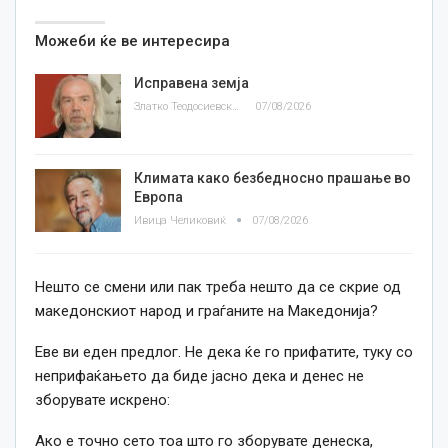
Можеби ќе ве интересира
Исправена земја
Златко Теодосиевски
07/08/2026
Климата како безбедносно прашање во
Европа
Ивица Челиковиќ
07/08/2026
Нешто се смени или пак треба нешто да се скрие од
македонскиот народ и граѓаните на Македонија?
Еве ви еден предлог. Не дека ќе го прифатите, туку со
неприфаќањето да биде јасно дека и денес не
зборувате искрено:
Ако е точно сето тоа што го зборувате денеска,