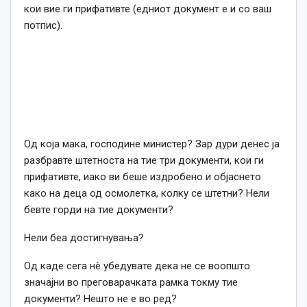
кои вие ги прифативте (едниот документ е и со ваш
потпис).
Од која мака, господине министер? Зар дури денес ја
разбравте штетноста на тие три документи, кои ги
прифативте, иако ви беше издробено и објаснето
како на деца од осмолетка, колку се штетни? Нели
бевте горди на тие документи?
Нели беа достигнувања?
Од каде сега нè убедувате дека не се воопшто
значајни во преговарачката рамка токму тие
документи? Нешто не е во ред?