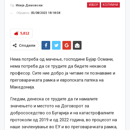
ИЗБОР
КОЛУМНИ
Од
Илија Димовски
Објавено
05/08/2023 18:18:58
5,812
Сподели
Нема потреба од мачење, господине Бујар Османи,
нема потреба да се трудите да бидете некаков
професор. Сите ние добро ја читаме ги познаваме и
преговарачката рамка и европската патека на
Македонија.
Гледам, денеска се трудите да ги намалите
значењето и местото на Договорот за
добрососедство со Бугарија и на катастрофалните
протоколи од 2019 и од 2022 година, во процесот на
наше зачленување во ЕУ и во преговарачката рамка,