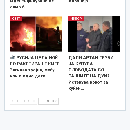
Идентификувани се
Албанија
само 6…
СВЕТ
ИЗБОР
РУСИЈА ЦЕЛА НОЌ
ДАЛИ АРТАН ГРУБИ
ГО РАКЕТИРАШЕ КИЕВ
ЈА КУПУВА
Загинаа тројца, меѓу
СЛОБОДАТА СО
кои и едно дете
ТАЈНИТЕ НА ДУИ?
Истекува рокот за
куќен…
ПРЕТХОДНО
СЛЕДНО