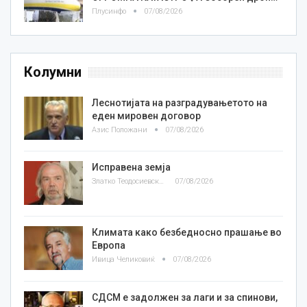
Плусинфо
07/08/2026
Колумни
Леснотијата на разградувањетото на
еден мировен договор
Азис Положани
07/08/2026
Исправена земја
Златко Теодосиевски
07/08/2026
Климата како безбедносно прашање во
Европа
Ивица Челиковиќ
07/08/2026
СДСМ е задолжен за лаги и за спинови,