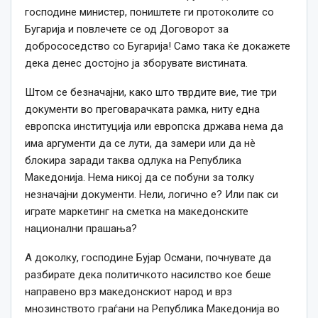
господине министер, поништете ги протоколите со
Бугарија и повлечете се од Договорот за
добрососедство со Бугарија! Само така ќе докажете
дека денес достојно ја зборувате вистината.
Штом се безначајни, како што тврдите вие, тие три
документи во преговарачката рамка, ниту една
европска институција или европска држава нема да
има аргументи да се лути, да замери или да нè
блокира заради таква одлука на Република
Македонија. Нема никој да се побуни за толку
незначајни документи. Нели, логично е? Или пак си
играте маркетинг на сметка на македонските
национални прашања?
А доколку, господине Бујар Османи, почнувате да
разбирате дека политичкото насилство кое беше
направено врз македонскиот народ и врз
мнозинството граѓани на Република Македонија во