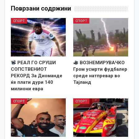
Поврзани содржини
СПОРТ
СПОРТ
РЕАЛ ГО СРУШИ
ВОЗНЕМИРУВАЧКО
СОПСТВЕНИОТ
Гром усмрти фудбалер
РЕКОРД За Диоманде
среде натпревар во
ќе плати дури 140
Тајланд
милиони евра
СПОРТ
СПОРТ