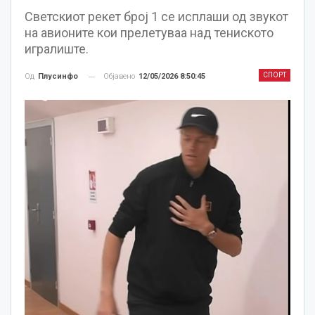
Светскиот рекет број 1 се исплаши од звукот
на авионите кои прелетуваа над тениското
игралиште.
СПОРТ
Објавено
12/05/2026 8:50:45
Од
Плусинфо