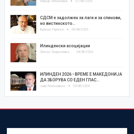
Ивица Челиковиќ
07/08/2026
СДСМ е задолжен за лаги и за спинови,
но вистинското…
Бранко Героски
06/08/2026
Илинденски асоцијации
Златко Теодосиевски
04/08/2026
ИЛИНДЕН 2026 • ВРЕМЕ Е МАКЕДОНИЈА
ДА ЗБОРУВА СО ЕДЕН ГЛАС…
Јове Кекеновски
03/08/2026