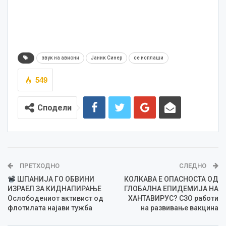
звук на авиони
Јаник Синер
се исплаши
549
Сподели
ПРЕТХОДНО
СЛЕДНО
ШПАНИЈА ГО ОБВИНИ
КОЛКАВА Е ОПАСНОСТА ОД
ИЗРАЕЛ ЗА КИДНАПИРАЊЕ
ГЛОБАЛНА ЕПИДЕМИЈА НА
Oслободениот активист од
ХАНТАВИРУС? СЗО работи
флотилата најави тужба
на развивање вакцина