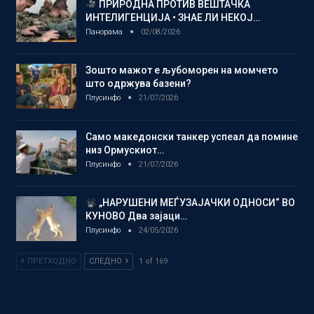
ПРИРОДНА ПРОТИВ ВЕШТАЧКА
ИНТЕЛИГЕНЦИЈА • ЗНАЕ ЛИ НЕКОЈ…
Панорама
02/08/2026
Зошто мажот е љубоморен на момчето
што одржува базени?
Плусинфо
21/07/2026
Само македонски танкер успеал да помине
низ Ормускиот…
Плусинфо
21/07/2026
„НАРУШЕНИ МЕЃУЗАЈАЧКИ ОДНОСИ“ ВО
КУНОВО Два зајаци…
Плусинфо
24/05/2026
ПРЕТХОДНО
СЛЕДНО
1 of 169