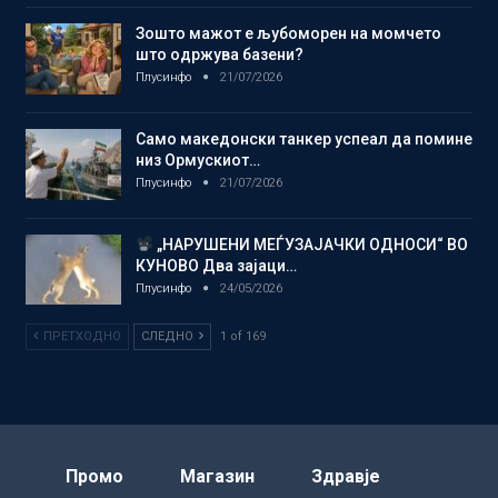
Зошто мажот е љубоморен на момчето
што одржува базени?
Плусинфо
21/07/2026
Само македонски танкер успеал да помине
низ Ормускиот…
Плусинфо
21/07/2026
„НАРУШЕНИ МЕЃУЗАЈАЧКИ ОДНОСИ“ ВО
КУНОВО Два зајаци…
Плусинфо
24/05/2026
ПРЕТХОДНО
СЛЕДНО
1 of 169
Промо
Магазин
Здравје