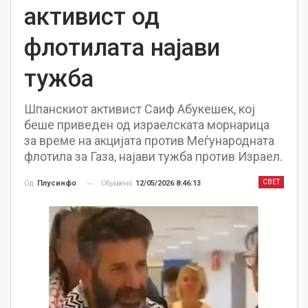
активист од
флотилата најави
тужба
Шпанскиот активист Саиф Абукешек, кој
беше приведен од израелската морнарица
за време на акцијата против Меѓународната
флотила за Газа, најави тужба против Израел.
СВЕТ
Објавено
12/05/2026 8:46:13
Од
Плусинфо