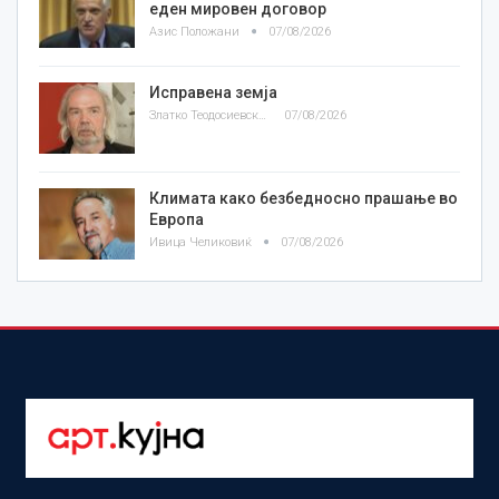
еден мировен договор
Азис Положани
07/08/2026
Исправена земја
Златко Теодосиевски
07/08/2026
Климата како безбедносно прашање во
Европа
Ивица Челиковиќ
07/08/2026