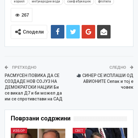
израел
меѓународни води
саиф абукешек
флотила
267
Сподели
ПРЕТХОДНО
СЛЕДНО
РАСМУСЕН ПОВИКА ДА СЕ
СИНЕР СЕ ИСПЛАШИ ОД
СОЗДАДЕ НОВ СОЈУЗ НА
АВИОНИТЕ Сепак и тој е
ДЕМОКРАТСКИ НАЦИИ Би
човек
се викал Д7 и би можел да
им се спротивстави на САД
Поврзани содржини
ИЗБОР
СВЕТ