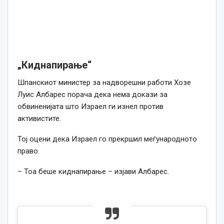
„Киднапирање“
Шпанскиот министер за надворешни работи Хозе
Луис Албарес порача дека нема докази за
обвиненијата што Израел ги изнел против
активистите.
Тој оцени дека Израел го прекршил меѓународното
право.
– Тоа беше киднапирање – изјави Албарес.