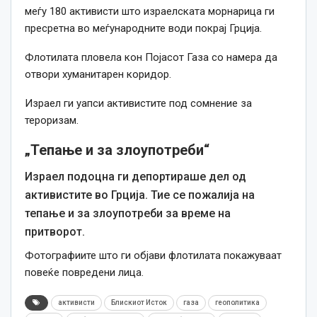
меѓу 180 активисти што израелската морнарица ги
пресретна во меѓународните води покрај Грција.
Флотилата пловела кон Појасот Газа со намера да
отвори хуманитарен коридор.
Израел ги уапси активистите под сомнение за
тероризам.
„Тепање и за злоупотреби“
Израел подоцна ги депортираше дел од
активистите во Грција.
Тие се пожалија на
тепање и за злоупотреби за време на
притворот.
Фотографиите што ги објави флотилата покажуваат
повеќе повредени лица.
активисти
Блискиот Исток
газа
геополитика