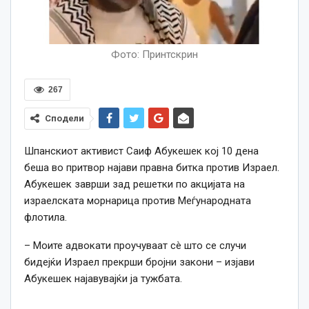
Фото: Принтскрин
267
Сподели
Шпанскиот активист Саиф Абукешек кој 10 дена
беша во притвор најави правна битка против Израел.
Абукешек заврши зад решетки по акцијата на
израелската морнарица против Меѓународната
флотила.
– Моите адвокати проучуваат сè што се случи
бидејќи Израел прекрши бројни закони – изјави
Абукешек најавувајќи ја тужбата.