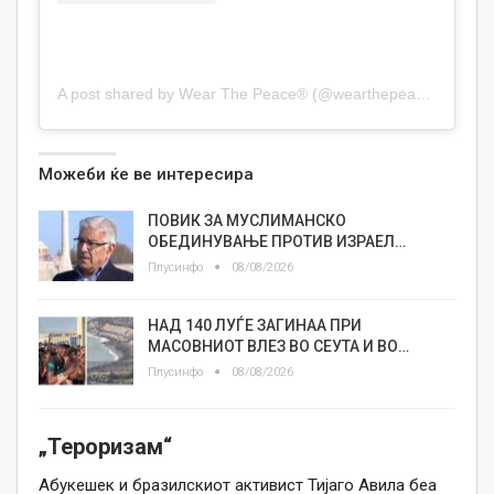
A post shared by Wear The Peace® (@wearthepeace)
Можеби ќе ве интересира
ПОВИК ЗА МУСЛИМАНСКО
ОБЕДИНУВАЊЕ ПРОТИВ ИЗРАЕЛ…
Плусинфо
08/08/2026
НАД 140 ЛУЃЕ ЗАГИНАА ПРИ
МАСОВНИОТ ВЛЕЗ ВО СЕУТА И ВО…
Плусинфо
08/08/2026
„Тероризам“
Абукешек и бразилскиот активист Тијаго Авила беа