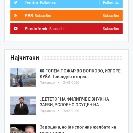
Twitter
Followers
Follow Us
RSS
Subscribe
Subscribe
Plusinfomk
Subscribe
Subscribe
Најчитани
ГОЛЕМ ПОЖАР ВО ВОЛКОВО, ИЗГОРЕ
КУЌА Повреден е еден…
Плусинфо
08/08/2026
„ДЕТЕТО“ НА ФИЛИПЧЕ Е ВНУК НА
ЗАЕВИ, УСЛОВНО ОСУДЕН НА…
Плусинфо
08/08/2026
Задоцнив, но ја исполнив желбата на
мојот татко