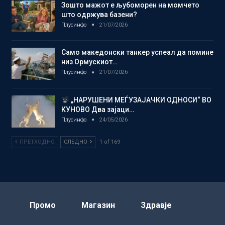
Зошто мажот е љубоморен на момчето
што одржува базени?
Плусинфо
21/07/2026
Само македонски танкер успеал да помине
низ Ормускиот…
Плусинфо
21/07/2026
„НАРУШЕНИ МЕЃУЗАЈАЧКИ ОДНОСИ“ ВО
КУНОВО Два зајаци…
Плусинфо
24/05/2026
ПРЕТХОДНО
СЛЕДНО
1 of 169
Промо
Магазин
Здравје