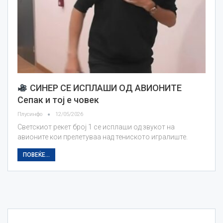
СИНЕР СЕ ИСПЛАШИ ОД АВИОНИТЕ
Сепак и тој е човек
Плусинфо
12/05/2026
Светскиот рекет број 1 се исплаши од звукот на
авионите кои прелетуваа над тениското игралиште.
ПОВЕЌЕ...