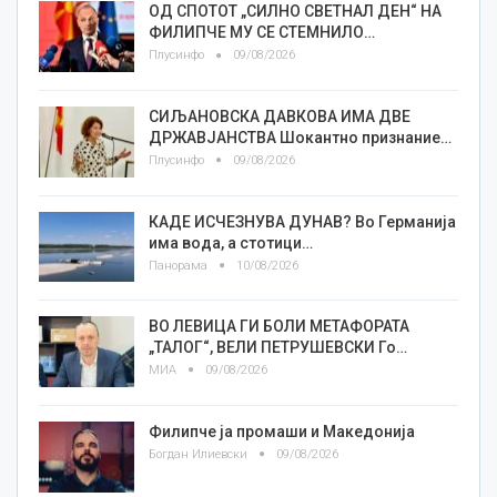
ОД СПОТОТ „СИЛНО СВЕТНАЛ ДЕН“ НА
ФИЛИПЧЕ МУ СЕ СТЕМНИЛО…
Плусинфо
09/08/2026
СИЉАНОВСКА ДАВКОВА ИМА ДВЕ
ДРЖАВЈАНСТВА Шокантно признание…
Плусинфо
09/08/2026
КАДЕ ИСЧЕЗНУВА ДУНАВ? Во Германија
има вода, а стотици…
Панорама
10/08/2026
ВО ЛЕВИЦА ГИ БОЛИ МЕТАФОРАТА
„ТАЛОГ“, ВЕЛИ ПЕТРУШЕВСКИ Го…
МИА
09/08/2026
Филипче ја промаши и Македонија
Богдан Илиевски
09/08/2026