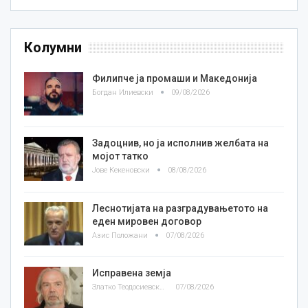
Колумни
Филипче ја промаши и Македонија
Богдан Илиевски
09/08/2026
Задоцнив, но ја исполнив желбата на
мојот татко
Јове Кекеновски
08/08/2026
Леснотијата на разградувањетото на
еден мировен договор
Азис Положани
07/08/2026
Исправена земја
Златко Теодосиевски
07/08/2026