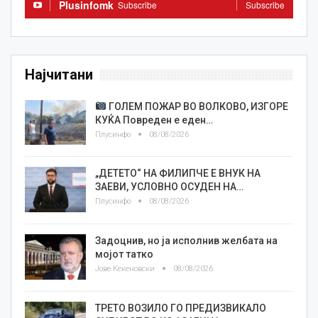
Plusinfomk
Subscribe
Subscribe
Најчитани
ГОЛЕМ ПОЖАР ВО ВОЛКОВО, ИЗГОРЕ
КУЌА Повреден е еден…
Плусинфо
08/08/2026
„ДЕТЕТО“ НА ФИЛИПЧЕ Е ВНУК НА
ЗАЕВИ, УСЛОВНО ОСУДЕН НА…
Плусинфо
08/08/2026
Задоцнив, но ја исполнив желбата на
мојот татко
Јове Кекеновски
08/08/2026
ТРЕТО ВОЗИЛО ГО ПРЕДИЗВИКАЛО