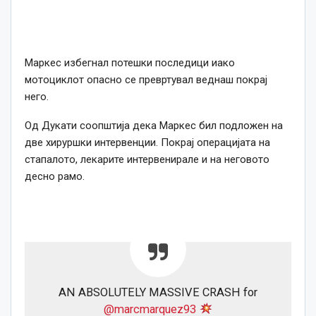
Маркес избегнал потешки последици иако
мотоциклот опасно се превртувал веднаш покрај
него.
Од Дукати соопштија дека Маркес бил подложен на
две хируршки интервенции. Покрај операцијата на
стапалото, лекарите интервенирале и на неговото
десно рамо.
AN ABSOLUTELY MASSIVE CRASH for
@marcmarquez93