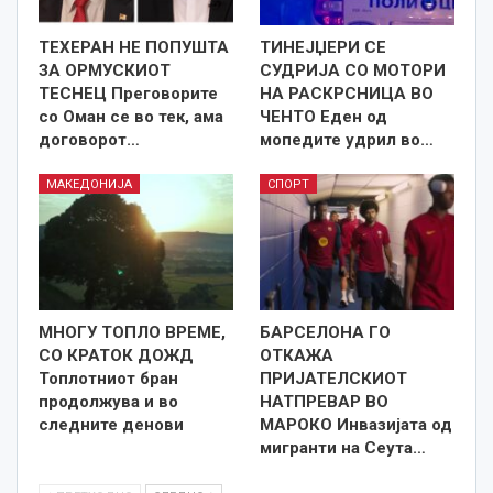
ТЕХЕРАН НЕ ПОПУШТА
ТИНЕЈЏЕРИ СЕ
ЗА ОРМУСКИОТ
СУДРИЈА СО МОТОРИ
ТЕСНЕЦ Преговорите
НА РАСКРСНИЦА ВО
со Оман се во тек, ама
ЧЕНТО Еден од
договорот…
мопедите удрил во…
МАКЕДОНИЈА
СПОРТ
МНОГУ ТОПЛО ВРЕМЕ,
БАРСЕЛОНА ГО
СО КРАТОК ДОЖД
ОТКАЖА
Топлотниот бран
ПРИЈАТЕЛСКИОТ
продолжува и во
НАТПРЕВАР ВО
следните денови
МАРОКО Инвазијата од
мигранти на Сеута…