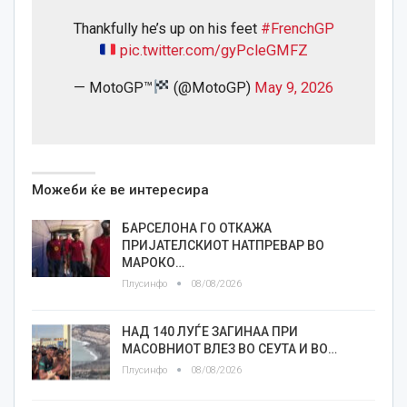
Thankfully he’s up on his feet
#FrenchGP
pic.twitter.com/gyPcleGMFZ
— MotoGP™
(@MotoGP)
May 9, 2026
Можеби ќе ве интересира
БАРСЕЛОНА ГО ОТКАЖА
ПРИЈАТЕЛСКИОТ НАТПРЕВАР ВО
МАРОКО…
Плусинфо
08/08/2026
НАД 140 ЛУЃЕ ЗАГИНАА ПРИ
МАСОВНИОТ ВЛЕЗ ВО СЕУТА И ВО…
Плусинфо
08/08/2026