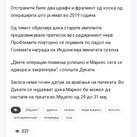
Отстранети биле два шрафа и фрагмент од коска од
операцијата што ја имал во 2019 година.
Од тимот објаснија дека старите импланти
предизвикувале притисок врз радијалниот нерв.
Проблемите повторно се појавиле по падот на
Големата награда на Индонезија минатата сезона.
„Двете операции поминаа успешно и Маркес сега се
одмора и закрепнува“, соопшти Дукати.
Засега нема точен датум за враќање на патеката. Во
Дукати се надеваат дека Маркес би можел да
настапи на трката во Муџело од 29 до 31 мај.
„Муџело“
дукати
ле ман
марк маркес
мото гп
мотоциклизам
операција
пад
337