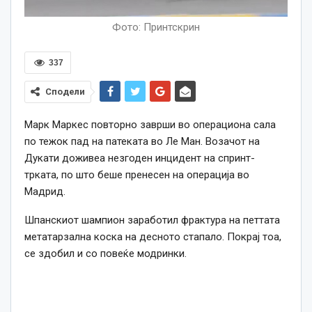
Фото: Принтскрин
337
Сподели
Марк Маркес повторно заврши во операциона сала
по тежок пад на патеката во Ле Ман. Возачот на
Дукати доживеа незгоден инцидент на спринт-
трката, по што беше пренесен на операција во
Мадрид.
Шпанскиот шампион заработил фрактура на петтата
метатарзална коска на десното стапало. Покрај тоа,
се здобил и со повеќе модринки.