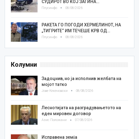
СУДИРОТ ВО КОЈ ЗАГИНА…
Плусинфо
08/08/2026
РАКЕТА ГО ПОГОДИ ХЕРМЕЛИНОТ, НА
„ТИГРИТЕ“ ИМ ТЕЧЕШЕ КРВ ОД…
Плусинфо
08/08/2026
Колумни
Задоцнив, но ја исполнив желбата на
мојот татко
Јове Кекеновски
08/08/2026
Леснотијата на разградувањетото на
еден мировен договор
Азис Положани
07/08/2026
Исправена земја