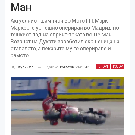
Ман
Актуелниот шампион во Мото ГП, Марк
Маркес, е успешно опериран во Мадрид по
тешкиот пад на спринт-трката во Ле Ман.
Возачот на Дукати заработил скршеница на
стапалото, а лекарите му го оперирале и
рамото.
СПОРТ
ИЗБОР
Објавено
12/05/2026 13:16:01
Од
Плусинфо