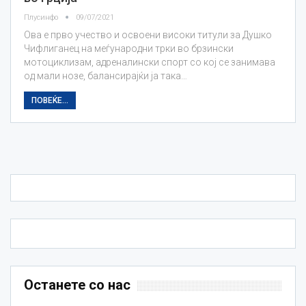
Плусинфо
09/07/2021
Ова е прво учество и освоени високи титули за Душко
Чифлиганец на меѓународни трки во брзински
мотоциклизам, адреналински спорт со кој се занимава
од мали нозе, балансирајќи ја така…
ПОВЕЌЕ...
Останете со нас