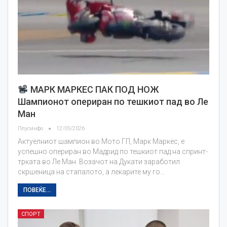
МАРК МАРКЕС ПАК ПОД НОЖ
Шампионот опериран по тешкиот пад во Ле
Ман
Плусинфо
12/05/2026
Актуелниот шампион во Мото ГП, Марк Маркес, е
успешно опериран во Мадрид по тешкиот пад на спринт-
трката во Ле Ман. Возачот на Дукати заработил
скршеница на стапалото, а лекарите му го…
ПОВЕЌЕ...
СПОРТ