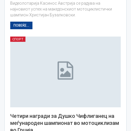
Видеолотарија Касинос Австрија се радува на
најновиот успех на македонскиот мотоциклистички
шампион Христијан Бузалковски.
ПОВЕЌЕ...
СПОРТ
Четири награди за Душко Чифлиганец на
меѓународен шампионат во мотоциклизам
во Грција