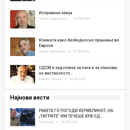
Исправена земја
Златко Теодосиевски
07/08/2026
Климата како безбедносно прашање во
Европа
Ивица Челиковиќ
07/08/2026
СДСМ е задолжен за лаги и за спинови,
но вистинското…
Бранко Героски
06/08/2026
Најнови вести
РАКЕТА ГО ПОГОДИ ХЕРМЕЛИНОТ, НА
„ТИГРИТЕ“ ИМ ТЕЧЕШЕ КРВ ОД…
Плусинфо
08/08/2026