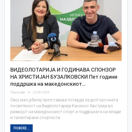
ВИДЕОЛОТАРИЈА И ГОДИНАВА СПОНЗОР
НА ХРИСТИЈАН БУЗАЛКОВСКИ Пет години
поддршка на македонскиот…
Плусинфо
25/02/2026
Овој мал јубилеј претставува потврда за долгорочната
посветеност на Видеолотарија Касинос Австрија во
развојот на македонскиот спорт и поддршката на млади
и талентирани спортисти.
ПОВЕЌЕ...