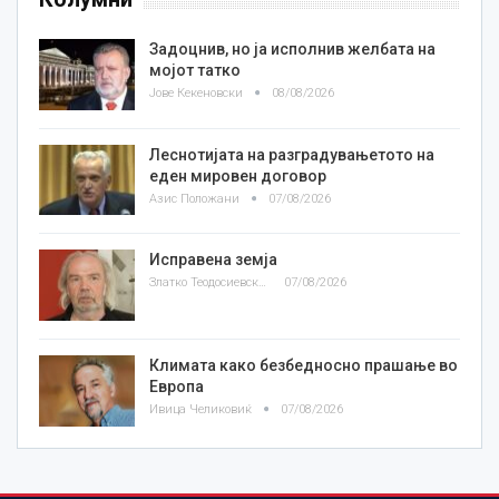
Задоцнив, но ја исполнив желбата на
мојот татко
Јове Кекеновски
08/08/2026
Леснотијата на разградувањетото на
еден мировен договор
Азис Положани
07/08/2026
Исправена земја
Златко Теодосиевски
07/08/2026
Климата како безбедносно прашање во
Европа
Ивица Челиковиќ
07/08/2026