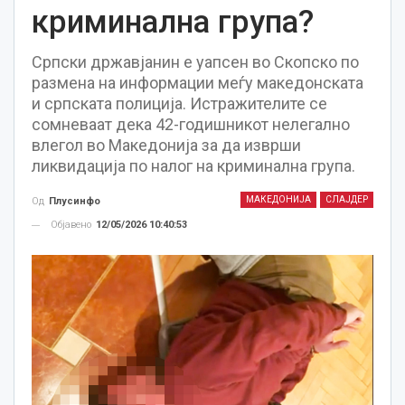
криминална група?
Српски државјанин е уапсен во Скопско по
размена на информации меѓу македонската
и српската полиција. Истражителите се
сомневаат дека 42-годишникот нелегално
влегол во Македонија за да изврши
ликвидација по налог на криминална група.
МАКЕДОНИЈА
СЛАЈДЕР
Од
Плусинфо
Објавено
12/05/2026 10:40:53