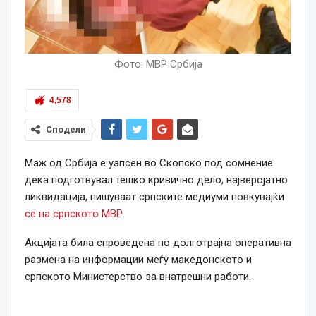
Фото: МВР Србија
4,578
Сподели
Маж од Србија е уапсен во Скопско под сомнение
дека подготвувал тешко кривично дело, најверојатно
ликвидација, пишуваат српските медиуми повкувајќи
се на српското МВР
.
Акцијата била спроведена по долготрајна оперативна
размена на информации меѓу македонското и
српското Министерство за внатрешни работи.