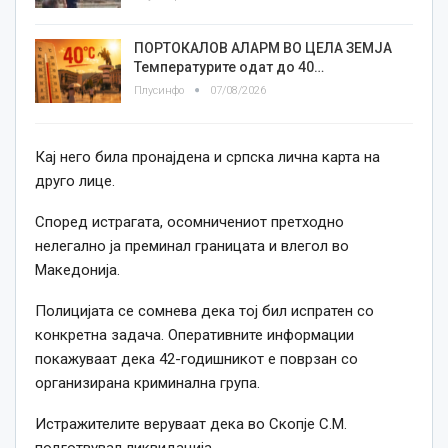
ПОРТОКАЛОВ АЛАРМ ВО ЦЕЛА ЗЕМЈА
Температурите одат до 40…
Плусинфо
07/08/2026
Кај него била пронајдена и српска лична карта на
друго лице.
Според истрагата, осомничениот претходно
нелегално ја преминал границата и влегол во
Македонија.
Полицијата се сомнева дека тој бил испратен со
конкретна задача. Оперативните информации
покажуваат дека 42-годишникот е поврзан со
организирана криминална група.
Истражителите веруваат дека во Скопје С.М.