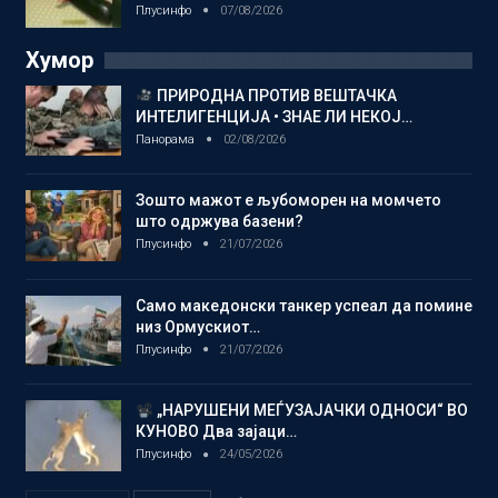
Плусинфо
07/08/2026
Хумор
ПРИРОДНА ПРОТИВ ВЕШТАЧКА
ИНТЕЛИГЕНЦИЈА • ЗНАЕ ЛИ НЕКОЈ…
Панорама
02/08/2026
Зошто мажот е љубоморен на момчето
што одржува базени?
Плусинфо
21/07/2026
Само македонски танкер успеал да помине
низ Ормускиот…
Плусинфо
21/07/2026
„НАРУШЕНИ МЕЃУЗАЈАЧКИ ОДНОСИ“ ВО
КУНОВО Два зајаци…
Плусинфо
24/05/2026