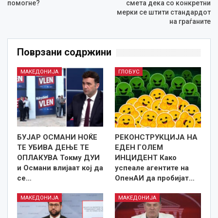
помогне?
смета дека со конкретни
мерки се штити стандардот
на граѓаните
Поврзани содржини
МАКЕДОНИЈА
ГЛОБУС
БУЈАР ОСМАНИ НОЌЕ
РЕКОНСТРУКЦИЈА НА
ТЕ УБИВА ДЕЊЕ ТЕ
ЕДЕН ГОЛЕМ
ОПЛАКУВА Токму ДУИ
ИНЦИДЕНТ Како
и Османи влијаат кој да
успеале агентите на
се…
ОпенАИ да пробијат…
МАКЕДОНИЈА
МАКЕДОНИЈА