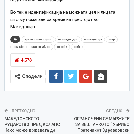
подготвувал ликвидација.
Во тек е идентификација на можната цел и лицата
што му помагале за време на престојот во
Македонија.
криминална група
ликвидација
македонија
мвр
оружје
платен убиец
скопје
србија
4,578
Сподели
ПРЕТХОДНО
СЛЕДНО
МАКЕДОНСКОТО
ОГРАНИЧЕНИ СЕ МАРЖИТЕ
РУДАРСТВО ПРЕД КОЛАПС
ЗА ВЕШТАЧКОТО ЃУБРИВО
Како може државата да
Пратеникот Здравковски