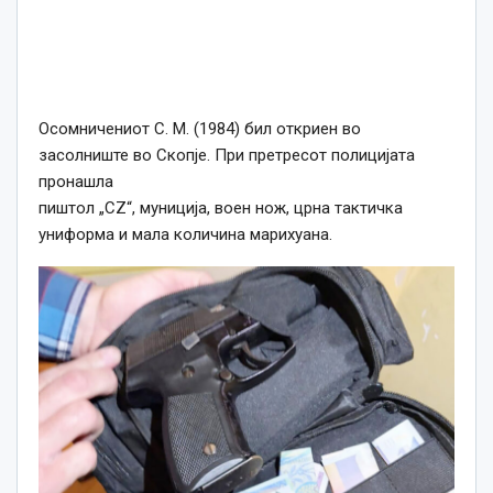
Осомничениот С. М. (1984) бил откриен во
засолниште во Скопје. При претресот полицијата
пронашла
пиштол „CZ“, муниција, воен нож, црна тактичка
униформа и мала количина марихуана.