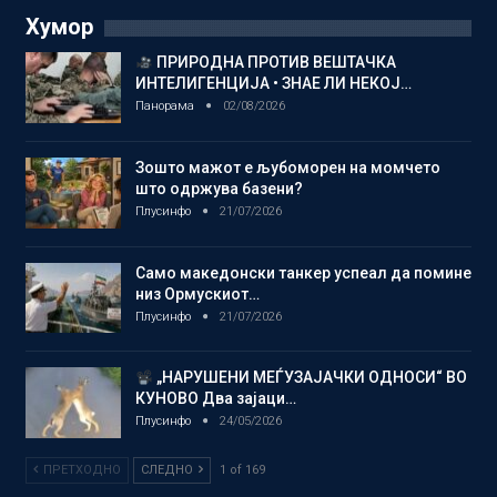
Хумор
ПРИРОДНА ПРОТИВ ВЕШТАЧКА
ИНТЕЛИГЕНЦИЈА • ЗНАЕ ЛИ НЕКОЈ…
Панорама
02/08/2026
Зошто мажот е љубоморен на момчето
што одржува базени?
Плусинфо
21/07/2026
Само македонски танкер успеал да помине
низ Ормускиот…
Плусинфо
21/07/2026
„НАРУШЕНИ МЕЃУЗАЈАЧКИ ОДНОСИ“ ВО
КУНОВО Два зајаци…
Плусинфо
24/05/2026
ПРЕТХОДНО
СЛЕДНО
1 of 169