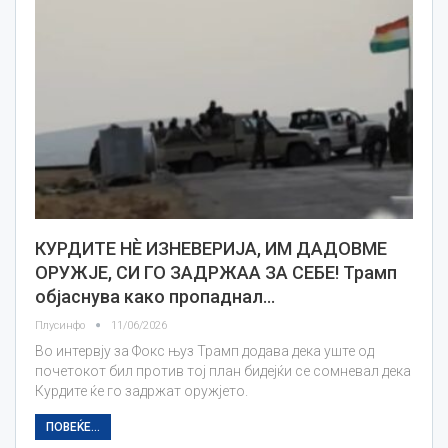
КУРДИТЕ НЀ ИЗНЕВЕРИЈА, ИМ ДАДОВМЕ
ОРУЖЈЕ, СИ ГО ЗАДРЖАА ЗА СЕБЕ! Трамп
објаснува како пропаднал…
Плусинфо
11/06/2026
Во интервју за Фокс њуз Трамп додава дека уште од
почетокот бил против тој план бидејќи се сомневал дека
Курдите ќе го задржат оружјето.
ПОВЕЌЕ...