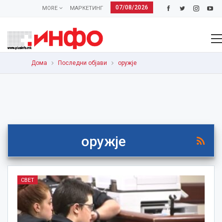
07/08/2026
MORE
МАРКЕТИНГ
Дома
Последни објави
оружје
оружје
СВЕТ