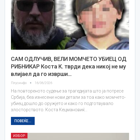
САМ ОДЛУЧИВ, ВЕЛИ МОМЧЕТО УБИЕЦ ОД
РИБНИКАР Коста К. тврди дека никој не му
влијаел да го изврши…
Плусинфо
16/06/2026
На повтореното судење за трагедијата што ја потресе
Србија, беа изнесени нови детали за тоа како момчето-
убиец дошло до оружјето и како го подготвувало
злосторството. Коста Кецмановиќ…
ПОВЕЌЕ...
ИЗБОР