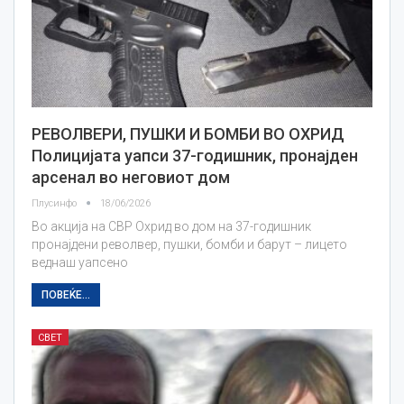
РЕВОЛВЕРИ, ПУШКИ И БОМБИ ВО ОХРИД
Полицијата уапси 37-годишник, пронајден
арсенал во неговиот дом
Плусинфо
18/06/2026
Во акција на СВР Охрид во дом на 37-годишник
пронајдени револвер, пушки, бомби и барут – лицето
веднаш уапсено
ПОВЕЌЕ...
СВЕТ