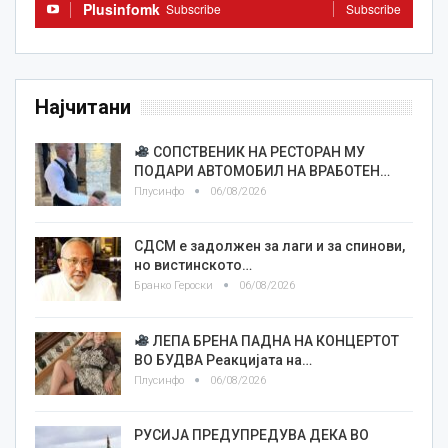
Plusinfomk
Subscribe
Subscribe
Најчитани
СОПСТВЕНИК НА РЕСТОРАН МУ
ПОДАРИ АВТОМОБИЛ НА ВРАБОТЕН…
Плусинфо
06/08/2026
СДСМ е задолжен за лаги и за спинови,
но вистинското…
Бранко Героски
06/08/2026
ЛЕПА БРЕНА ПАДНА НА КОНЦЕРТОТ
ВО БУДВА Реакцијата на…
Плусинфо
06/08/2026
РУСИЈА ПРЕДУПРЕДУВА ДЕКА ВО