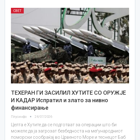
СВЕТ
ТЕХЕРАН ГИ ЗАСИЛИЛ ХУТИТЕ СО ОРУЖЈЕ
И КАДАР Испратил и злато за нивно
финансирање
Плусинфо
24/07/2026
Целта е Хутите да се подготват за операции што би
можеле да ја загрозат безбедноста на меѓународниот
поморски сообраќај во Црвеното Море и теснецот Баб