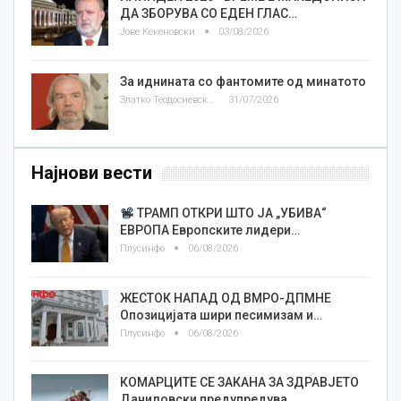
ДА ЗБОРУВА СО ЕДЕН ГЛАС…
Јове Кекеновски
03/08/2026
За иднината со фантомите од минатото
Златко Теодосиевски
31/07/2026
Најнови вести
ТРАМП ОТКРИ ШТО ЈА „УБИВА“
ЕВРОПА Европските лидери…
Плусинфо
06/08/2026
ЖЕСТОК НАПАД ОД ВМРО-ДПМНЕ
Опозицијата шири песимизам и…
Плусинфо
06/08/2026
КОМАРЦИТЕ СЕ ЗАКАНА ЗА ЗДРАВЈЕТО
Даниловски предупредува…