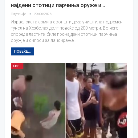
најдени стотици парчиња оруже и…
Плусинфо
29/06/2026
Израелската армија соопшти дека уништила подземен
тунел на Хезболах долг повеќе од 200 метри. Во него,
според властите, биле пронајдени стотици парчиња
оружје и силоси за лансирање…
ПОВЕЌЕ...
СВЕТ