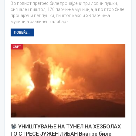
Во првиот претрес биле пронајдени три ловни пушки,
сигнален пиштол, 170 парчиња муниција, а во втор биле
пронајдени пет пушки, пиштол како и 38 парчиња
муниција различен калибар -…
ПОВЕЌЕ...
СВЕТ
УНИШТУВАЊЕ НА ТУНЕЛ НА ХЕЗБОЛАХ
ГО СТРЕСЕ ЈУЖЕН ЛИБАН Внатре биле