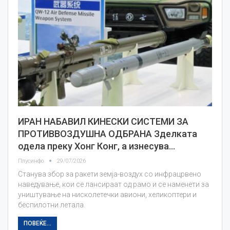
ИРАН НАБАВИЛ КИНЕСКИ СИСТЕМИ ЗА
ПРОТИВВОЗДУШНА ОДБРАНА Зделката
одела преку Хонг Конг, а изнесува…
Плусинфо
29/07/2026
Станува збор за ракети земја-воздух со инфрацрвено
наведување, кои се лансираат од рамо и се наменети за
уништување на нисколетечки авиони, хеликоптери и
беспилотни летала.
ПОВЕЌЕ...