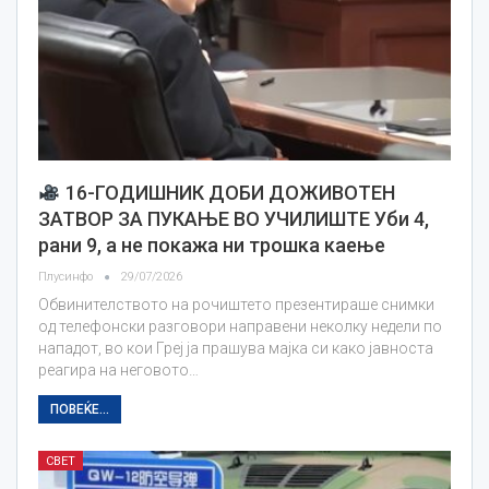
16-ГОДИШНИК ДОБИ ДОЖИВОТЕН
ЗАТВОР ЗА ПУКАЊЕ ВО УЧИЛИШТЕ Уби 4,
рани 9, а не покажа ни трошка каење
Плусинфо
29/07/2026
Обвинителството на рочиштето презентираше снимки
од телефонски разговори направени неколку недели по
нападот, во кои Греј ја прашува мајка си како јавноста
реагира на неговото…
ПОВЕЌЕ...
СВЕТ