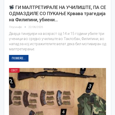
ГИ МАЛТРЕТИРАЛЕ НА УЧИЛИШТЕ, ПА СЕ
ОДМАЗДИЛЕ СО ПУКАЊЕ Крвава трагедија
на Филипини, убиени…
Плусинфо
22/06/2026
Двајца тинејџери на возраст од 14 и 15 години убиле три
ученици во средно училиште во Таклобан, Филипини, во
напад за кој истражителите велат дека бил мотивиран од
малтретирање.
ПОВЕЌЕ...
СВЕТ