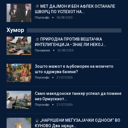
МЕТ ДАЈМОН И БЕН АФЛЕК ОСТАНАЛЕ
ШВОРЦ ПО УСПЕХОТ НА…
Плусинфо
06/08/2026
Хумор
ПРИРОДНА ПРОТИВ ВЕШТАЧКА
ИНТЕЛИГЕНЦИЈА • ЗНАЕ ЛИ НЕКОЈ…
Панорама
02/08/2026
Зошто мажот е љубоморен на момчето
што одржува базени?
Плусинфо
21/07/2026
Само македонски танкер успеал да помине
низ Ормускиот…
Плусинфо
21/07/2026
„НАРУШЕНИ МЕЃУЗАЈАЧКИ ОДНОСИ“ ВО
КУНОВО Два зајаци…