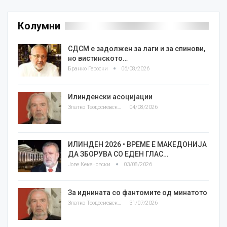
Колумни
СДСМ е задолжен за лаги и за спинови,
но вистинското…
Бранко Героски
06/08/2026
Илинденски асоцијации
Златко Теодосиевски
04/08/2026
ИЛИНДЕН 2026 • ВРЕМЕ Е МАКЕДОНИЈА
ДА ЗБОРУВА СО ЕДЕН ГЛАС…
Јове Кекеновски
03/08/2026
За иднината со фантомите од минатото
Златко Теодосиевски
31/07/2026