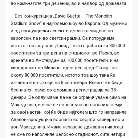
во изминатите три децении, во и надвор од државата.
– Без конкуренција „David Guetta – The Monolith
Stadium Show“ е најголемо шоу во Европа. Од музички
и од продукциски аспект е досега невидено во
европски, па и во светски рамки. Се потрудивме
истото тоа шоу, кое Давид Гета го работи за 300.000
посетители за три дена на стадионот во Париз, во
арената во Амстердам за 100.000 посетители, и на
хиподромот во Милано, еден ден пред Скопје, за
околу 80.000 посетители, истото тоа шоу така ќе
изгледа и во Скопје на 8 септември. Влезот ќе биде
бесплатен, само со формална регистрација за 35
денари. Се одлучивме да не се ограничуваме само на
Македонија, и веќе се соопштува во околните земји
за овој настан, кој ќе биде најголем што го направила
Авалон-продукција воопшто во својата кариера во и
вон Македонија. Имаме незавсна држава и никогаш
не сме го наполниле целосно стадионот, сите четири