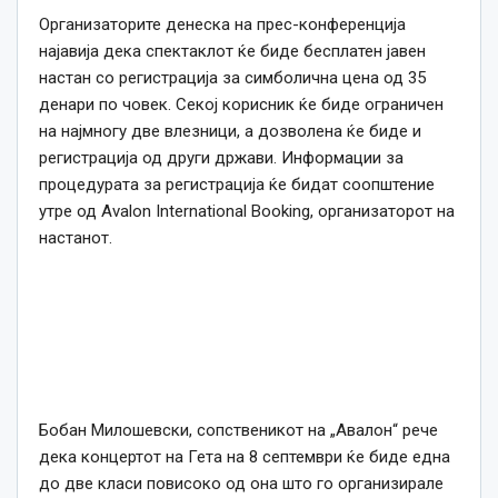
Организаторите денеска на прес-конференција
најавија дека спектаклот ќе биде бесплатен јавен
настан со регистрација за симболична цена од 35
денари по човек. Секој корисник ќе биде ограничен
на најмногу две влезници, а дозволена ќе биде и
регистрација од други држави. Информации за
процедурата за регистрација ќе бидат соопштение
утре од Avalon International Booking, организаторот на
настанот.
Бобан Милошевски, сопственикот на „Авалон“ рече
дека концертот на Гета на 8 септември ќе биде една
до две класи повисоко од она што го организирале