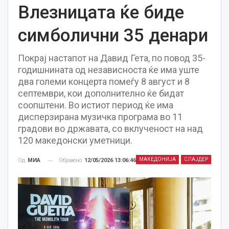
Влезницата ќе биде
симболични 35 денари
Покрај настапот на Давид Гета, по повод 35-
годишнината од независноста ќе има уште
два големи концерта помеѓу 8 август и 8
септември, кои дополнително ќе бидат
соопштени. Во истиот период ќе има
дисперзирана музичка програма во 11
градови во државата, со вклученост на над
120 македонски уметници.
МАКЕДОНИЈА
СЛАЈДЕР
Објавено
12/05/2026 13:06:46
Од
МИА