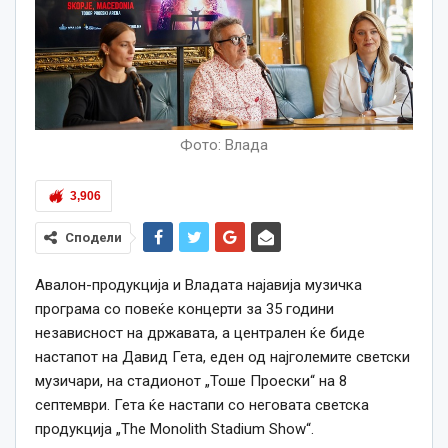
Фото: Влада
3,906
Сподели
Авалон-продукција и Владата најавија музичка
програма со повеќе концерти за 35 години
независност на државата, а централен ќе биде
настапот на Давид Гета, еден од најголемите светски
музичари, на стадионот „Тоше Проески“ на 8
септември. Гета ќе настапи со неговата светска
продукција „The Monolith Stadium Show“.