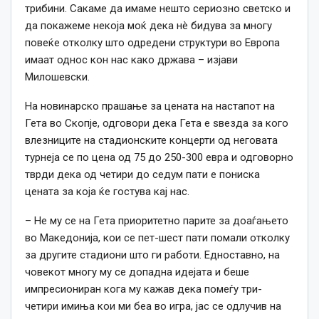
трибини. Сакаме да имаме нешто сериозно светско и
да покажеме некоја моќ дека нè бидува за многу
повеќе отколку што одредени структури во Европа
имаат однос кон нас како држава – изјави
Милошевски.
На новинарско прашање за цената на настапот на
Гета во Скопје, одговори дека Гета е ѕвезда за кого
влезниците на стадионските концерти од неговата
турнеја се по цена од 75 до 250-300 евра и одговорно
тврди дека од четири до седум пати е пониска
цената за која ќе гостува кај нас.
– Не му се на Гета приоритетно парите за доаѓањето
во Македонија, кои се пет-шест пати помали отколку
за другите стадиони што ги работи. Едноставно, на
човекот многу му се допадна идејата и беше
импресиониран кога му кажав дека помеѓу три-
четири имиња кои ми беа во игра, јас се одлучив на