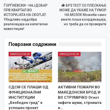
ЃОРЃИЕВСКИ • НАЈДОБАР
БРЗ ТЕСТ СО ПЛЕСКАЊЕ
ПРВ КВАРТАЛ ВО
МОЖЕ ДА УКАЖЕ НА ТУМОР
ИСТОРИЈАТА НА СКОПЈЕ!
НА МОЗОК Можеби само
Убедливо најдобра
имате лоша координација,
реализација на капитални
но треба да се проверите
инвестиции!
Поврзани содржини
МАКЕДОНИЈА
МАКЕДОНИЈА
СДСМ СЕ ПЛАШИ ОД
АКТИВНИ ПОЖАРИ ВО
ФУНКЦИОНАЛНИ
МАКЕДОНСКИ БРОД И
ИНСТИТУЦИИ
ВО СТРУМИЧКО Огнот
„Безбеден град“ е
зафати шуми, стрништа
успешен проект
и…