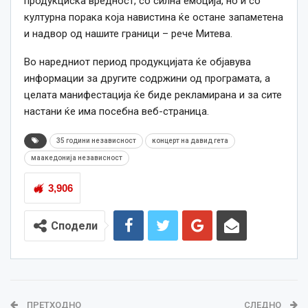
продукциска вредност, со силна емоција, но и со
културна порака која навистина ќе остане запаметена
и надвор од нашите граници – рече Митева.
Во наредниот период продукцијата ќе објавува
информации за другите содржини од програмата, а
целата манифестација ќе биде рекламирана и за сите
настани ќе има посебна веб-страница.
35 години независност
концерт на давид гета
маакедонија независност
3,906
Сподели
ПРЕТХОДНО
СЛЕДНО