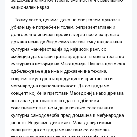
национален израз.
– Токму затоа, цениме дека на овој голем државен
јубилеј му е потребен и голем, репрезентативен и
долгорочно значаен проект, кој за нас и за целата
држава нема да биде само настан, туку национална
културна манифестација од највисок ранг, со
амбиција да остави трајна вредност и силна трага во
културната историја на Македонија. Нашата цел е ова
одбележување да има и државничка тежина,
современ културен и продукциски пристап, но и
меѓународна препознатливост. Да создадеме
концепт кој ќе ја претстави Македонија како држава
што знае достоинствено да го одбележи
сопствениот пат, но и да ја покаже сопствената
културна самодоверба пред домашна и меѓународна
јавност. Веруваме дека како Македонија имаме
капацитет да создадеме настани со сериозна