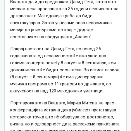
Владата да ѝ до предложам Давид Гета, затоа што
мислам дека прославата за 35 години незвисност за
држава како Македонија треба да биде
спектакуларна. Затоа успеавме оваа невозможна
мисија да ја истуркаме до крај – додаде
сопственикот на продукцијата „Авалон“.
Покрај настапот на Давид Гета, по повод 35-
годишнината од независноста ќе има уште два
големи концерта помеѓу 8 август и 8 септември, кои
дополнително ќе бидат соопштени. Во истиот период
(8 август – 8 септември) ќе има дисперзирана
музичка програма во 11 градови во државата, со
вклученост на над 120 македонски уметници.
Портпаролката на Владата, Марија Митева, на прес-
конференцијата истакна дека јубилејот претставува
историска точка што нè обврзува со достоинство,
визија, но и одговорност да ја раскажеме приказната
за државата низ културата, уметноста и современиот