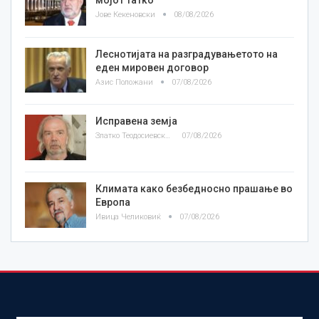
мојот татко
Јове Кекеновски
08/08/2026
Леснотијата на разградувањетото на
еден мировен договор
Азис Положани
07/08/2026
Исправена земја
Златко Теодосиевски
07/08/2026
Климата како безбедносно прашање во
Европа
Ивица Челиковиќ
07/08/2026