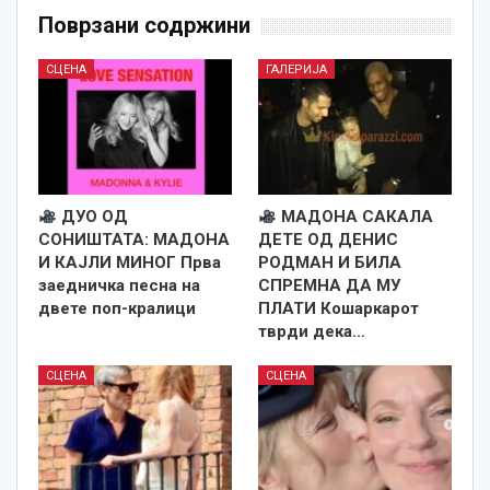
Поврзани содржини
СЦЕНА
ГАЛЕРИЈА
ДУО ОД
МАДОНА САКАЛА
СОНИШТАТА: МАДОНА
ДЕТЕ ОД ДЕНИС
И КАЈЛИ МИНОГ Прва
РОДМАН И БИЛА
заедничка песна на
СПРЕМНА ДА МУ
двете поп-кралици
ПЛАТИ Кошаркарот
тврди дека…
СЦЕНА
СЦЕНА