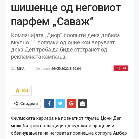
шишенце од неговиот
парфем „Саваж“
Компанијата „Диор“ соопшти дека добила
вкупно 11 поплаки од оние кои веруваат
дека Деп треба да биде отстранет од
рекламната кампања.
СЦЕНА
Објавено
26/05/2022 8:29:04
Од
МИА
614
Сподели
Филмската кариера на познатиот глумец Џони Деп
можеби трпи последици од судските процеси и
обвинувањата на неговата поранешна сопруга Амбер