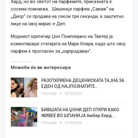
Хард, но во светот на парфемите, приказната е
сосема поинаква… Шишенце парфем „Саваж“ на
„Диор“ се продава на секои три секунди, а заштитно
лице на овој мирис е Деп.
Модниот критичар Џон Помплијано на Твитер ја
коментираше статијата на Мари Клари, каде што овој
парфем е прогласен за „најпродаван“.
Можеби ќе ве интересира
РАЗОТКРИЕНА ДЕЦЕНИСКАТА ТАЈНА ЗА
ЕДЕН ОД НАЈПОЗНАТИТЕ…
Плусинфо
30/06/2026
БИВШАТА НА ЏОНИ ДЕП ОТКРИ КАКО
ЖИВЕЕ ВО ШПАНИЈА Амбер Херд…
Плусинфо
22/06/2026