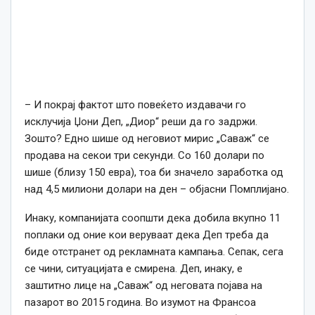
– И покрај фактот што повеќето издавачи го
исклучија Џони Деп, „Диор“ реши да го задржи.
Зошто? Едно шише од неговиот мирис „Саваж“ се
продава на секои три секунди. Со 160 долари по
шише (близу 150 евра), тоа би значело заработка од
над 4,5 милиони долари на ден – објасни Помплијано.
Инаку, компанијата соопшти дека добила вкупно 11
поплаки од оние кои веруваат дека Деп треба да
биде отстранет од рекламната кампања. Сепак, сега
се чини, ситуацијата е смирена. Деп, инаку, е
заштитно лице на „Саваж“ од неговата појава на
пазарот во 2015 година. Во изумот на Франсоа