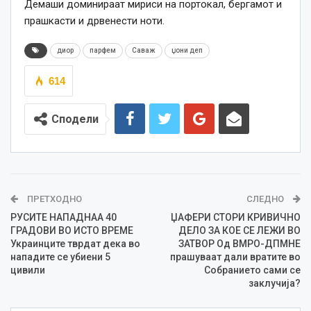
Демаши доминираат мириси на портокал, бергамот и
прашкасти и дрвенести ноти.
диор
парфем
Саваж
џони деп
614
Сподели
ПРЕТХОДНО
СЛЕДНО
РУСИТЕ НАПАДНАА 40
ЏАФЕРИ СТОРИ КРИВИЧНО
ГРАДОВИ ВО ИСТО ВРЕМЕ
ДЕЛО ЗА КОЕ СЕ ЛЕЖИ ВО
Украинците тврдат дека во
ЗАТВОР Од ВМРО-ДПМНЕ
нападите се убиени 5
прашуваат дали вратите во
цивили
Собранието сами се
заклучија?