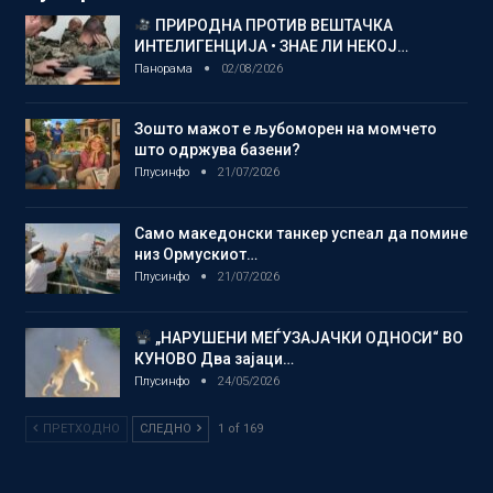
ПРИРОДНА ПРОТИВ ВЕШТАЧКА
ИНТЕЛИГЕНЦИЈА • ЗНАЕ ЛИ НЕКОЈ…
Панорама
02/08/2026
Зошто мажот е љубоморен на момчето
што одржува базени?
Плусинфо
21/07/2026
Само македонски танкер успеал да помине
низ Ормускиот…
Плусинфо
21/07/2026
„НАРУШЕНИ МЕЃУЗАЈАЧКИ ОДНОСИ“ ВО
КУНОВО Два зајаци…
Плусинфо
24/05/2026
ПРЕТХОДНО
СЛЕДНО
1 of 169