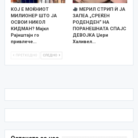
КОЈ Е МОЌНИОТ
МЕРИЛ СТРИП Ѝ ЈА
МИЛИОНЕР ШТО ЈА
ЗАПЕА „СРЕЌЕН
ОСВОИ НИКОЛ
РОДЕНДЕН“ НА
КИДМАН? Мајкл
ПОРАНЕШНАТА СПАЈС
Рајнштајн го
ДЕВОЈКА Џери
привлече…
Халивел…
ПРЕТХОДНО
СЛЕДНО