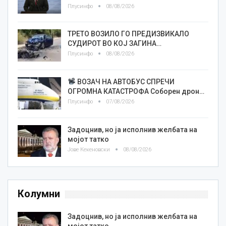
Плусинфо
08/08/2026
ТРЕТО ВОЗИЛО ГО ПРЕДИЗВИКАЛО
СУДИРОТ ВО КОЈ ЗАГИНА…
Плусинфо
08/08/2026
ВОЗАЧ НА АВТОБУС СПРЕЧИ
ОГРОМНА КАТАСТРОФА Соборен дрон…
Плусинфо
07/08/2026
Задоцнив, но ја исполнив желбата на
мојот татко
Јове Кекеновски
08/08/2026
Колумни
Задоцнив, но ја исполнив желбата на