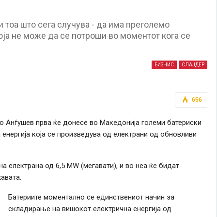
 тоа што сега случува - да има преголемо
оја не може да се потроши во моментот кога се
БИЗНИС
СЛАЈДЕР
656
о Анѓушев прва ќе донесе во Македонија големи батериски
енергија која се произведува од електрани од обновливи
 електрана од 6,5 MW (мегавати), и во неа ќе бидат
авата.
Батериите моментално се единствениот начин за
складирање на вишокот електрична енергија од