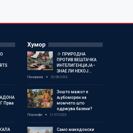
Хумор
ГО
ПРИРОДНА
ПРОТИВ ВЕШТАЧКА
ORTS
ИНТЕЛИГЕНЦИЈА •
ЗНАЕ ЛИ НЕКОЈ…
Панорама
02/08/2026
Зошто мажот е
МАДОНА
љубоморен на
Г Прва
момчето што
одржува базени?
Плусинфо
21/07/2026
КАЛА
Само македонски