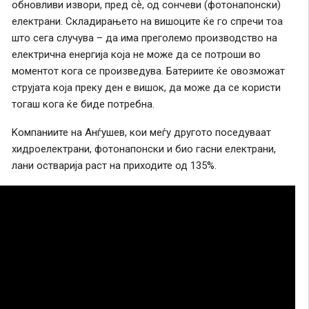
обновливи извори, пред сѐ, од сончеви (фотонапонски)
електрани. Складирањето на вишоците ќе го спречи тоа
што сега случува – да има преголемо производство на
електрична енергија која не може да се потроши во
моментот кога се произведува. Батериите ќе овозможат
струјата која преку ден е вишок, да може да се користи
тогаш кога ќе биде потребна.
Kомпаниите на Анѓушев, кои меѓу другото поседуваат
хидроелектрани, фотонапонски и био гасни електрани,
лани остварија раст на приходите од 135%.