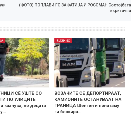
ачи
(ФОТО) ПОПЛАВИ ГО ЗАФАТИЈА И РОСОМАН Состојбата
е критична
ЈА
БИЗНИС
НИЦИ СÈ УШТЕ СО
ВОЗАЧИТЕ СЕ ДЕПОРТИРААТ,
ТИ ПО УЛИЦИТЕ
КАМИОНИТЕ ОСТАНУВААТ НА
а казнува, но децата
ГРАНИЦА Шенген и понатаму
му…
ги блокира…