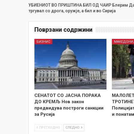
УБИЕНИОТ ВО ПРИШТИНА БИЛ ОД ЧАИР Блерим Д
тргувал со дрога, оружје, а бил и во Сирија
Поврзани содржини
БИЗНИС
МАКЕДОНИ
СЕНАТОТ СО ЈАСНА ПОРАКА
МАЛОЛЕТ
ДО КРЕМЉ Нов закон
ТРОТИНЕ
предвидува построги санкции
Полицијат
за Русија
и поната
ПРЕТХОДНО
СЛЕДНО