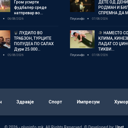
Гром усмрти
ДЕТЕ ОД ДЕНИ
фудбалер среде
РОДМАН И БИ
натпревар во…
СПРЕМНА ДА 
о
06/08/2026
Плусинфо
07/08/2026
ЛУДИЛО ВО
НАМЕСТО С
ТРАБЗОН, ТУРЦИТЕ
КЛИМА, КИНЕЗ
ПОЛУДЕА ПО САЛАХ
ЛАДАТ СО ЏИ
Дури 25.000…
ТИКВИ…
о
05/08/2026
Плусинфо
07/08/2026
н
Здравје
Спорт
Импресум
Хумо
© 2026 - plusinfo.mk. All Rights Reserved.
© Developed by:
Unet