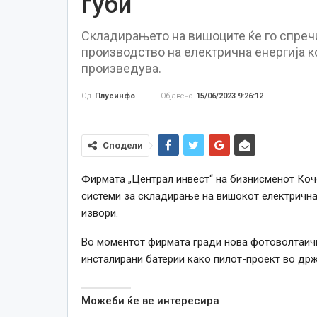
губи
Складирањето на вишоците ќе го спречи
производство на електрична енергија к
произведува.
Објавено
15/06/2023 9:26:12
Од
Плусинфо
Сподели
Фирмата „Централ инвест“ на бизнисменот Коч
системи за складирање на вишокот електрична 
извори.
Во моментот фирмата гради нова фотоволтаична
инсталирани батерии како пилот-проект во држ
Можеби ќе ве интересира