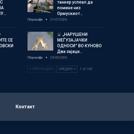
С
танкер успеал да
ЛА
помине низ
МУ…
Ормускиот…
Плусинфо
21/07/2026
О
„НАРУШЕНИ
ИТЕ СЕ
МЕЃУЗАЈАЧКИ
НОВСКИ
ОДНОСИ“ ВО КУНОВО
Два зајаци…
Плусинфо
24/05/2026
ПРЕТХОДНО
СЛЕДНО
1 of 169
р
Контакт