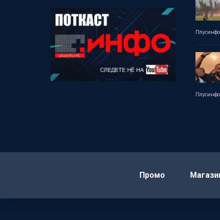
Плусинф
Плусинф
Промо
Магази