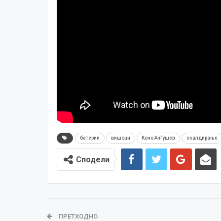
батерии
вишоци
Кочо Анѓушев
скалдирање
Сподели
ПРЕТХОДНО