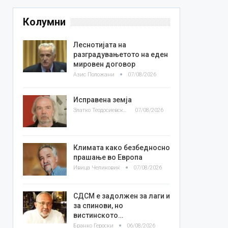
Колумни
Леснотијата на
разградувањетото на еден
мировен договор
Азис Положани
07/08/2026
Исправена земја
Златко Теодосиевски
07/08/2026
Климата како безбедносно
прашање во Европа
Ивица Челиковиќ
07/08/2026
СДСМ е задолжен за лаги и
за спинови, но
вистинското…
Бранко Героски
06/08/2026