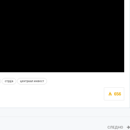
струја
центраал инвест
656
СЛЕДНО