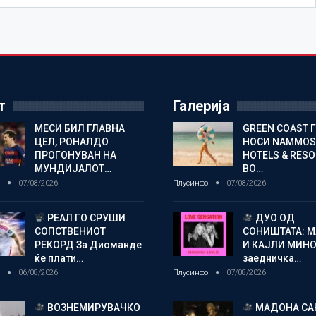
т
Галерија
МЕСИ БИЛ ГЛАВНА
GREEN COAST 
ЦЕЛ, РОНАЛДО
НОСИ NAMMOS
ПРОГОНУВАН НА
HOTELS & RES
МУНДИЈАЛОТ…
ВО…
о
07/08/2026
Плусинфо
07/08/2026
РЕАЛ ГО СРУШИ
ДУО ОД
СОПСТВЕНИОТ
СОНИШТАТА: 
РЕКОРД За Диоманде
И КАЈЛИ МИНО
ќе плати…
заедничка…
о
06/08/2026
Плусинфо
07/08/2026
ВОЗНЕМИРУВАЧКО
МАДОНА СА