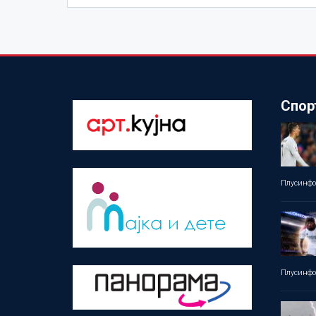
Спор
Плусинф
Плусинф