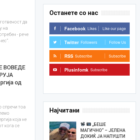
Останете со нас
дготвеност да
Facebook
Likes
Like our page
у на
отребен - рече
нес“.
Twitter
Followers
Follow Us
RSS
Subscribe
Subscribe
Е ВОВЕДЕ
Plusinfomk
Subscribe
РУЈА
Subscribe
ргија од
о спречи тоа
Најчитани
олемо
ргија која не
„БЕШЕ
т кога се
МАГИЧНО“ – ЈЕЛЕНА
ДОКИЌ ЈА НАПУШТИ