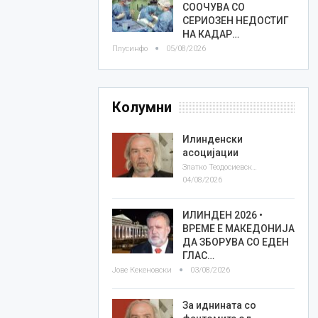
СООЧУВА СО
СЕРИОЗЕН НЕДОСТИГ
НА КАДАР…
Плусинфо
05/08/2026
Колумни
Илинденски
асоцијации
Златко Теодосиевски
04/08/2026
ИЛИНДЕН 2026 •
ВРЕМЕ Е МАКЕДОНИЈА
ДА ЗБОРУВА СО ЕДЕН
ГЛАС…
Јове Кекеновски
03/08/2026
За иднината со