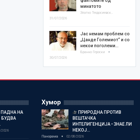
фантомите од
минатото
Златко Теодосиевски
31/07/2026
Јас немам проблем со
„Цанде Големиот“ и со
некои поголеми…
Бранко Героски
30/07/2026
Хумор
 ПАДНА НА
ПРИРОДНА ПРОТИВ
 БУДВА
ВЕШТАЧКА
…
ИНТЕЛИГЕНЦИЈА • ЗНАЕ ЛИ
НЕКОЈ…
/2026
Панорама
02/08/2026