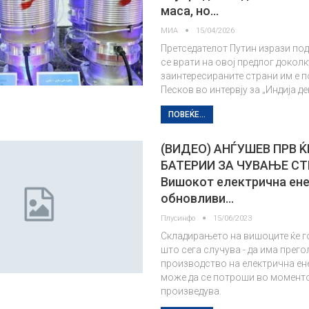
маса, но…
МИА
15/04/2026
Претседателот Путин изрази по
се врати на овој предлог доколк
заинтересираните страни им е п
Песков во интервју за „Индија де
ПОВЕЌЕ...
(ВИДЕО) АНЃУШЕВ ПРВ Ќ
БАТЕРИИ ЗА ЧУВАЊЕ СТ
Вишокот електрична ене
обновливи…
Плусинфо
15/06/2023
Складирањето на вишоците ќе г
што сега случува - да има прег
производство на електрична ене
може да се потроши во моменто
произведува.