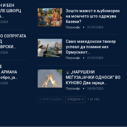
 И БЕН
АЛЕ ШВОРЦ
Зошто мажот е љубоморен
А…
на момчето што одржува
базени?
/2026
Плусинфо
21/07/2026
СО СОПРУГАТА
Д
Само македонски танкер
 ВРСКИ…
успеал да помине низ
Ормускиот…
/2026
Плусинфо
21/07/2026
Е
 АРИАНА
„НАРУШЕНИ
обро, ја…
МЕЃУЗАЈАЧКИ ОДНОСИ“ ВО
КУНОВО Два зајаци…
/2026
Плусинфо
24/05/2026
ПРЕТХОДНО
СЛЕДНО
1 of 169