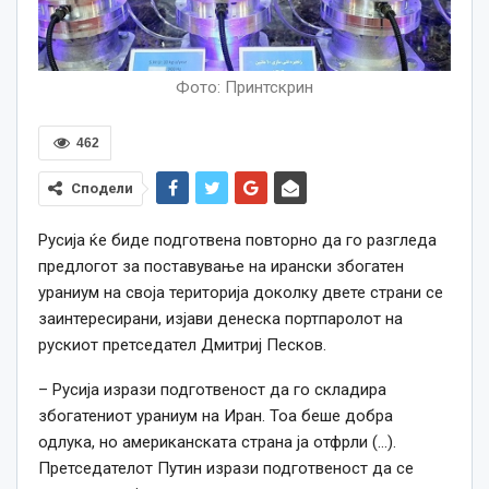
Фото: Принтскрин
462
Сподели
Русија ќе биде подготвена повторно да го разгледа
предлогот за поставување на ирански збогатен
ураниум на своја територија доколку двете страни се
заинтересирани, изјави денеска портпаролот на
рускиот претседател Дмитриј Песков.
–
Русија изрази подготвеност да го складира
збогатениот ураниум на Иран. Тоа беше добра
одлука, но американската страна ја отфрли (…).
Претседателот Путин изрази подготвеност да се