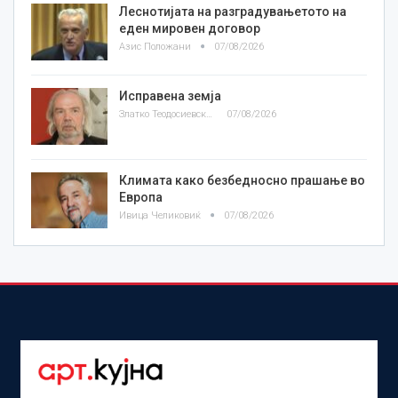
Леснотијата на разградувањетото на
еден мировен договор
Азис Положани
07/08/2026
Исправена земја
Златко Теодосиевски
07/08/2026
Климата како безбедносно прашање во
Европа
Ивица Челиковиќ
07/08/2026