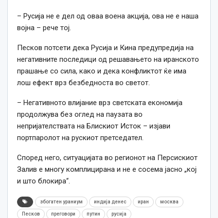
– Русија не е дел од оваа воена акција, ова не е наша
војна – рече тој.
Песков потсети дека Русија и Кина предупредија на
негативните последици од решавањето на иранското
прашање со сила, како и дека конфликтот ќе има
лош ефект врз безбедноста во светот.
– Негативното влијание врз светската економија
продолжува без оглед на паузата во
непријателствата на Блискиот Исток – изјави
портпаролот на рускиот претседател.
Според него, ситуацијата во регионот на Персискиот
Залив е многу комплицирана и не е сосема јасно „кој
и што блокира“.
збогатен ураниум
индија денес
иран
москва
Песков
преговори
путин
русија