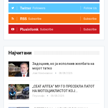
Twitter
Followers
Follow Us
RSS
Subscribe
Subscribe
Plusinfomk
Subscribe
Subscribe
Најчитани
Задоцнив, но ја исполнив желбата на
мојот татко
Јове Кекеновски
08/08/2026
„СЕАТ АЛТЕА“ МУ ГО ПРЕСЕКЛА ПАТОТ
НА МОТОЦИКЛИСТОТ КОЈ…
Плусинфо
09/08/2026