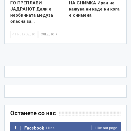
ГО ПРЕПЛАВИ
НА СНИМКА Иран не
ЈАДРАНОТ Дали е
кажува ни каде ни кога
необичната медуза
е снименa
опасна за…
ПРЕТХОДНО
СЛЕДНО
Останете со нас
Facebook
Likes
Like our page