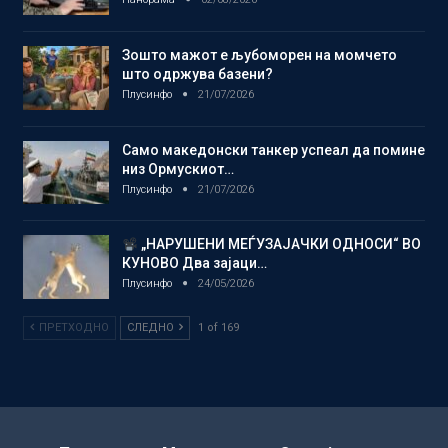
Зошто мажот е љубоморен на момчето
што одржува базени?
Плусинфо
21/07/2026
Само македонски танкер успеал да помине
низ Ормускиот…
Плусинфо
21/07/2026
„НАРУШЕНИ МЕЃУЗАЈАЧКИ ОДНОСИ“ ВО
КУНОВО Два зајаци…
Плусинфо
24/05/2026
ПРЕТХОДНО
СЛЕДНО
1 of 169