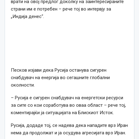
врати на овој предлог доколку на заинтересираните
страни им е потребен – рече тој во интервју за
„Индија денес“.
Песков изјави дека Русија останува сигурен
снабдувач на енергија во сегашните глобални
околности.
– Русија е сигурен снабдувач на енергетски ресурси
за сите со кои соработува во оваа област – рече тој,
коментирајќи ја ситуацијата на Блискиот Исток.
Русија, додаде тој, се надева дека нападите врз Иран
нема да продолжат и ја осудува агресијата врз Иран.