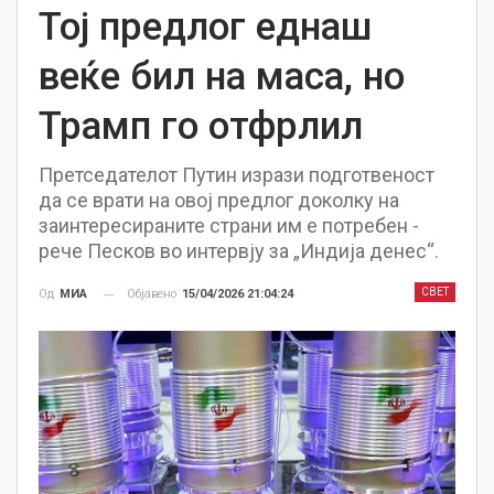
Тој предлог еднаш
веќе бил на маса, но
Трамп го отфрлил
Претседателот Путин изрази подготвеност
да се врати на овој предлог доколку на
заинтересираните страни им е потребен -
рече Песков во интервју за „Индија денес“.
СВЕТ
Објавено
15/04/2026 21:04:24
Од
МИА